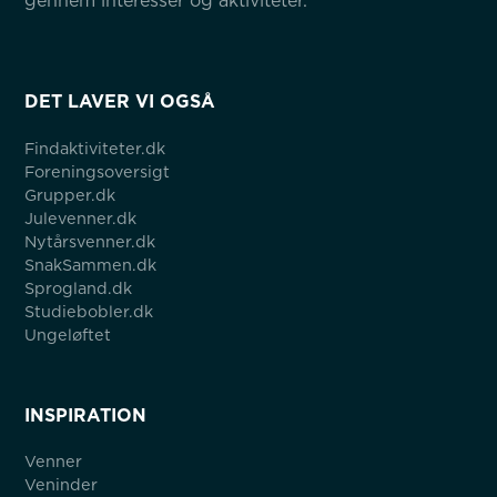
gennem interesser og aktiviteter.
DET LAVER VI OGSÅ
Findaktiviteter.dk
Foreningsoversigt
Grupper.dk
Julevenner.dk
Nytårsvenner.dk
SnakSammen.dk
Sprogland.dk
Studiebobler.dk
Ungeløftet
INSPIRATION
Venner
Veninder