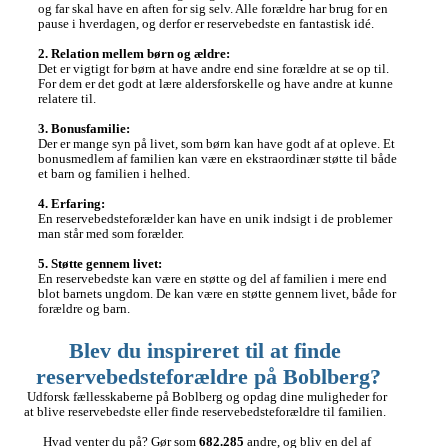
og far skal have en aften for sig selv. Alle forældre har brug for en 
pause i hverdagen, og derfor er reservebedste en fantastisk idé. 

2. Relation mellem børn og ældre:
Det er vigtigt for børn at have andre end sine forældre at se op til. 
For dem er det godt at lære aldersforskelle og have andre at kunne 
relatere til.

3. Bonusfamilie:
Der er mange syn på livet, som børn kan have godt af at opleve. Et 
bonusmedlem af familien kan være en ekstraordinær støtte til både 
et barn og familien i helhed.

4. Erfaring:
En reservebedsteforælder kan have en unik indsigt i de problemer 
man står med som forælder.

5. Støtte gennem livet: 
En reservebedste kan være en støtte og del af familien i mere end 
blot barnets ungdom. De kan være en støtte gennem livet, både for 
forældre og barn.
Blev du inspireret til at finde 
reservebedsteforældre på Boblberg?
Udforsk fællesskaberne på Boblberg og opdag dine muligheder for 
at blive reservebedste eller finde reservebedsteforældre til familien.  

Hvad venter du på? Gør som 
682.285
 andre, og bliv en del af 