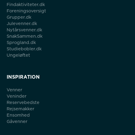
Findaktiviteter.dk
Foreningsoversigt
Grupper.dk
Julevenner.dk
Nytårsvenner.dk
SnakSammen.dk
Sprogland.dk
Studiebobler.dk
Ungeløftet
INSPIRATION
Venner
Veninder
Reservebedste
Rejsemakker
Ensomhed
Gåvenner