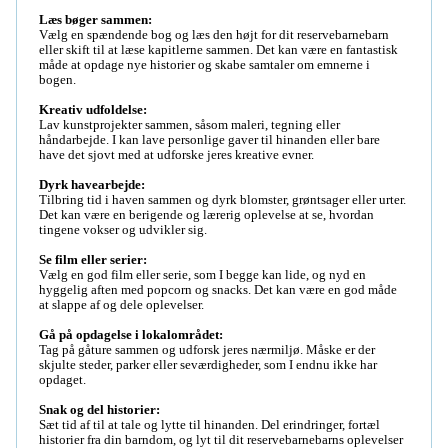
Læs bøger sammen: 
Vælg en spændende bog og læs den højt for dit reservebarnebarn 
eller skift til at læse kapitlerne sammen. Det kan være en fantastisk 
måde at opdage nye historier og skabe samtaler om emnerne i 
bogen.

Kreativ udfoldelse: 
Lav kunstprojekter sammen, såsom maleri, tegning eller 
håndarbejde. I kan lave personlige gaver til hinanden eller bare 
have det sjovt med at udforske jeres kreative evner.

Dyrk havearbejde:
Tilbring tid i haven sammen og dyrk blomster, grøntsager eller urter. 
Det kan være en berigende og lærerig oplevelse at se, hvordan 
tingene vokser og udvikler sig.

Se film eller serier:
Vælg en god film eller serie, som I begge kan lide, og nyd en 
hyggelig aften med popcorn og snacks. Det kan være en god måde 
at slappe af og dele oplevelser.

Gå på opdagelse i lokalområdet:
Tag på gåture sammen og udforsk jeres nærmiljø. Måske er der 
skjulte steder, parker eller seværdigheder, som I endnu ikke har 
opdaget.

Snak og del historier:
Sæt tid af til at tale og lytte til hinanden. Del erindringer, fortæl 
historier fra din barndom, og lyt til dit reservebarnebarns oplevelser 