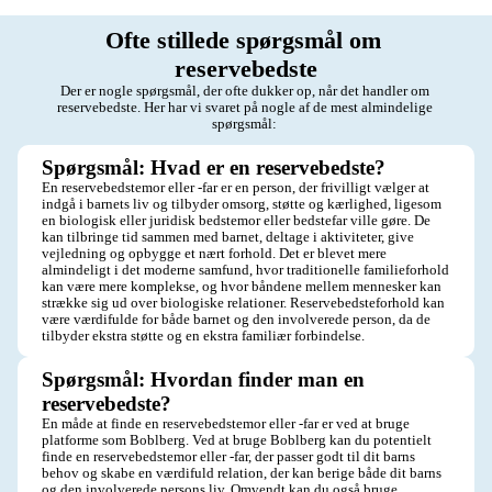
Ofte stillede spørgsmål om 
reservebedste
Der er nogle spørgsmål, der ofte dukker op, når det handler om 
reservebedste. Her har vi svaret på nogle af de mest almindelige 
spørgsmål: 
Spørgsmål: Hvad er en reservebedste?
En reservebedstemor eller -far er en person, der frivilligt vælger at 
indgå i barnets liv og tilbyder omsorg, støtte og kærlighed, ligesom 
en biologisk eller juridisk bedstemor eller bedstefar ville gøre. De 
kan tilbringe tid sammen med barnet, deltage i aktiviteter, give 
vejledning og opbygge et nært forhold. Det er blevet mere 
almindeligt i det moderne samfund, hvor traditionelle familieforhold 
kan være mere komplekse, og hvor båndene mellem mennesker kan 
strække sig ud over biologiske relationer. Reservebedsteforhold kan 
være værdifulde for både barnet og den involverede person, da de 
tilbyder ekstra støtte og en ekstra familiær forbindelse.
Spørgsmål: Hvordan finder man en 
reservebedste?
En måde at finde en reservebedstemor eller -far er ved at bruge 
platforme som Boblberg. Ved at bruge Boblberg kan du potentielt 
finde en reservebedstemor eller -far, der passer godt til dit barns 
behov og skabe en værdifuld relation, der kan berige både dit barns 
og den involverede persons liv. Omvendt kan du også bruge 