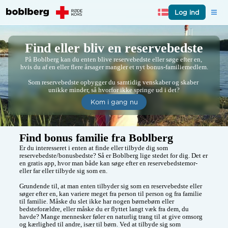
Log ind
Find eller bliv en reservebedste
På Boblberg kan du enten blive reservebedste eller søge efter en, 
hvis du af en eller flere årsager mangler et nyt bonus-familiemedlem.

Som reservebedste opbygger du samtidig venskaber og skaber 
unikke minder, så hvorfor ikke springe ud i det?
Kom i gang nu
Find bonus familie fra Boblberg
Er du interesseret i enten at finde eller tilbyde dig som 
reservebedste/bonusbedste? Så er Boblberg lige stedet for dig. Det er 
en gratis app, hvor man både kan søge efter en reservebedstemor- 
eller far eller tilbyde sig som en. 

Grundende til, at man enten tilbyder sig som en reservebedste eller 
søger efter en, kan variere meget fra person til person og fra familie 
til familie. Måske du slet ikke har nogen børnebørn eller 
bedsteforældre, eller måske du er flyttet langt væk fra dem, du 
havde? Mange mennesker føler en naturlig trang til at give omsorg 
og kærlighed til andre, især til børn. Ved at tilbyde sig som 