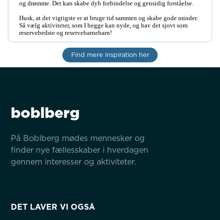
og drømme. Det kan skabe dyb forbindelse og gensidig forståelse.

Husk, at det vigtigste er at bruge tid sammen og skabe gode minder. 
Så vælg aktiviteter, som I begge kan nyde, og hav det sjovt som 
reservebedste og reservebarnebarn!
Find mere inspiration her
boblberg
På Boblberg mødes mennesker og 
finder nye fællesskaber i hverdagen 
gennem interesser og aktiviteter.
DET LAVER VI OGSÅ