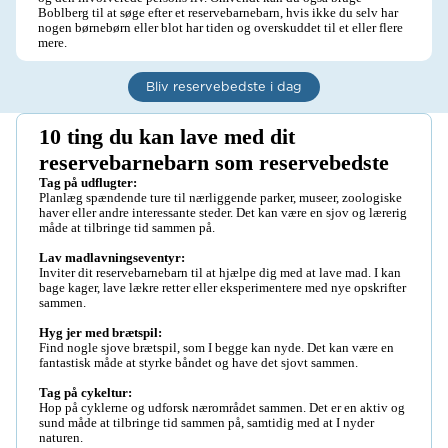
Boblberg til at søge efter et reservebarnebarn, hvis ikke du selv har 
nogen børnebørn eller blot har tiden og overskuddet til et eller flere 
mere.
Bliv reservebedste i dag
10 ting du kan lave med dit 
reservebarnebarn som reservebedste
Tag på udflugter:
Planlæg spændende ture til nærliggende parker, museer, zoologiske 
haver eller andre interessante steder. Det kan være en sjov og lærerig 
måde at tilbringe tid sammen på.

Lav madlavningseventyr:
Inviter dit reservebarnebarn til at hjælpe dig med at lave mad. I kan 
bage kager, lave lækre retter eller eksperimentere med nye opskrifter 
sammen.

Hyg jer med brætspil:
Find nogle sjove brætspil, som I begge kan nyde. Det kan være en 
fantastisk måde at styrke båndet og have det sjovt sammen.

Tag på cykeltur:
Hop på cyklerne og udforsk nærområdet sammen. Det er en aktiv og 
sund måde at tilbringe tid sammen på, samtidig med at I nyder 
naturen.
