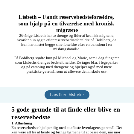
Lisbeth – Fandt reservebedsteforældre, 
som hjalp på en tilværelse med kronisk 
migræne
26-årige Lisbeth har to drenge og lider af kronisk migræne, 
hvorfor hun søgte efter reservebedsteforældre på Boblberg, da 
hun har mistet begge sine forældre efter en barndom i en 
misbrugsfamilie. 

På Boblberg stødte hun på Michael og Marie, som i dag fungerer 
som Lisbeths drenges bedsteforældre. De tager bl.a. i legeparker 
og på camping med drengene og hjælper også med mere 
praktiske gøremål som at aflevere dem i skole osv.
Læs flere historier
5 gode grunde til at finde eller blive en 
reservebedste
1. Aflastning:
En reservebedste hjælper dig med at aflaste hverdagens gøremål. Det 
kan være alt fra at hente og bringe børnene til at passe dem, når mor 