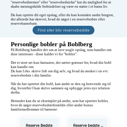
"reservebedstemor" eller "reservebedstefar" har du mulighed for at 
skabe meningsfulde forbindelser og være en støtte i et barns liv.

Du kan oprette dit eget opslag, eller du kan kontakte andre brugere, 
der allerede har skrevet, hvad de søger i en reservebedste eller 
reservebarnebarn. 
Find eller bliv reservebedste
Personlige bobler på Boblberg
På Boblberg handler det om at lave nogle opslag, som handler om 
dine interesser - disse kalder vi for "bobler". 

Det er stort set kun fantasien, der sætter grænser for, hvad din bobl 
kan handle om. 

Du kan f.eks. skrive lidt om dig selv, og hvad du ønsker i en evt. 
reservebedste i din familie. 

Når du har oprettet din bobl, kan andre se den og henvende sig til 
dig, hvorefter I kan skrive sammen og opbygge jeres nye relation 
derfra. 

Herunder kan du se eksempler på andre, som har oprettet bobler, 
hvor de søger reservebedsteforældre eller andre bonus 
familiemedlemmer til børnene:
Reserve Bedste
Reserve bedste /