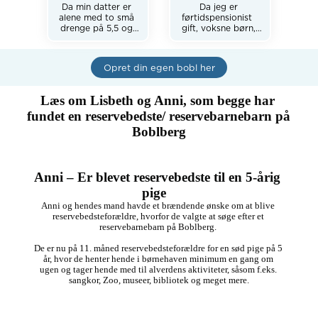
Da min datter er 
aflastning mor
Da jeg er 
alene med to små 
førtidspensionist  
drenge på 5,5 og 
gift, voksne børn, 
knap 1 år, er der 
ønsker at få lidt liv i 
nok at gøre. Jeg er 
huset selv om vi har 
mormor og bor lidt 
4 hunde vil vi gerne 
Opret din egen bobl her
for langt væk til at 
åbne vores hjem for 
hjælpe i hverdagen. 

et eller flere børn 
Derfor er der brug 
der kan bruge en 
Læs om Lisbeth og Anni, som begge har 
for en reserve 
aflastning et fri rum 
Bedste et par 
en reserve bedste 
fundet en reservebedste/ reservebarnebarn på 
gange om ugen, 
så er jeg klar. 
Boblberg
som primært kunne 
Eneste krav er kemi 
tage på ture i og 
og det ikke bare er 
omkring Ikast med 
en barnepige men 
den ældste dreng.

vil betragte os som 
Anni – Er blevet reservebedste til en 5-årig 
Så er du glad for 
en del af familien, så 
børn og bor i 
er der hjerterum og 
pige   
området omkring 
plads til omsorg 
Anni og hendes mand havde et brændende ønske om at blive 
Ikast,  er du måske 
højtlæsning, leg og 
reservebedsteforældre, hvorfor de valgte at søge efter et 
tur ud i det blå som 
reservebarnebarn på Boblberg. 

en rigtig bedstemor 
bør 

De er nu på 11. måned reservebedsteforældre for en sød pige på 5 
 være.
år, hvor de henter hende i børnehaven minimum en gang om 
ugen og tager hende med til alverdens aktiviteter, såsom f.eks. 
sangkor, Zoo, museer, bibliotek og meget mere.
