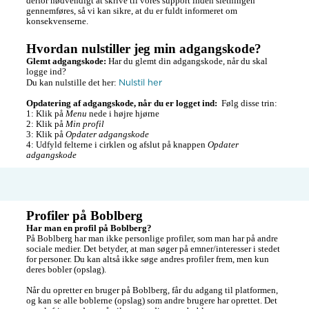
derfor nødvendigt at skrive til vores support inden sletningen 
gennemføres, så vi kan sikre, at du er fuldt informeret om 
konsekvenserne.
Hvordan nulstiller jeg min adgangskode?
Glemt adgangskode:
 Har du glemt din adgangskode, når du skal 
logge ind? 

Nulstil her
Du kan nulstille det her: 
Opdatering af adgangskode, når du er logget ind:
  Følg disse trin:

1: Klik på 
Menu
 nede i højre hjørne

2: Klik på 
Min profil
3: Klik på 
Opdater adgangskode
4: Udfyld felterne i cirklen og afslut på knappen 
Opdater 
adgangskode
Profiler på Boblberg
Har man en profil på Boblberg?
På Boblberg har man ikke personlige profiler, som man har på andre 
sociale medier. Det betyder, at man søger på emner/interesser i stedet 
for personer. Du kan altså ikke søge andres profiler frem, men kun 
deres bobler (opslag). 

Når du opretter en bruger på Boblberg, får du adgang til platformen, 
og kan se alle boblerne (opslag) som andre brugere har oprettet. Det 