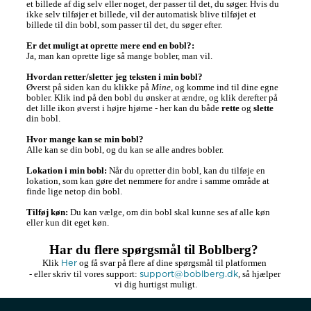
et billede af dig selv eller noget, der passer til det, du søger. Hvis du 
ikke selv tilføjer et billede, vil der automatisk blive tilføjet et 
billede til din bobl, som passer til det, du søger efter. 

Er det muligt at oprette mere end en bobl?:
Ja, man kan oprette lige så mange bobler, man vil. 

Hvordan retter/sletter jeg teksten i min bobl?
Øverst på siden kan du klikke på 
Mine
, og komme ind til dine egne 
bobler. Klik ind på den bobl du ønsker at ændre, og klik derefter på 
det lille ikon øverst i højre hjørne - her kan du både 
rette
 og 
slette
din bobl.

Hvor mange kan se min bobl?
Alle kan se din bobl, og du kan se alle andres bobler. 

Lokation i min bobl:
 Når du opretter din bobl, kan du tilføje en 
lokation, som kan gøre det nemmere for andre i samme område at 
finde lige netop din bobl. 

Tilføj køn:
 Du kan vælge, om din bobl skal kunne ses af alle køn 
eller kun dit eget køn. 
Har du flere spørgsmål til Boblberg? 
Her
Klik 
 og få svar på flere af dine spørgsmål til platformen 

support@boblberg.dk
- eller skriv til vores support: 
, så hjælper 
vi dig hurtigst muligt.