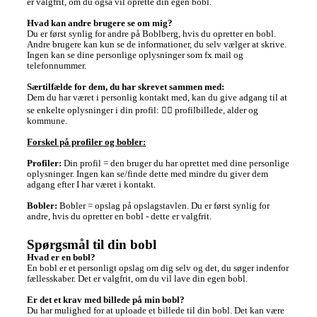
er valgfrit, om du også vil oprette din egen bobl.

Hvad kan andre brugere se om mig?
Du er først synlig for andre på Boblberg, hvis du opretter en bobl. 
Andre brugere kan kun se de informationer, du selv vælger at skrive. 
Ingen kan se dine personlige oplysninger som fx mail og 
telefonnummer. 

Særtilfælde for dem, du har skrevet sammen med:
Dem du har været i personlig kontakt med, kan du give adgang til at 
se enkelte oplysninger i din profil: 👉🏼 profilbillede, alder og 
kommune. 

Forskel på profiler og bobler:
Profiler:
 Din profil = den bruger du har oprettet med dine personlige 
oplysninger. Ingen kan se/finde dette med mindre du giver dem 
adgang efter I har været i kontakt. 

Bobler:
 Bobler = opslag på opslagstavlen. Du er først synlig for 
andre, hvis du opretter en bobl - dette er valgfrit. 
Spørgsmål til din bobl
Hvad er en bobl?
En bobl er et personligt opslag om dig selv og det, du søger indenfor 
fællesskaber. Det er valgfrit, om du vil lave din egen bobl. 

Er det et krav med billede på min bobl?
Du har mulighed for at uploade et billede til din bobl. Det kan være 