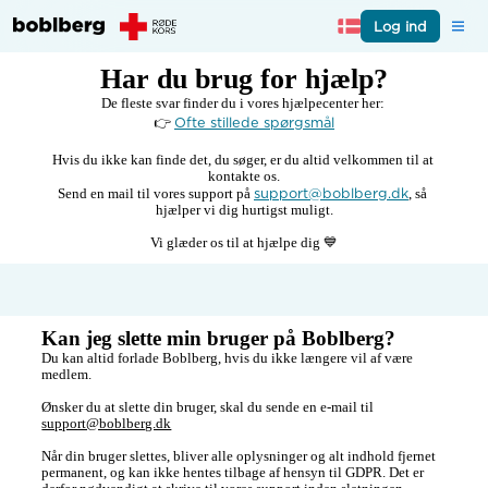
Log ind
Har du brug for hjælp?
De fleste svar finder du i vores hjælpecenter her: 

Ofte stillede spørgsmål
👉 
Hvis du ikke kan finde det, du søger, er du altid velkommen til at 
kontakte os.

support@boblberg.dk
Send en mail til vores support på 
, så 
hjælper vi dig hurtigst muligt.

Vi glæder os til at hjælpe dig 💙
Kan jeg slette min bruger på Boblberg?
Du kan altid forlade Boblberg, hvis du ikke længere vil af være 
medlem. 

Ønsker du at slette din bruger, skal du sende en e-mail til 
support@boblberg.dk
Når din bruger slettes, bliver alle oplysninger og alt indhold fjernet 
permanent, og kan ikke hentes tilbage af hensyn til GDPR. Det er 