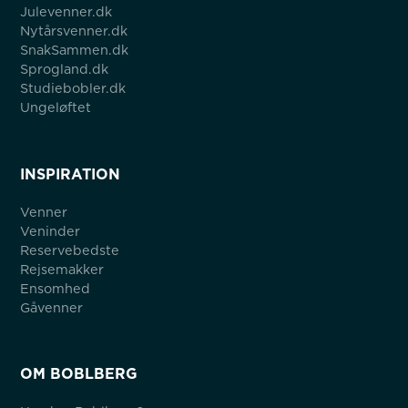
Julevenner.dk
Nytårsvenner.dk
SnakSammen.dk
Sprogland.dk
Studiebobler.dk
Ungeløftet
INSPIRATION
Venner
Veninder
Reservebedste
Rejsemakker
Ensomhed
Gåvenner
OM BOBLBERG