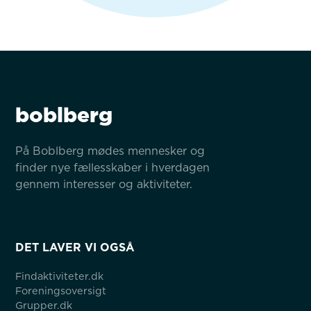
boblberg
På Boblberg mødes mennesker og 
finder nye fællesskaber i hverdagen 
gennem interesser og aktiviteter.
DET LAVER VI OGSÅ
Findaktiviteter.dk
Foreningsoversigt
Grupper.dk