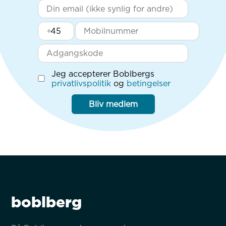
+
Jeg accepterer Boblbergs
privatlivspolitik
og
betingelser
Bliv medlem
boblberg