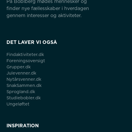
På Boblberg mødes mennesker og 
finder nye fællesskaber i hverdagen 
gennem interesser og aktiviteter.
DET LAVER VI OGSÅ
Findaktiviteter.dk
Foreningsoversigt
Grupper.dk
Julevenner.dk
Nytårsvenner.dk
SnakSammen.dk
Sprogland.dk
Studiebobler.dk
Ungeløftet
INSPIRATION