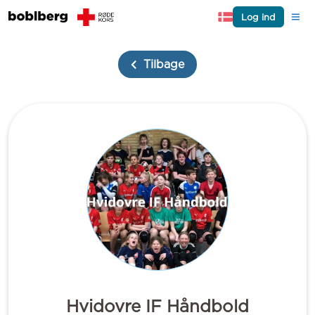
Log ind
Tilbage
Hvidovre IF Håndbold