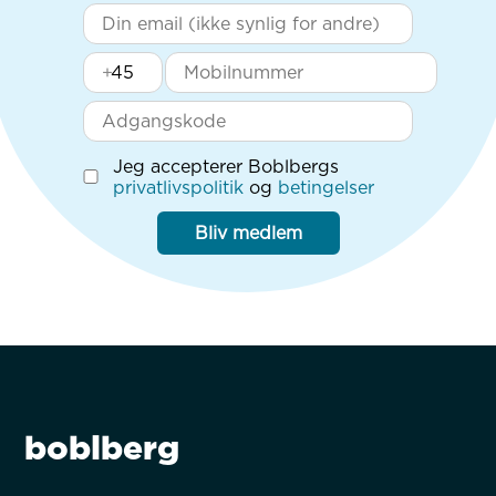
+
Jeg accepterer Boblbergs
privatlivspolitik
og
betingelser
Bliv medlem
boblberg