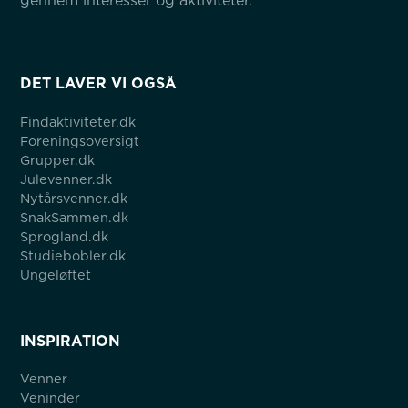
gennem interesser og aktiviteter.
DET LAVER VI OGSÅ
Findaktiviteter.dk
Foreningsoversigt
Grupper.dk
Julevenner.dk
Nytårsvenner.dk
SnakSammen.dk
Sprogland.dk
Studiebobler.dk
Ungeløftet
INSPIRATION
Venner
Veninder