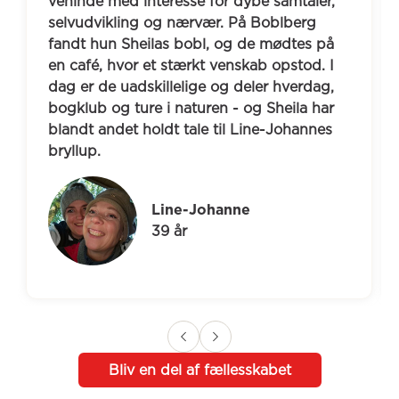
veninde med interesse for dybe samtaler, 
selvudvikling og nærvær. På Boblberg 
fandt hun Sheilas bobl, og de mødtes på 
en café, hvor et stærkt venskab opstod. I 
dag er de uadskillelige og deler hverdag, 
bogklub og ture i naturen - og Sheila har 
blandt andet holdt tale til Line-Johannes 
bryllup.
Line-Johanne
39 år
Bliv en del af fællesskabet