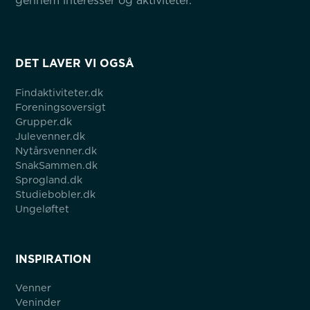
gennem interesser og aktiviteter.
DET LAVER VI OGSÅ
Findaktiviteter.dk
Foreningsoversigt
Grupper.dk
Julevenner.dk
Nytårsvenner.dk
SnakSammen.dk
Sprogland.dk
Studiebobler.dk
Ungeløftet
INSPIRATION
Venner
Veninder