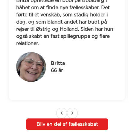
Britta oprettede en bobl på Boblberg i 
håbet om at finde nye fællesskaber. Det 
førte til et venskab, som stadig holder i 
dag, og som blandt andet har budt på 
rejser til Østrig og Holland. Siden har hun 
også skabt en fast spillegruppe og flere 
relationer.
Britta
66 år
Bliv en del af fællesskabet