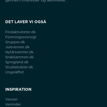
gennem interesser og aktiviteter.
DET LAVER VI OGSÅ
Findaktiviteter.dk
Foreningsoversigt
Grupper.dk
Julevenner.dk
Nytårsvenner.dk
SnakSammen.dk
Sprogland.dk
Studiebobler.dk
Ungeløftet
INSPIRATION
Venner
Veninder