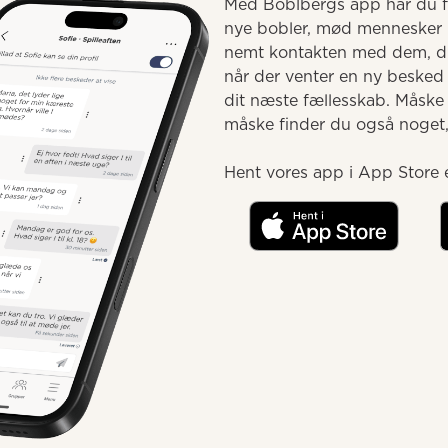
Med Boblbergs app har du fæ
nye bobler, mød mennesker 
nemt kontakten med dem, du 
når der venter en ny besked e
dit næste fællesskab. Måske
måske finder du også noget, d
Hent vores app i App Store e