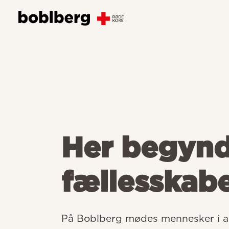
Her begyn
fællesskab
På Boblberg mødes mennesker i all