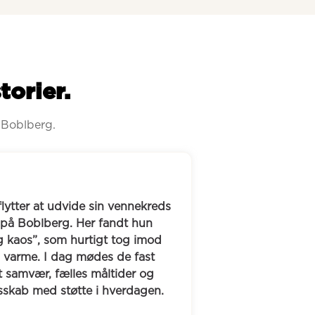
torier.
 Boblberg.
Tine søgte som førtidspensionist nye venskaber, 
mange af hendes veninder var i parforhold, hvilke
gjorde det sværere at mødes i hverdagen. Genn
Boblberg har hun fundet to tætte veninder, som h
dag deler mange oplevelser med - fra byture og f
til fitness, yoga og hyggelige kaffeaftaler.