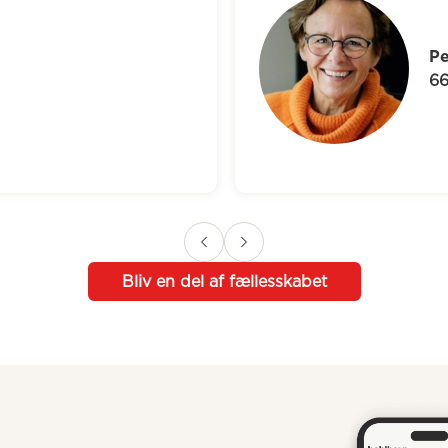
Pernille
66 år
Bliv en del af fællesskabet