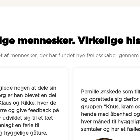
ige mennesker. Virkelige his
ret af mennesker, der har fundet nye fællesskaber gennem
Pernille ønskede som tilflytter at udvide sin vennekreds 
og oprettede sig derfor på Boblberg. Her fandt hun 
gruppen “Knus, kram og kaos”, som hurtigt tog imod 
hende med åbenhed og varme. I dag mødes de fast 
hver måned til hyggeligt samvær, fælles måltider og 
samtaler og har et fællesskab med støtte i hverdagen.