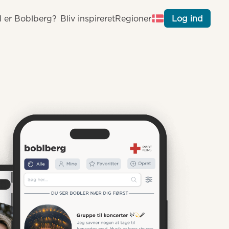
 er Boblberg?
Bliv inspireret
Regioner
Log ind