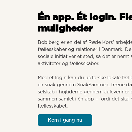
Én app. Ét login. Fl
muligheder
Boblberg er en del af Røde Kors' arbejde 
fællesskaber og relationer i Danmark. Der
sociale initiativer ét sted, så det er nemt
aktiviteter og fællesskaber. 

Med ét login kan du udforske lokale fælle
en snak gennem SnakSammen, træne dansk
selskab i højtiderne gennem Julevenner o
sammen samlet i én app – fordi det skal v
fællesskabet.
Kom i gang nu