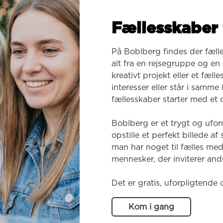
Fællesskaber 
På Boblberg findes der fæll
alt fra en rejsegruppe og en k
kreativt projekt eller et fæl
interesser eller står i samme
fællesskaber starter med et o
Boblberg er et trygt og ufor
opstille et perfekt billede af
man har noget til fælles med
mennesker, der inviterer andr
Det er gratis, uforpligtende 
Kom i gang