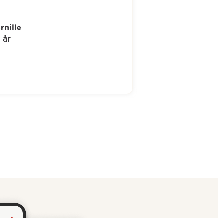
Tina
58 år