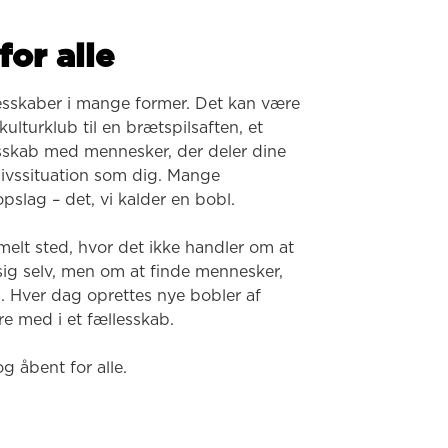
for alle
esskaber i mange former. Det kan være 
ulturklub til en brætspilsaften, et 
lesskab med mennesker, der deler dine 
 livssituation som dig. Mange 
pslag – det, vi kalder en bobl.

melt sted, hvor det ikke handler om at 
 sig selv, men om at finde mennesker, 
. Hver dag oprettes nye bobler af 
e med i et fællesskab.

og åbent for alle.