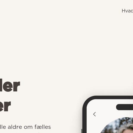
Hvad
der
er
e aldre om fælles 