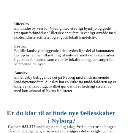
Ullerslev
En mindre by vest for Nyborg med et roligt bymiljø og gode 
transportforbindelser. Ullerslev er et familievenligt område med 
skoler, idrætsfaciliteter og et godt lokalt handelsliv.

Frørup
En lille landsby beliggende i den sydøstlige del af kommunen. 
Frørup har en tæt tilknytning til naturen, med skove og marker 
lige uden for døren, samt en aktiv lokalforening, der sørger for 
sammenhold i byen.

Aunslev
En landsby beliggende tæt på Nyborg med en charmerende 
landsbyatmosfære. Aunslev har en kirke fra middelalderen og er 
omgivet af landbrug, hvilket gør det til et fredeligt sted at bo 
med kort afstand til byens faciliteter.
Er du klar til at finde nye fællesskaber 
i Nyborg?
Gør som 
682.276
 andre og opret dig i dag. Ved at oprette en bruger 
får du blot adgang ti, at se hvad andre søger - det er valgfrit, om du 