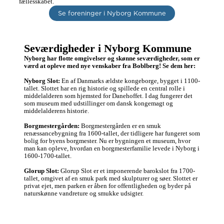
fællesskabet.
Se foreninger i Nyborg Kommune
Seværdigheder i Nyborg Kommune
Nyborg har flotte omgivelser og skønne seværdigheder, som er 
værd at opleve med nye venskaber fra Boblberg! Se dem her:
Nyborg Slot:
 En af Danmarks ældste kongeborge, bygget i 1100-
tallet. Slottet har en rig historie og spillede en central rolle i 
middelalderen som hjemsted for Danehoffet. I dag fungerer det 
som museum med udstillinger om dansk kongemagt og 
middelalderens historie.

Borgmestergården:
 Borgmestergården er en smuk 
renæssancebygning fra 1600-tallet, der tidligere har fungeret som 
bolig for byens borgmester. Nu er bygningen et museum, hvor 
man kan opleve, hvordan en borgmesterfamilie levede i Nyborg i 
1600-1700-tallet.

Glorup Slot:
 Glorup Slot er et imponerende barokslot fra 1700-
tallet, omgivet af en smuk park med skulpturer og søer. Slottet er 
privat ejet, men parken er åben for offentligheden og byder på 
naturskønne vandreture og smukke udsigter.