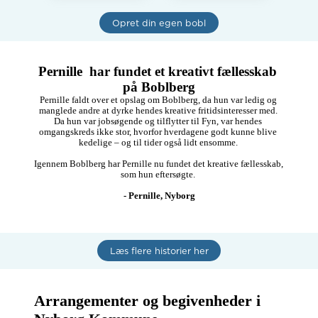
samme med min 
og hvad vi ellers får 
mand Alexander og 
lyst til.  

Opret din egen bobl
søn til Refsvindinge 
Jeg er 37 år og for 
fra Bayern i 
nyligt tilflytter I 
Tyskland.

Nyborg  Jeg 
Vores venner er jo 
arbejder som 
Pernille  har fundet et kreativt fællesskab 
ikke så tæt på mere 
handicaphjælper og 
så vi søger efter 
I min fritid rejser jeg 
på Boblberg
nye. 

en del . Mine 
Pernille faldt over et opslag om Boblberg, da hun var ledig og 
hobbyer er sejlads 
manglede andre at dyrke hendes kreative fritidsinteresser med. 
Jeg leder også 
,kunst ,gå ture osv.

Da hun var jobsøgende og tilflytter til Fyn, var hendes 
efter en god 
omgangskreds ikke stor, hvorfor hverdagene godt kunne blive 
veninde som man 
kedelige – og til tider også lidt ensomme. 

kan snakke en gang 
imellem om alt eller 
Igennem Boblberg har Pernille nu fundet det kreative fællesskab, 
drikke en kop kaffe 
som hun eftersøgte. 

eller gå ud i byen 
…… 😊

- Pernille, Nyborg
Jeg har boet i 
Danmark før fra 
1995-2001 og kan 
noglelunde det 
Læs flere historier her
danske sprog 😁

Min mand er ved og 
lære det. 

Vi kan godt lide og 
Arrangementer og begivenheder i 
hygge os med 
nogle venner og 