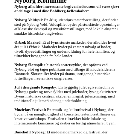
Nyborg Kommune
drik en øl, vin eller 
Nyborg afholder interessante begivenheder, som vil være sjovt 
sodavand samme 
at deltage i med dine Boblberg-fællesskaber:
og snakke, spille 
nogle spil eller gå 
Nyborg Voldspil:
 En årlig udendørs teaterforestilling, der finder 
ud i byen. 

sted på Nyborg Vold. Voldspillet byder på storslåede opsætninger 
af klassiske skuespil og musikforestillinger, med lokale aktører i 
Hvis det er det i 
smukke historiske omgivelser.

måske også leder 
efter så endelig 
Ørbæk Marked:
 Et af Fyns største markeder, der afholdes hvert 
skriv og meld jer 😁

år i juli i Ørbæk. Markedet byder på et stort udvalg af boder, 
tivoli, dyreudstillinger og underholdning for hele familien, og 
Venlig hilsen 

tiltrækker besøgende fra hele landet.

Alexander og 
Janine
Nyborg Slotsspil:
 t historisk teaterstykke, der opføres ved 
Nyborg Slot og tager publikum med tilbage til middelalderens 
Danmark. Slotsspillet byder på drama, intriger og historiske 
fortællinger i autentiske omgivelser.

Jul i den gamle Kongeby:
 En hyggelig julebegivenhed, hvor 
Nyborgs gader og torve fyldes med juleboder, lys og aktiviteter. 
Byens historiske centrum skaber en magisk julestemning, med 
traditionelle julemarkeder og underholdning.

Muzirkus Festival:
 En musik- og kulturfestival i Nyborg, der 
byder på en mangfoldighed af koncerter, teaterforestillinger og 
kreative workshops. Festivalen tiltrækker både lokale og 
internationale kunstnere og skaber en festlig atmosfære i byen.

Danehof I Nyborg:
 Et middelaldermarked og festival, der 