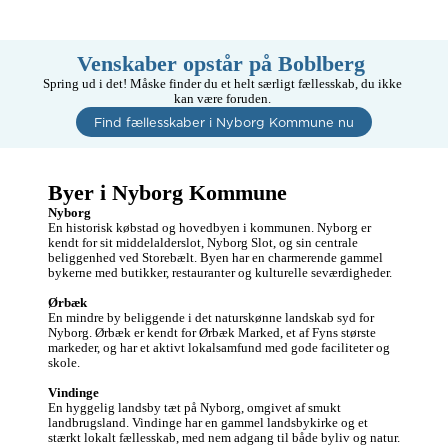
Venskaber opstår på Boblberg 
Spring ud i det! Måske finder du et helt særligt fællesskab, du ikke 
kan være foruden. 
Find fællesskaber i Nyborg Kommune nu
Byer i Nyborg Kommune
Nyborg
En historisk købstad og hovedbyen i kommunen. Nyborg er 
kendt for sit middelalderslot, Nyborg Slot, og sin centrale 
beliggenhed ved Storebælt. Byen har en charmerende gammel 
bykerne med butikker, restauranter og kulturelle seværdigheder.

Ørbæk
En mindre by beliggende i det naturskønne landskab syd for 
Nyborg. Ørbæk er kendt for Ørbæk Marked, et af Fyns største 
markeder, og har et aktivt lokalsamfund med gode faciliteter og 
skole.

Vindinge
En hyggelig landsby tæt på Nyborg, omgivet af smukt 
landbrugsland. Vindinge har en gammel landsbykirke og et 
stærkt lokalt fællesskab, med nem adgang til både byliv og natur.