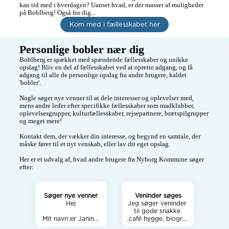
kan tid med i hverdagen? Uanset hvad, er der masser af muligheder 
Kom med i fællesskabet her
Personlige bobler nær dig
Boblberg er spækket med spændende fællesskaber og unikke 
opslag! Bliv en del af fællesskabet ved at oprette adgang, og få 
adgang til alle de personlige opslag fra andre brugere, kaldet 
'bobler'.

Nogle søger nye venner til at dele interesser og oplevelser med, 
mens andre leder efter specifikke fællesskaber som madklubber, 
oplevelsesgrupper, kulturfællesskaber, rejsepartnere, brætspilgrupper 
og meget mere!

Kontakt dem, der vækker din interesse, og begynd en samtale, der 
måske fører til et nyt venskab, eller lav dit eget opslag.

Her er et udvalg af, hvad andre brugere fra Nyborg Kommune søger 
efter:
Søger nye venner
Veninder søges
Hej

Jeg søger veninder 
til gode snakke 
Mit navn er Janine 
,café hygge, biograf 
og jeg er tilflyttet 
, teater, foredrag 