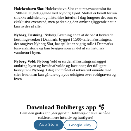
Holckenhavn Slot:
 Holckenhavn Slot er et renæssanceslot fra 
1500-tallet, beliggende ved Nyborg Fjord. Slottet er kendt for sin 
smukke arkitektur og historiske interiør. I dag fungerer det som et 
eksklusivt eventsted, men parken og den omkringliggende natur 
kan nydes af alle.

Nyborg Fæstning:
 Nyborg Fæstning er en af de bedst bevarede 
fæstningsværker i Danmark, bygget i 1500-tallet. Fæstningen, 
der omgiver Nyborg Slot, har spillet en vigtig rolle i Danmarks 
forsvarshistorie og kan besøges som en del af en historisk 
vandretur i byen.

Nyborg Vold:
 Nyborg Vold er en del af fæstningsanlægget 
omkring byen og består af volde og bastioner, der tidligere 
beskyttede Nyborg. I dag er området et rekreativt område med 
stier, hvor man kan gå ture og nyde udsigten over voldgraven og 
byen.
Download Boblbergs app 🫧
Hent den gratis app, der gør din Boblberg-oplevelse både 
enklere, mere intuitiv og hurtigere!
App Store
Google Play