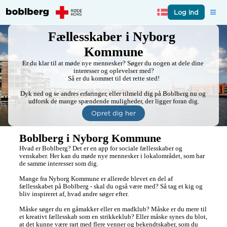
Log ind
Fællesskaber i Nyborg 
Kommune
Er du klar til at møde nye mennesker? Søger du nogen at dele dine 
interesser og oplevelser med?

Så er du kommet til det rette sted!

Dyk ned og se andres erfaringer, eller tilmeld dig på Boblberg nu og 
udforsk de mange spændende muligheder, der ligger foran dig.
Opret dig her
Boblberg i Nyborg Kommune
Hvad er Boblberg? Det er en app for sociale fællesskaber og 
venskaber. Her kan du møde nye mennesker i lokalområdet, som har 
de samme interesser som dig. 

Mange fra Nyborg Kommune er allerede blevet en del af 
fællesskabet på Boblberg - skal du også være med? Så tag et kig og 
bliv inspireret af, hvad andre søger efter.

Måske søger du en gåmakker eller en madklub? Måske er du mere til 
et kreativt fællesskab som en strikkeklub? Eller måske synes du blot, 
at det kunne være rart med flere venner og bekendtskaber, som du 