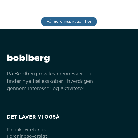
Få mere inspiration her
boblberg
På Boblberg mødes mennesker og 
finder nye fællesskaber i hverdagen 
gennem interesser og aktiviteter.
DET LAVER VI OGSÅ
Findaktiviteter.dk
Foreningsoversigt