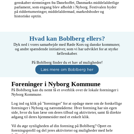
genskaber stemningen fra Danehoffet, Danmarks middelalderlige 
parlament, som engang blev afholdt i Nyborg. Festivalen byder 
på ridderturneringer, middelaldermad, markedsboder og 
historiske optrin.
Hvad kan Boblberg ellers?
Dyk ned i vores samarbejde med Røde Kors og danske kommuner, 
og andre spændende initiativer, som vi har udviklet for at styrke 
fællesskaber.

På Boblberg finder du et hav af muligheder!
Læs mere om Boblberg her
Foreninger i Nyborg Kommune
På Boblberg kan du nemt få et overblik over de lokale foreninger i 
Nyborg Kommune.

Log ind og klik på "foreninger" for at opdage mere om de forskellige 
foreninger i Nyborg og nærområderne. Hver forening har sin egen 
side, hvor du kan læse om deres tilbud og aktiviteter, samt få direkte 
adgang til deres hjemmesider med et enkelt klik.

Vil du øge synligheden af din forening på Boblberg? Opret en 
foreningsprofil og del jeres aktiviteter og muligheder med hele 