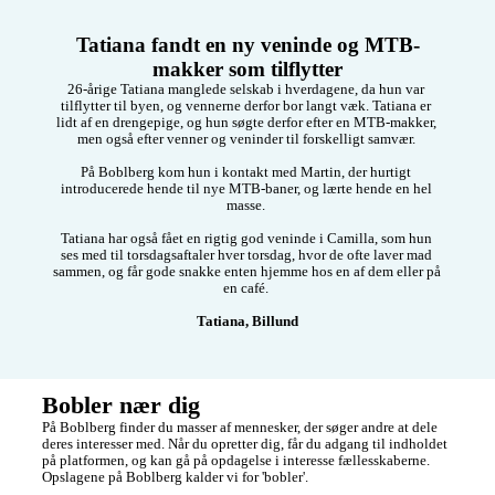
Tatiana fandt en ny veninde og MTB-
makker som tilflytter
26-årige Tatiana manglede selskab i hverdagene, da hun var 
tilflytter til byen, og vennerne derfor bor langt væk. Tatiana er 
lidt af en drengepige, og hun søgte derfor efter en MTB-makker, 
men også efter venner og veninder til forskelligt samvær. 

På Boblberg kom hun i kontakt med Martin, der hurtigt 
introducerede hende til nye MTB-baner, og lærte hende en hel 
masse. 

Tatiana har også fået en rigtig god veninde i Camilla, som hun 
ses med til torsdagsaftaler hver torsdag, hvor de ofte laver mad 
sammen, og får gode snakke enten hjemme hos en af dem eller på 
en café. 

Tatiana, Billund
Bobler nær dig
På Boblberg finder du masser af mennesker, der søger andre at dele 
deres interesser med. Når du opretter dig, får du adgang til indholdet 
på platformen, og kan gå på opdagelse i interesse fællesskaberne. 
Opslagene på Boblberg kalder vi for 'bobler'. 
