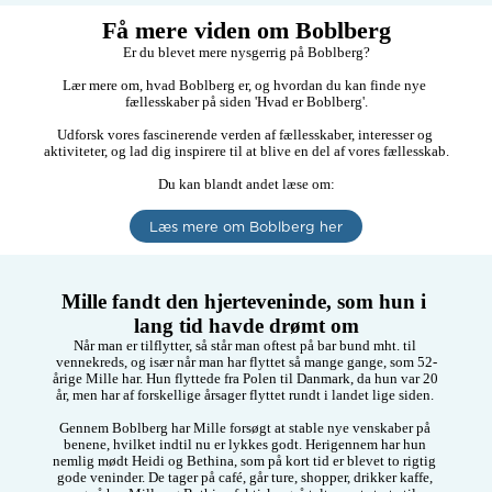
Få mere viden om Boblberg
Er du blevet mere nysgerrig på Boblberg?

Lær mere om, hvad Boblberg er, og hvordan du kan finde nye 
fællesskaber på siden 'Hvad er Boblberg'.

Udforsk vores fascinerende verden af fællesskaber, interesser og 
aktiviteter, og lad dig inspirere til at blive en del af vores fællesskab.

Du kan blandt andet læse om:

Læs mere om Boblberg her
Mille fandt den hjerteveninde, som hun i 
lang tid havde drømt om
Når man er tilflytter, så står man oftest på bar bund mht. til 
vennekreds, og især når man har flyttet så mange gange, som 52-
årige Mille har. Hun flyttede fra Polen til Danmark, da hun var 20 
år, men har af forskellige årsager flyttet rundt i landet lige siden. 

Gennem Boblberg har Mille forsøgt at stable nye venskaber på 
benene, hvilket indtil nu er lykkes godt. Herigennem har hun 
nemlig mødt Heidi og Bethina, som på kort tid er blevet to rigtig 
gode veninder. De tager på café, går ture, shopper, drikker kaffe, 