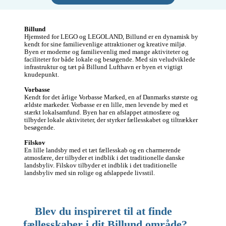
Billund
Hjemsted for LEGO og LEGOLAND, Billund er en dynamisk by 
kendt for sine familievenlige attraktioner og kreative miljø. 
Byen er moderne og familievenlig med mange aktiviteter og 
faciliteter for både lokale og besøgende. Med sin veludviklede 
infrastruktur og tæt på Billund Lufthavn er byen et vigtigt 
knudepunkt.

Vorbasse
Kendt for det årlige Vorbasse Marked, en af Danmarks største og 
ældste markeder. Vorbasse er en lille, men levende by med et 
stærkt lokalsamfund. Byen har en afslappet atmosfære og 
tilbyder lokale aktiviteter, der styrker fællesskabet og tiltrækker 
besøgende.

Filskov
En lille landsby med et tæt fællesskab og en charmerende 
atmosfære, der tilbyder et indblik i det traditionelle danske 
landsbyliv. Filskov tilbyder et indblik i det traditionelle 
landsbyliv med sin rolige og afslappede livsstil.
Blev du inspireret til at finde 
fællesskaber i dit Billund område?