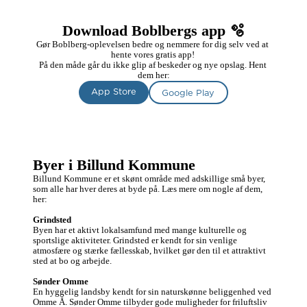
Download Boblbergs app 🫧
Gør Boblberg-oplevelsen bedre og nemmere for dig selv ved at 
hente vores gratis app! 

På den måde går du ikke glip af beskeder og nye opslag. Hent 
dem her:
App Store
Google Play
Byer i Billund Kommune
Billund Kommune er et skønt område med adskillige små byer, 
som alle har hver deres at byde på. Læs mere om nogle af dem, 
her:

Grindsted
Byen har et aktivt lokalsamfund med mange kulturelle og 
sportslige aktiviteter. Grindsted er kendt for sin venlige 
atmosfære og stærke fællesskab, hvilket gør den til et attraktivt 
sted at bo og arbejde.

Sønder Omme
En hyggelig landsby kendt for sin naturskønne beliggenhed ved 
Omme Å. Sønder Omme tilbyder gode muligheder for friluftsliv 