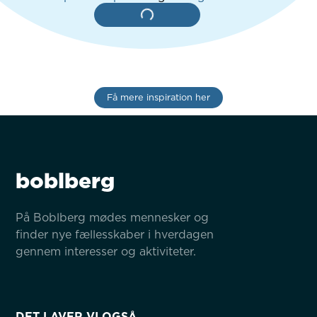
Få mere inspiration her
boblberg
På Boblberg mødes mennesker og 
finder nye fællesskaber i hverdagen 
gennem interesser og aktiviteter.
DET LAVER VI OGSÅ