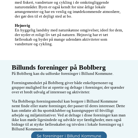
med fiskeri, vandreture og cykling i de omkringliggende 
naturområder. Byen er også kendt for sine årlige lokale 
arrangementer og har en venlig og imødekommende atmosfære, 
der gør den til et dejligt sted at bo.

Hejnsvig
En hyggelig landsby med naturskønne omgivelser, ideel for dem, 
der nyder et roligt liv tæt på naturen. Hejnsvig har et tæt 
fællesskab og byder på mange udendørs aktiviteter som 
vandreture og cykling. 
Billunds foreninger på Boblberg
På Boblberg kan du udforske foreninger i Billund Kommune.

Foreningsmodulet på Boblberg giver både enkeltpersoner og 
grupper mulighed for at oprette og deltage i foreninger, der spænder 
over et bredt udvalg af interesser og aktiviteter.

Via Boblbergs foreningsmodul kan borgere i Billund Kommune 
nemt finde eller starte foreninger, der passer til deres interesser. Dette 
kan omfatte alt fra sportsklubber og kunstgrupper til frivilligt 
arbejde og miljøinitiativer. Ved at deltage i disse foreninger kan man 
ikke kun møde ligesindede og udvikle nye færdigheder, men også 
bidrage til at styrke fællesskabet og trivslen i lokale foreninger og i 
Billund Kommune.
Se foreninger i Billund Kommune