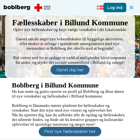
Log ind
Fællesskaber i Billund Kommune
Oplev nye fællesskaber og knyt varige venskaber i dit lokalområde.

Uanset om du søger nye bekendtskaber til hyggelige aktiviteter, 
eller ønsker at deltage i spændende arrangementer med nye 
mennesker, er Boblberg det ideelle sted at begynde!

Rul videre ned for at opdage et væld af muligheder, blive inspireret 
fra andre, og styrke det sociale sammenhold i Billund og omegn!
Opret dig her
Boblberg i Billund Kommune
Du kan nemt og gratis oprette en profil på Boblberg og åbne døren 
til nye venskaber og fællesskaber i Billund kommune.

Boblberg er Danmarks største platform for fællesskaber og 
venskaber. Start din rejse mod nye venner og oplevelser her.

Når du opretter dig, kan du udforske alle de opslag og fællesskaber, 
der allerede findes, og finde alt fra kreative grupper og kulinariske 
oplevelser til sportslige interesser og meget mere!
Find nye fællesskaber her