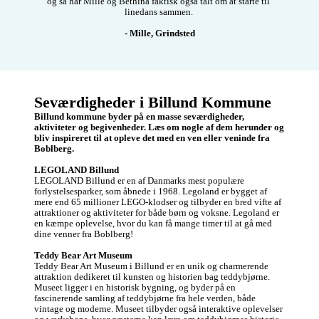
og så har Mille og Bethina faktisk også talt om at starte til 
linedans sammen. 

- Mille, Grindsted
Seværdigheder i Billund Kommune
Billund kommune byder på en masse seværdigheder, 
aktiviteter og begivenheder. Læs om nogle af dem herunder og 
bliv inspireret til at opleve det med en ven eller veninde fra 
Boblberg.
LEGOLAND Billund
LEGOLAND Billund er en af Danmarks mest populære 
forlystelsesparker, som åbnede i 1968. Legoland er bygget af 
mere end 65 millioner LEGO-klodser og tilbyder en bred vifte af 
attraktioner og aktiviteter for både børn og voksne. Legoland er 
en kæmpe oplevelse, hvor du kan få mange timer til at gå med 
dine venner fra Boblberg! 

Teddy Bear Art Museum
Teddy Bear Art Museum i Billund er en unik og charmerende 
attraktion dedikeret til kunsten og historien bag teddybjørne. 
Museet ligger i en historisk bygning, og byder på en 
fascinerende samling af teddybjørne fra hele verden, både 
vintage og moderne. Museet tilbyder også interaktive oplevelser 