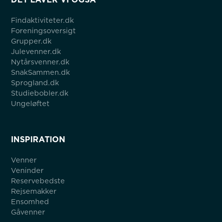
Findaktiviteter.dk
Foreningsoversigt
Grupper.dk
Julevenner.dk
Nytårsvenner.dk
SnakSammen.dk
Sprogland.dk
Studiebobler.dk
Ungeløftet
INSPIRATION
Venner
Veninder
Reservebedste
Rejsemakker
Ensomhed
Gåvenner