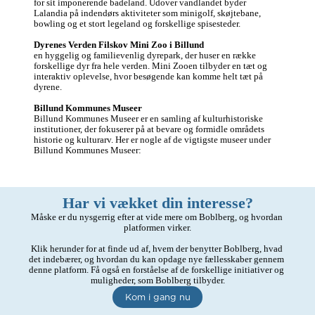
for sit imponerende badeland. Udover vandlandet byder 
Lalandia på indendørs aktiviteter som minigolf, skøjtebane, 
bowling og et stort legeland og forskellige spisesteder. 

Dyrenes Verden Filskov Mini Zoo i Billund
en hyggelig og familievenlig dyrepark, der huser en række 
forskellige dyr fra hele verden. Mini Zooen tilbyder en tæt og 
interaktiv oplevelse, hvor besøgende kan komme helt tæt på 
dyrene.

Billund Kommunes Museer
Billund Kommunes Museer er en samling af kulturhistoriske 
institutioner, der fokuserer på at bevare og formidle områdets 
historie og kulturarv. Her er nogle af de vigtigste museer under 
Har vi vækket din interesse?
Måske er du nysgerrig efter at vide mere om Boblberg, og hvordan 
platformen virker.

Klik herunder for at finde ud af, hvem der benytter Boblberg, hvad 
det indebærer, og hvordan du kan opdage nye fællesskaber gennem 
denne platform. Få også en forståelse af de forskellige initiativer og 
muligheder, som Boblberg tilbyder.
Kom i gang nu