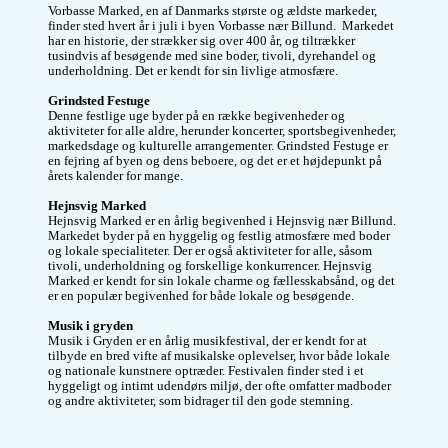
Det kunne jo være 
Vorbasse Marked, en af Danmarks største og ældste markeder, 
der var en som var 
finder sted hvert år i juli i byen Vorbasse nær Billund.  Markedet 
klar på et spil 
har en historie, der strækker sig over 400 år, og tiltrækker 
Skipbo ☺️. 
tusindvis af besøgende med sine boder, tivoli, dyrehandel og 
underholdning. Det er kendt for sin livlige atmosfære.

Grindsted Festuge
Denne festlige uge byder på en række begivenheder og 
aktiviteter for alle aldre, herunder koncerter, sportsbegivenheder, 
markedsdage og kulturelle arrangementer. Grindsted Festuge er 
en fejring af byen og dens beboere, og det er et højdepunkt på 
årets kalender for mange. 

Hejnsvig Marked
Hejnsvig Marked er en årlig begivenhed i Hejnsvig nær Billund. 
Markedet byder på en hyggelig og festlig atmosfære med boder 
og lokale specialiteter. Der er også aktiviteter for alle, såsom 
tivoli, underholdning og forskellige konkurrencer. Hejnsvig 
Marked er kendt for sin lokale charme og fællesskabsånd, og det 
er en populær begivenhed for både lokale og besøgende.

Musik i gryden
Musik i Gryden er en årlig musikfestival, der er kendt for at 
tilbyde en bred vifte af musikalske oplevelser, hvor både lokale 
og nationale kunstnere optræder. Festivalen finder sted i et 
hyggeligt og intimt udendørs miljø, der ofte omfatter madboder 
og andre aktiviteter, som bidrager til den gode stemning. 