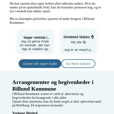
Du kan oprette dine egne bobler eller udforske andres. Hvis du 
støder på en spændende bobl, kan du kontakte personen bag, og et 
nyt venskab kan måske opstå.

Her er eksempler på bobler, oprettet af andre brugere i Billund 
Kommune:
Grindsted Skipbo 👌
Søger veninde i
Jeg vil gerne finde 
Billund
Hej alle 😋.

en veninde  der kan 
lige at snakke og 
Jeg er en mand på 
hygge

29, jeg arbejder på 
Jeg strikker/hækler

IFF I Grindsted som 
Har ikke kørekort.

process Operatør. 
Opret din egen bobl
Se flere bobler
Bor med min mand 
Efter at have brudt 
som arbejder 

op med min ex, så 
Jeg er snart 64 år.

må jeg nok sande 
Har 2 børn og 5 
at min vennekreds 
er nær ikke 
Arrangementer og begivenheder i 
eksisterende 😐🫣.

Billund Kommune
Jeg nyder at få 
I Billund Kommune venter et væld af  aktiviteter og 
tiden til at gå i 
begivenheder for besøgende i alle aldre. 

haven, med biler, 
Uanset dine interesser, kan du finde nogle at dele oplevelser med 
gåture - med og 
på Boblberg. Få inspiration herunder:

uden hunden 😋.

Vorbasse Marked