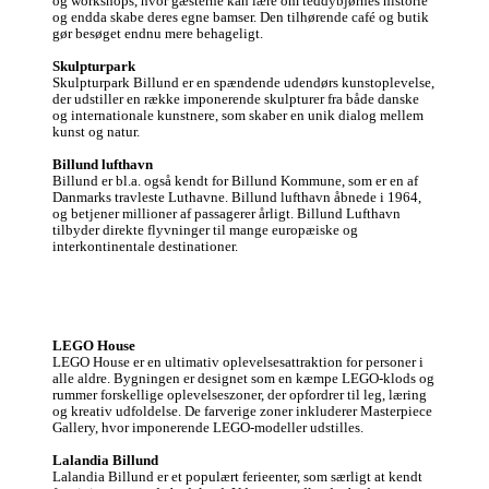
og workshops, hvor gæsterne kan lære om teddybjørnes historie 
og endda skabe deres egne bamser. Den tilhørende café og butik 
gør besøget endnu mere behageligt.

Skulpturpark
Skulpturpark Billund er en spændende udendørs kunstoplevelse, 
der udstiller en række imponerende skulpturer fra både danske 
og internationale kunstnere, som skaber en unik dialog mellem 
kunst og natur.

Billund lufthavn
Billund er bl.a. også kendt for Billund Kommune, som er en af 
Danmarks travleste Luthavne. Billund lufthavn åbnede i 1964, 
og betjener millioner af passagerer årligt. Billund Lufthavn 
tilbyder direkte flyvninger til mange europæiske og 
interkontinentale destinationer.
LEGO House
LEGO House er en ultimativ oplevelsesattraktion for personer i 
alle aldre. Bygningen er designet som en kæmpe LEGO-klods og 
rummer forskellige oplevelseszoner, der opfordrer til leg, læring 
og kreativ udfoldelse. De farverige zoner inkluderer Masterpiece 
Gallery, hvor imponerende LEGO-modeller udstilles. 

Lalandia Billund
Lalandia Billund er et populært ferieenter, som særligt at kendt 