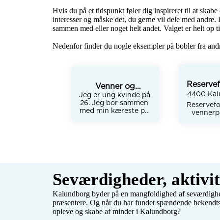
Hvis du på et tidspunkt føler dig inspireret til at skabe
interesser og måske det, du gerne vil dele med andre. 
sammen med eller noget helt andet. Valget er helt op til
Nedenfor finder du nogle eksempler på bobler fra and
Reservef
Venner og
venn
4400 Kalu
Jeg er ung kvinde på 
veninder søges 🙃
26. Jeg bor sammen 
Reservef
med min kæreste på 
 vennerp
23 og vores søn på 
🏻🫶
2,5 + slanger og 
katte 😊

Vi er en f
Efter et endt 
Lilleb
misbrug hos min 
novembe
kæreste for 3,5 år 
storebror
siden og ankomsten 
20
af vores søn, har vi 
Seværdigheder, aktivi
mor ( K
mistet rigtig mange 
Bulgar
venskaber og søger 
far ( 
Kalundborg byder på en mangfoldighed af seværdighede
derfor nye 😜 vi er 
2 katte 
præsentere. Og når du har fundet spændende bekendts
ikke rigtig fest 
og vor
opleve og skabe af minder i Kalundborg?
typerne, men 
hams