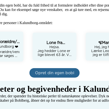
 din egen bobl, har du fuld frihed til at formulere indholdet efter dine pr
Du kan for eksempel søge nye venskaber,  en at gå ture med, en rejsemakke
 dig.

re personer i Kalundborg-området:
orældre/venner/
Lone fra
🫧Man
epar s
ndborg ❤️ 

Kalundborg
Hejsa.

veninder i
Hej, jeg 
Jeg hedder Lone er 
Lærke Leon
orældre/venner/
lige blevet 63 år. Vi 
jeg er tilfl
ar søges 🫶
har vel alle sammen 
Kalundbor
🏻🫶🏻

nogen timer hvor vi 
mangler ven
føler ensomhed. 
mit liv, hv
amilie på 4

Søger venner til 
være de
ror fra 
Opret din egen bobl
hygge komsammen, 
hinanden i a
r 2023 ,

gode samtaler, 
tider
 fra august 
oplevelser, koncerter, 
22 

Jeg er 22 å
festival, jeg holder 
teter og begivenheder i Kalun
ommer fra 
daglig læse
meget af 
ien) og 

fysiotera
campinglivet med 
dansker)

r, der spænder fra historiske perler til naturskønne oplevelser. Dyk n
min lille vogn, rejser 
Jeg er stor 
- perser 

kaber på Boblberg, åbner det op for endnu flere muligheder for at u
strikke, 
syd på ✈️, lave mad 
es lille 
erhvervet m
ter 😍

sammen, tage ud og 