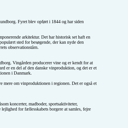
undborg. Fyret blev opført i 1844 og har siden 
ponerende arkitektur. Det har historisk set haft en 
t populært sted for besøgende, der kan nyde den 
ets observationstårn.

org. Vingården producerer vine og er kendt for at 
 er en del af den danske vinproduktion, og det er et 
tionen i Danmark.

e mere om vinproduktionen i regionen. Det er også et 
som koncerter, madboder, sportsaktiviteter, 
jlighed for fællesskabets borgere at samles, fejre 