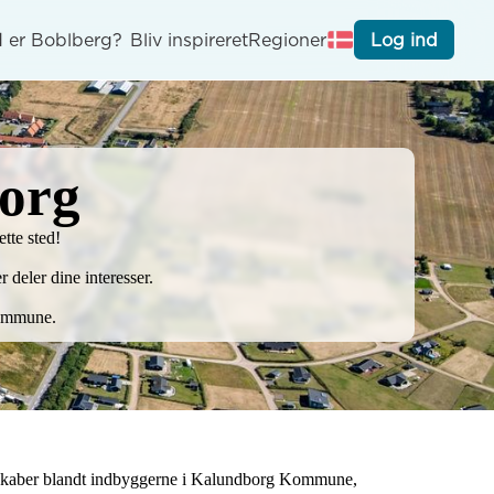
 er Boblberg?
Bliv inspireret
Regioner
Log ind
borg
te sted!

deler dine interesser.

Kommune.
lesskaber blandt indbyggerne i Kalundborg Kommune, 