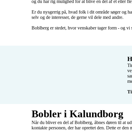
og du har rig mulighed for at blive en del af et eller fle
Er du nysgerrig på, hvad folk i dit område søger og ha
selv og de interesser, de gerne vil dele med andre.

Boblberg er stedet, hvor venskaber tager form - og vi se
H
Ti
ve
sa
me
Ti
Bobler i Kalundborg
Når du bliver en del af Boblberg, åbnes døren til at ud
kontakte personen, der har oprettet den. Dette er den