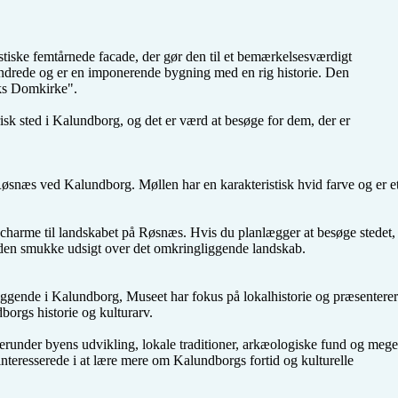
en samli
danse, cafe  besøg, 
sweate
fter jer/dig 
glæder mig til at 
(Søger kun
ære del af 
høre fra nogen som 

ie.. dig/jer 
søger det samme 
stiske femtårnede facade, der gør den til et bemærkelsesværdigt 
går en tur 
som mig 🌞 min 
undrede og er en imponerende bygning med en rig historie. Den 
spiser med 
bopæl er ved 
ks Domkirke".

er sig med 
sv.. ☺️

t vi finder 
risk sted i Kalundborg, og det er værd at besøge for dem, der er 
her 🫶🏻❤️

æt på loch 
spangsbro
øsnæs ved Kalundborg. Møllen har en karakteristisk hvid farve og er et
g charme til landskabet på Røsnæs. Hvis du planlægger at besøge stedet, 
en smukke udsigt over det omkringliggende landskab.

gende i Kalundborg, Museet har fokus på lokalhistorie og præsenterer 
dborgs historie og kulturarv.

under byens udvikling, lokale traditioner, arkæologiske fund og meget
interesserede i at lære mere om Kalundborgs fortid og kulturelle 