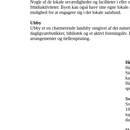
Nogle af de lokale seværdigheder og faciliteter i eller 
fritidsaktiviteter. Byen kan også have sine egne lokale
mulighed for at engagere sig i det lokale samfund.

Ubby
Ubby er en charmerende landsby omgivet af det naturs
dagligvarebutikker, bibliotek og et aktivt foreningsliv.
arrangementer og fællesspisning.
H
Hø
St
ka
Hø
sp
Sv
Sv
19
to
da