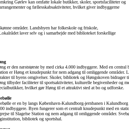
omkring Gørlev kan omfatte lokale butikker, skoler, sportsfaciliteter og 
 arrangementer og fællesskabsaktiviteter, hvilket giver indbyggerne 
kønne områder. Landsbyen har folkeskole og friskole, 
 Lokalrådet laver selv og i samarbejde med biblioteket forskellige 
øng
ng er den næststørste by med cirka 4.000 indbyggere. Med en central be
ation er Høng et knudepunkt for nem adgang til omliggende områder. La
rakter til byens omgivelser. Skoler, bibliotek og Høngskoven bidrager t
ng tilbyder faciliteter til sportsaktiviteter, kulturelle begivenheder og 
ecialbutikker, hvilket gør Høng til et attraktivt sted at bo og udforske.

ebølle
ebølle er en by langs København-Kalundborg-jernbanen i Kalundborg
00 indbyggere. Byen fungerer som et centralt knudepunkt med en station
grejse til Slagelse Station og nem adgang til omliggende områder. Svebøll
ginstitution, bibliotek og sportshal. 
