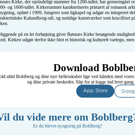
snæs Kirke, der oprindeligt stammer fra 1200-tallet, har gennemgået om
00- og 1600-tallet. Kirkerummet karakteriseres primært af romansk arki
lbygning, opført i 1909, fungerer som ligkapel og udgør en integreret del
rakteristiske Kalundborg-stil, og nutidige kunstværker som krucifixet på 
rken.

liggende på en let forhøjning giver Røsnæs Kirke besøgende mulighed 
ord. Kirken udgør derfor ikke blot et historisk og kulturelt vartegn, m
Download Boblber
ld altid Boblberg og dine nye fællesskaber lige ved hånden med vores a
og dine private beskeder. Slip for at logge ind hver gang
App Store
Googl
Vil du vide mere om Boblberg
Er du blevet nysgerrig på Boblberg?
