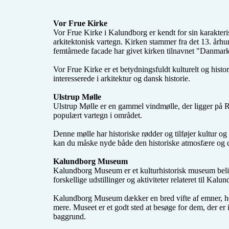
foretrækker mere 
hjemme hygge og 
vi søger e
ser gerne at nye 
som vil v
Vor Frue Kirke
bekendtskaber er lidt 
vores famil
Vor Frue Kirke i Kalundborg er kendt for sin karakteri
på samme 
som vil 
bølgelængde 
arkitektonisk vartegn. Kirken stammer fra det 13. årh
med os, 
femtårnede facade har givet kirken tilnavnet "Danmar
os, hygg
os o
Vi håber a
Vor Frue Kirke er et betydningsfuldt kulturelt og histo
dig/jer 
interesserede i arkitektur og dansk historie.

Vi bor t
ness / 
Ulstrup Mølle
Ulstrup Mølle er en gammel vindmølle, der ligger på R
populært vartegn i området.

Denne mølle har historiske rødder og tilføjer kultur o
kan du måske nyde både den historiske atmosfære og d
Kalundborg Museum
Kalundborg Museum er et kulturhistorisk museum belig
forskellige udstillinger og aktiviteter relateret til Kalun
Kalundborg Museum dækker en bred vifte af emner, her
mere. Museet er et godt sted at besøge for dem, der er 
baggrund.