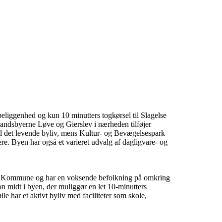
liggenhed og kun 10 minutters togkørsel til Slagelse 
ndsbyerne Løve og Gierslev i nærheden tilføjer 
il det levende byliv, mens Kultur- og Bevægelsespark 
mere. Byen har også et varieret udvalg af dagligvare- og 
 Kommune og har en voksende befolkning på omkring 
 midt i byen, der muliggør en let 10-minutters 
e har et aktivt byliv med faciliteter som skole, 