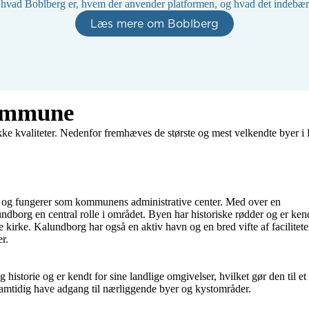
hvad Boblberg er, hvem der anvender platformen, og hvad det indebærer
Læs mere om Boblberg
Kommune
kke kvaliteter. Nedenfor fremhæves de største og mest velkendte byer
og fungerer som kommunens administrative center. Med over en 
dborg en central rolle i området. Byen har historiske rødder og er kend
kirke. Kalundborg har også en aktiv havn og en bred vifte af faciliteter
r.

torie og er kendt for sine landlige omgivelser, hvilket gør den til et 
 samtidig have adgang til nærliggende byer og kystområder.
