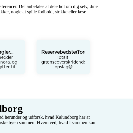
æferencer. Det anbefales at dele lidt om dig selv, dine 
r, nogle at spille fodbold, strikke eller læse 
gler
Reservebedste(forældre)
 mit liv🫧
hedder 
Totalt 
ora, og 
grænseoverskridende
ytter til 
 opslag😊

g. Jeg 
inderne i 
Vi er en familie på 3 - 
or vi kan 
mor og datter på 16 
r for 
og datter på 5.

lle livets 
Da den lille har ikke 
nogen kontakt til 
⭐️

hendes far og hans 
r og til 
side af familien 
dborg
r jeg til 
kunne vi godt tænke 
peut📚🫀

os at udvidde vores 
ed herunder og udforsk, hvad Kalundborg har at 
fan af at 
lille familie med 
dforske byen sammen. Hvem ved, hvad I sammen kan 
og har 
nogle 
ig (lavet) 
reservebedster. 
