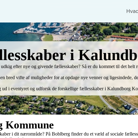
Hvad
lesskaber i Kalund
 udkig efter nye og givende fællesskaber? Så er du kommet til det helt ret
n bred vifte af muligheder for at opdage nye venner og ligesindede, der 
g ud i eventyret og udforsk de forskellige fællesskaber i Kalundborg 
rg Kommune
nskaber i dit nærområde? På Boblberg finder du et væld af sociale fæl