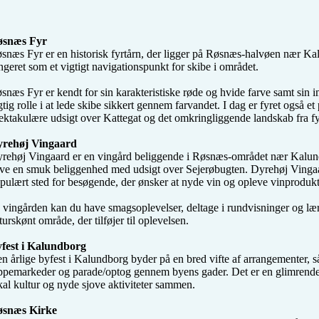
øsnæs Fyr
snæs Fyr er en historisk fyrtårn, der ligger på Røsnæs-halvøen nær Kal
ngeret som et vigtigt navigationspunkt for skibe i området.

snæs Fyr er kendt for sin karakteristiske røde og hvide farve samt sin im
gtig rolle i at lede skibe sikkert gennem farvandet. I dag er fyret også e
ektakulære udsigt over Kattegat og det omkringliggende landskab fra fyr
rehøj Vingaard
rehøj Vingaard er en vingård beliggende i Røsnæs-området nær Kalundb
ve en smuk beliggenhed med udsigt over Sejerøbugten. Dyrehøj Vingaard
pulært sted for besøgende, der ønsker at nyde vin og opleve vinproduk
 vingården kan du have smagsoplevelser, deltage i rundvisninger og lær
turskønt område, der tilføjer til oplevelsen.

fest i Kalundborg
n årlige byfest i Kalundborg byder på en bred vifte af arrangementer, så
ppemarkeder og parade/optog gennem byens gader. Det er en glimrende le
kal kultur og nyde sjove aktiviteter sammen.

snæs Kirke