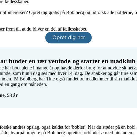
re fællesskaber. 

r af interesser? Opret dig gratis på Boblberg og udforsk alle boblerne, o
r frem til, at du bliver en del af fællesskabet.
Opret dig her
ar fundet en tæt veninde og startet en madklub
ne har boet alene i mange år og havde derfor brug for at udvide sit ne
ninde, som hun i dag ses med hver 14. dag. De snakker og går ture samm
mmen. På Boblberg har Tine også fundet tre medlemmer til sin madklub
d en gang om måneden.

ne, 53 år
forske andres opslag, også kaldet for 'bobler'. Når du støder på en bobl,
 måde, hvorpå brugere på Boblberg opretter forbindelse med hinanden.
