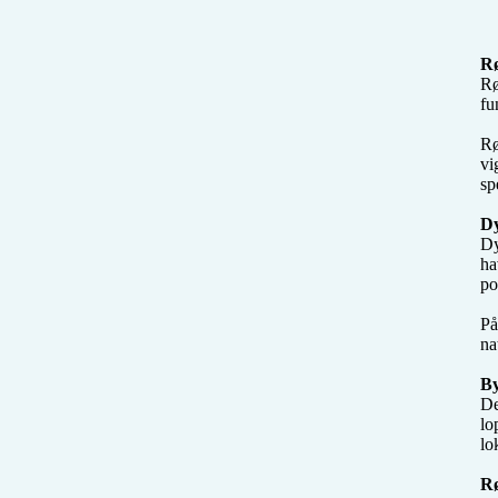
R
Rø
fu
Rø
vi
sp
Dy
Dy
ha
po
På
na
By
De
lo
lo
Rø