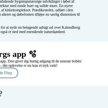
fattende bygningsmæssige udviklinger i løbet af 
tektur med runde buer og solide mure. En nyere 
 af kirkekomplekset. Prædikestolen, udført i den 
alteret og døbefonten tilføjer en særlig dimension til 
for at nyde en betagende udsigt ud over Kalundborg 
en også et sted med enestående naturskønhed.
gs app 🫧
pp. Den giver dig hurtig adgang til de seneste bobler 
 – din oplevelse er nu kun et tryk væk!
e Play
?