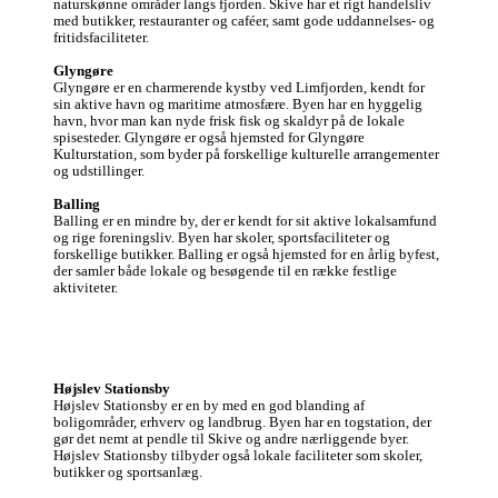
naturskønne områder langs fjorden. Skive har et rigt handelsliv 
med butikker, restauranter og caféer, samt gode uddannelses- og 
fritidsfaciliteter.

Glyngøre
Glyngøre er en charmerende kystby ved Limfjorden, kendt for 
sin aktive havn og maritime atmosfære. Byen har en hyggelig 
havn, hvor man kan nyde frisk fisk og skaldyr på de lokale 
spisesteder. Glyngøre er også hjemsted for Glyngøre 
Kulturstation, som byder på forskellige kulturelle arrangementer 
og udstillinger.

Balling
Balling er en mindre by, der er kendt for sit aktive lokalsamfund 
og rige foreningsliv. Byen har skoler, sportsfaciliteter og 
forskellige butikker. Balling er også hjemsted for en årlig byfest, 
der samler både lokale og besøgende til en række festlige 
aktiviteter.
Højslev Stationsby
Højslev Stationsby er en by med en god blanding af 
boligområder, erhverv og landbrug. Byen har en togstation, der 
gør det nemt at pendle til Skive og andre nærliggende byer. 
Højslev Stationsby tilbyder også lokale faciliteter som skoler, 
butikker og sportsanlæg.
