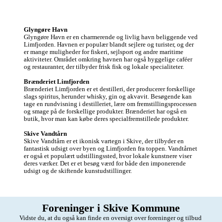
Glyngøre Havn
Glyngøre Havn er en charmerende og livlig havn beliggende ved 
Limfjorden. Havnen er populær blandt sejlere og turister, og der 
er mange muligheder for fiskeri, sejlsport og andre maritime 
aktiviteter. Området omkring havnen har også hyggelige caféer 
og restauranter, der tilbyder frisk fisk og lokale specialiteter.

Brænderiet Limfjorden
Brænderiet Limfjorden er et destilleri, der producerer forskellige 
slags spiritus, herunder whisky, gin og akvavit. Besøgende kan 
tage en rundvisning i destilleriet, lære om fremstillingsprocessen 
og smage på de forskellige produkter. Brænderiet har også en 
butik, hvor man kan købe deres specialfremstillede produkter.

Skive Vandtårn
Skive Vandtårn er et ikonisk vartegn i Skive, der tilbyder en 
fantastisk udsigt over byen og Limfjorden fra toppen. Vandtårnet 
er også et populært udstillingssted, hvor lokale kunstnere viser 
deres værker. Det er et besøg værd for både den imponerende 
udsigt og de skiftende kunstudstillinger.
Foreninger i Skive Kommune
Vidste du, at du også kan finde en oversigt over foreninger og tilbud 