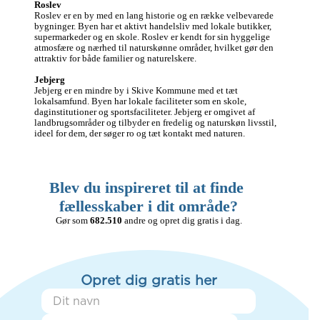
Roslev
Roslev er en by med en lang historie og en række velbevarede 
bygninger. Byen har et aktivt handelsliv med lokale butikker, 
supermarkeder og en skole. Roslev er kendt for sin hyggelige 
atmosfære og nærhed til naturskønne områder, hvilket gør den 
attraktiv for både familier og naturelskere.

Jebjerg
Jebjerg er en mindre by i Skive Kommune med et tæt 
lokalsamfund. Byen har lokale faciliteter som en skole, 
daginstitutioner og sportsfaciliteter. Jebjerg er omgivet af 
landbrugsområder og tilbyder en fredelig og naturskøn livsstil, 
ideel for dem, der søger ro og tæt kontakt med naturen.
Blev du inspireret til at finde 
fællesskaber i dit område?
Gør som 
682.510
 andre og opret dig gratis i dag.
Opret dig gratis her