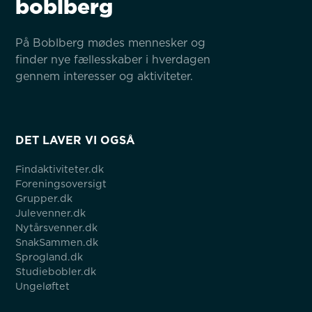
boblberg
På Boblberg mødes mennesker og 
finder nye fællesskaber i hverdagen 
gennem interesser og aktiviteter.
DET LAVER VI OGSÅ
Findaktiviteter.dk
Foreningsoversigt
Grupper.dk
Julevenner.dk
Nytårsvenner.dk
SnakSammen.dk
Sprogland.dk
Studiebobler.dk
Ungeløftet