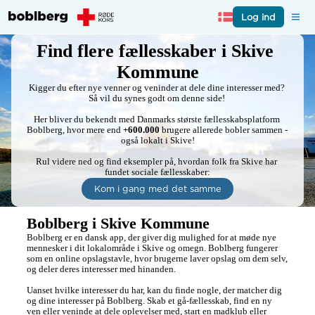
Log ind
Find flere fællesskaber i Skive 
Kommune
Kigger du efter nye venner og veninder at dele dine interesser med? 
Så vil du synes godt om denne side! 

Her bliver du bekendt med Danmarks største fællesskabsplatform 
Boblberg, hvor mere end 
+600.000
 brugere allerede bobler sammen - 
også lokalt i Skive!

Rul videre ned og find eksempler på, hvordan folk fra Skive har 
fundet sociale fællesskaber:
Kom i gang med det samme
Boblberg i Skive Kommune
Boblberg er en dansk app, der giver dig mulighed for at møde nye 
mennesker i dit lokalområde i Skive og omegn. Boblberg fungerer 
som en online opslagstavle, hvor brugerne laver opslag om dem selv, 
og deler deres interesser med hinanden.

Uanset hvilke interesser du har, kan du finde nogle, der matcher dig 
og dine interesser på Boblberg. Skab et gå-fællesskab, find en ny 
ven eller veninde at dele oplevelser med, start en madklub eller 