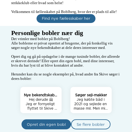
strikkeklub eller hvad som helst! 

Velkommen til fællesskabet på Boblberg, hvor der er plads til alle! 
Find nye fællesskaber her
Personlige bobler nær dig
Det vrimler med bobler på Boblberg! 

Alle boblerne er privat oprettet af brugerne, der på forskellig vis 
søger nogle nye bekendtskaber at dele deres interesser med. 

Opret dig og gå på opdagelse i de mange tusinde bobler, der allerede 
er skrevet derinde! Eller opret din egen bobl, med dine interesser, 
hvis du har lyst til at blive kontaktet af andre. 

Herunder kan du se nogle eksempler på, hvad andre fra Skive søger i 
deres bobler:
Nye bekendtskaber
Søger sejl-makker
i Skive-omegn 🤗
Hej derude 🤗

Jeg købte båd i 
Jeg er fornyeligt 
2021 og sejlede en 
flyttet til Skive 
masse mil. Men min 
grundet arbejde og 
faste makker/gast 
har derfor ikke den 
arbejder så meget i 
store 
år at han ikke kan 
Opret din egen bobl
Se flere bobler
omgangskreds i 
deltage så meget. 
nærområdet endnu. 
Jeg søger derfor en 