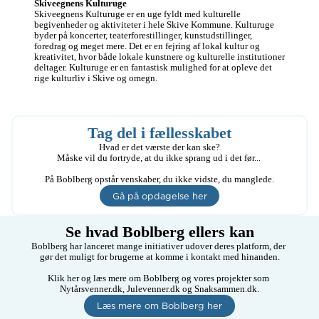
Skiveegnens Kulturuge
nok at jeg snakker 
Skiveegnens Kulturuge er en uge fyldt med kulturelle 
meget… 🙊)

begivenheder og aktiviteter i hele Skive Kommune. Kulturuge 
Hvis du tænker det 
byder på koncerter, teaterforestillinger, kunstudstillinger, 
lyder som noget for 
foredrag og meget mere. Det er en fejring af lokal kultur og 
dig, så skriv 
kreativitet, hvor både lokale kunstnere og kulturelle institutioner 
endelig! 😁
deltager. Kulturuge er en fantastisk mulighed for at opleve det 
rige kulturliv i Skive og omegn.
Tag del i fællesskabet
Hvad er det værste der kan ske?

Måske vil du fortryde, at du ikke sprang ud i det før... 

På Boblberg opstår venskaber, du ikke vidste, du manglede.
Gå på opdagelse her
Se hvad Boblberg ellers kan
Boblberg har lanceret mange initiativer udover deres platform, der 
gør det muligt for brugerne at komme i kontakt med hinanden.

Klik her og læs mere om Boblberg og vores projekter som 
Nytårsvenner.dk, Julevenner.dk og Snaksammen.dk.
Læs mere om Boblberg her