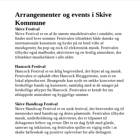
Jeg er 27 og bor 
makker mænd som 
med min kæreste 
kvinder, der vil med 
og vores to skønne 
ud og sejle. Jeg er 
Arrangementer og events i Skive 
hunde og tossede 
41 år, bor i Glyngøre 
Kommune
kat 🐶🐶🐱

sammen med min 
Jeg søger alt fra 
forlovede og 
Skive Festival
nogen der har lyst 
sammenbragte 
Skive Festival er en af de største musikfestivaler i området, som 
til at gå ture med 
børn. Båden ligger 
finder sted hver sommer. Festivalen tiltrækker både danske og 
hundene, tage ud 
naturligvis i 
internationale kunstnere og byder på en bred vifte af 
og få kaffe, og 
Glyngøre ;-)
musikgenrer, fra pop og rock til elektronisk musik. Festivalen 
kage (vigtigt med 
tilbyder også madboder, aktiviteter og en festlig atmosfære, der 
kage-delen!), en 
tiltrækker musikelskere i alle aldre.

god snak over et 
glas vin, drikke en 
Hancock Festival
øl over et spil pool 
Hancock Festival er en årlig begivenhed, der fejrer øl og musik. 
eller brætspil, til par 
Festivalen er opkaldt efter Hancock Bryggerierne, som er en 
middag, 
lokal ølproducent. Besøgende kan nyde en række koncerter med 
fællesskaber, 
forskellige bands og kunstnere, samtidig med at de smager på 
madklubber og 
forskellige øltyper fra Hancock. Festivalen er kendt for sin 
hvad der ellers 
afslappede atmosfære og hyggelige rammer.

måtte friste af sjove 
og hyggelige 
Skive Handicap Festival
aktiviteter. 

Skive Handicap Festival er en unik festival, der henvender sig til 
Hvis jeg selv skal 
mennesker med handicap og deres pårørende. Festivalen tilbyder 
sige det, så er jeg 
musik, underholdning og aktiviteter, der er tilpasset til 
meget udadvendt 
deltagernes behov og evner. Det er en dag fyldt med glæde, 
og easy going (og 
samvær og inklusion, og festivalen spiller en vigtig rolle i at 
hvis min kæreste 
skabe fællesskab og positive oplevelser for alle deltagere.

skulle sige noget 
om mig, var det 