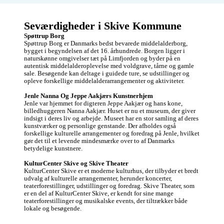
Seværdigheder i Skive Kommune
Spøttrup Borg
Spøttrup Borg er Danmarks bedst bevarede middelalderborg, 
bygget i begyndelsen af det 16. århundrede. Borgen ligger i 
naturskønne omgivelser tæt på Limfjorden og byder på en 
autentisk middelalderoplevelse med voldgrave, tårne og gamle 
sale. Besøgende kan deltage i guidede ture, se udstillinger og 
opleve forskellige middelalderarrangementer og aktiviteter.

Jenle Nanna Og Jeppe Aakjærs Kunstnerhjem
Jenle var hjemmet for digteren Jeppe Aakjær og hans kone, 
billedhuggeren Nanna Aakjær. Huset er nu et museum, der giver 
indsigt i deres liv og arbejde. Museet har en stor samling af deres 
kunstværker og personlige genstande. Der afholdes også 
forskellige kulturelle arrangementer og foredrag på Jenle, hvilket 
gør det til et levende mindesmærke over to af Danmarks 
betydelige kunstnere.

KulturCenter Skive og Skive Theater
KulturCenter Skive er et moderne kulturhus, der tilbyder et bredt 
udvalg af kulturelle arrangementer, herunder koncerter, 
teaterforestillinger, udstillinger og foredrag. Skive Theater, som 
er en del af KulturCenter Skive, er kendt for sine mange 
teaterforestillinger og musikalske events, der tiltrækker både 
lokale og besøgende.