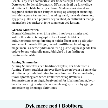
Beach Party er en sommerfest, der finder sted på Grenaa Strand. 
Dette event byder på livemusik, DJ's, strandspil og forskellige 
aktiviteter for både børn og voksne. Med en smuk strand som 
baggrund skaber Beach Party en festlig og afslappet stemning, 
hvor deltagerne kan nyde sol, sand og vand, mens de danser og 
hygger sig. Det er en populær begivenhed, der tiltrækker mange 
mennesker, der ønsker at fejre sommeren ved kysten.

Grenaa Kulturaften
Grenaa Kulturaften er en årlig aften, hvor byen vrimler med 
kulturelle aktiviteter og oplevelser. Lokale butikker, 
kulturinstitutioner og foreninger holder åbent sent og tilbyder 
koncerter, kunstudstillinger, teaterforestillinger, foredrag og 
meget mere. Gaderne fyldes med liv og glæde, og besøgende kan 
opleve byens kulturelle mangfoldighed på en festlig og 
inspirerende måde.

Auning Sommerfest
Auning Sommerfest er en traditionel byfest, der finder sted i 
Auning. Festen strækker sig over flere dage og byder på en række 
aktiviteter og underholdning for hele familien. Der er markeder, 
tivoli, sportsbegivenheder, konkurrencer og livemusik. 
Sommerfesten er en vigtig begivenhed for lokalsamfundet, hvor 
både beboere og besøgende kan samles og nyde den hyggelige 
atmosfære og de mange aktiviteter.
Dyk mere ned i Boblberg