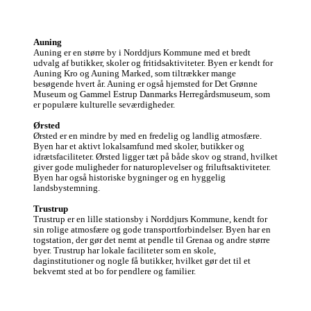
Auning
Auning er en større by i Norddjurs Kommune med et bredt 
udvalg af butikker, skoler og fritidsaktiviteter. Byen er kendt for 
Auning Kro og Auning Marked, som tiltrækker mange 
besøgende hvert år. Auning er også hjemsted for Det Grønne 
Museum og Gammel Estrup Danmarks Herregårdsmuseum, som 
er populære kulturelle seværdigheder.

Ørsted
Ørsted er en mindre by med en fredelig og landlig atmosfære. 
Byen har et aktivt lokalsamfund med skoler, butikker og 
idrætsfaciliteter. Ørsted ligger tæt på både skov og strand, hvilket 
giver gode muligheder for naturoplevelser og friluftsaktiviteter. 
Byen har også historiske bygninger og en hyggelig 
landsbystemning.

Trustrup
Trustrup er en lille stationsby i Norddjurs Kommune, kendt for 
sin rolige atmosfære og gode transportforbindelser. Byen har en 
togstation, der gør det nemt at pendle til Grenaa og andre større 
byer. Trustrup har lokale faciliteter som en skole, 
daginstitutioner og nogle få butikker, hvilket gør det til et 
bekvemt sted at bo for pendlere og familier.