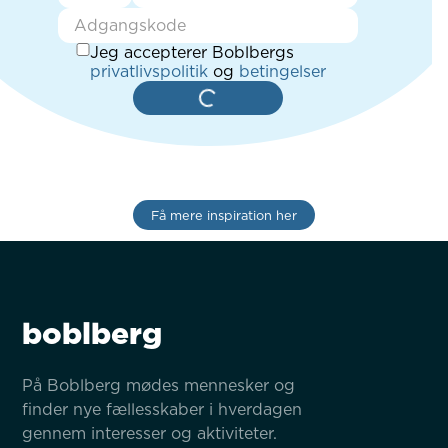
Jeg accepterer Boblbergs
privatlivspolitik
og
betingelser
Få mere inspiration her
boblberg
På Boblberg mødes mennesker og 
finder nye fællesskaber i hverdagen 
gennem interesser og aktiviteter.