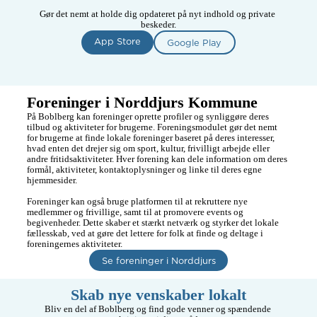
Gør det nemt at holde dig opdateret på nyt indhold og private 
beskeder.
App Store
Google Play
Foreninger i Norddjurs Kommune
På Boblberg kan foreninger oprette profiler og synliggøre deres 
tilbud og aktiviteter for brugerne. Foreningsmodulet gør det nemt 
for brugerne at finde lokale foreninger baseret på deres interesser, 
hvad enten det drejer sig om sport, kultur, frivilligt arbejde eller 
andre fritidsaktiviteter. Hver forening kan dele information om deres 
formål, aktiviteter, kontaktoplysninger og linke til deres egne 
hjemmesider.

Foreninger kan også bruge platformen til at rekruttere nye 
medlemmer og frivillige, samt til at promovere events og 
begivenheder. Dette skaber et stærkt netværk og styrker det lokale 
fællesskab, ved at gøre det lettere for folk at finde og deltage i 
foreningernes aktiviteter.
Se foreninger i Norddjurs
Skab nye venskaber lokalt
Bliv en del af Boblberg og find gode venner og spændende 