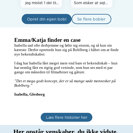
jeg mistet 1 del til 
Som elsker at sejle i 
sygdom..Og svært 
kano. Jeg har selv 
at finde nye i vores 
en dejlig god kano. 
alder..Elsker gå ture 
Jeg mangler bare 
Opret din egen bobl
Se flere bobler
m min hund/Køre 
nogen at sejle 
ture til natur 
sammen med. Er 
steder/cafe/musik  
der nogen her inde i 
og bare hygge  v 
vort forum som har 
grillen m 1 glas rose
lyst at komme med 
Emma/Katja finder en case
🍷..
ud at sejle sammen 
Isabella sad ofte derhjemme og følte sig ensom, og så kun sin 
med mig? Jeg 
kæreste. Derfor oprettede hun sig på Boblberg i håbet om at finde 
håber at høre fra 
nye bekendtskaber. 

nogen.  Kh Lasse 
I dag har Isabella fået meget mere end bare et bekendtskab – hun 
har nemlig fået en rigtig god veninde, som hun ses med et par 
gange om måneden til filmaftener og gåture.  

”Det et mega godt koncept, der er så mange søde mennesker på 
Boblberg.”
Isabella, Glesborg
Læs flere historier her
Her opstår venskaber, du ikke vidste, 