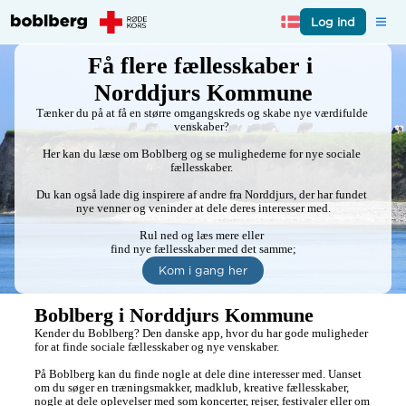
Log ind
Få flere fællesskaber i 
Norddjurs Kommune
Tænker du på at få en større omgangskreds og skabe nye værdifulde 
venskaber? 

Her kan du læse om Boblberg og se mulighederne for nye sociale 
fællesskaber. 

Du kan også lade dig inspirere af andre fra Norddjurs, der har fundet 
nye venner og veninder at dele deres interesser med.

Rul ned og læs mere eller 

find nye fællesskaber med det samme;
Kom i gang her
Boblberg i Norddjurs Kommune
Kender du Boblberg? Den danske app, hvor du har gode muligheder 
for at finde sociale fællesskaber og nye venskaber.

På Boblberg kan du finde nogle at dele dine interesser med. Uanset 
om du søger en træningsmakker, madklub, kreative fællesskaber, 
nogle at dele oplevelser med som koncerter, rejser, festivaler eller om 