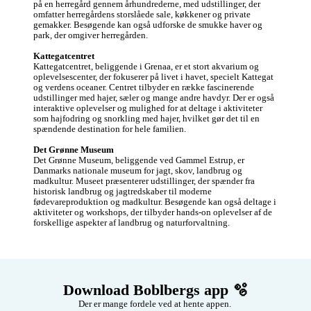
på en herregård gennem århundrederne, med udstillinger, der 
omfatter herregårdens storslåede sale, køkkener og private 
gemakker. Besøgende kan også udforske de smukke haver og 
park, der omgiver herregården.

Kattegatcentret
Kattegatcentret, beliggende i Grenaa, er et stort akvarium og 
oplevelsescenter, der fokuserer på livet i havet, specielt Kattegat 
og verdens oceaner. Centret tilbyder en række fascinerende 
udstillinger med hajer, sæler og mange andre havdyr. Der er også 
interaktive oplevelser og mulighed for at deltage i aktiviteter 
som hajfodring og snorkling med hajer, hvilket gør det til en 
spændende destination for hele familien.

Det Grønne Museum
Det Grønne Museum, beliggende ved Gammel Estrup, er 
Danmarks nationale museum for jagt, skov, landbrug og 
madkultur. Museet præsenterer udstillinger, der spænder fra 
historisk landbrug og jagtredskaber til moderne 
fødevareproduktion og madkultur. Besøgende kan også deltage i 
aktiviteter og workshops, der tilbyder hands-on oplevelser af de 
forskellige aspekter af landbrug og naturforvaltning.
Download Boblbergs app 🫧
Der er mange fordele ved at hente appen. 
