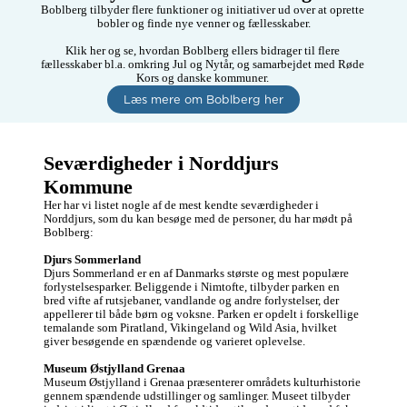
Boblberg tilbyder flere funktioner og initiativer ud over at oprette 
bobler og finde nye venner og fællesskaber.

Klik her og se, hvordan Boblberg ellers bidrager til flere 
fællesskaber bl.a. omkring Jul og Nytår, og samarbejdet med Røde 
Kors og danske kommuner. 
Læs mere om Boblberg her
Seværdigheder i Norddjurs 
Kommune
Her har vi listet nogle af de mest kendte seværdigheder i 
Norddjurs, som du kan besøge med de personer, du har mødt på 
Boblberg:

Djurs Sommerland
Djurs Sommerland er en af Danmarks største og mest populære 
forlystelsesparker. Beliggende i Nimtofte, tilbyder parken en 
bred vifte af rutsjebaner, vandlande og andre forlystelser, der 
appellerer til både børn og voksne. Parken er opdelt i forskellige 
temalande som Piratland, Vikingeland og Wild Asia, hvilket 
giver besøgende en spændende og varieret oplevelse.

Museum Østjylland Grenaa
Museum Østjylland i Grenaa præsenterer områdets kulturhistorie 
gennem spændende udstillinger og samlinger. Museet tilbyder 