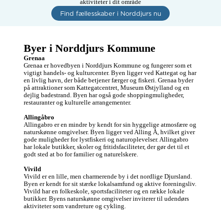
aktiviteter i dit område
Find fællesskaber i Norddjurs nu
Byer i Norddjurs Kommune
Grenaa
Grenaa er hovedbyen i Norddjurs Kommune og fungerer som et 
vigtigt handels- og kulturcenter. Byen ligger ved Kattegat og har 
en livlig havn, der både betjener færger og fiskeri. Grenaa byder 
på attraktioner som Kattegatcentret, Museum Østjylland og en 
dejlig badestrand. Byen har også gode shoppingmuligheder, 
restauranter og kulturelle arrangementer.

Allingåbro
Allingabro er en mindre by kendt for sin hyggelige atmosfære og 
naturskønne omgivelser. Byen ligger ved Alling Å, hvilket giver 
gode muligheder for lystfiskeri og naturoplevelser. Allingabro 
har lokale butikker, skoler og fritidsfaciliteter, der gør det til et 
godt sted at bo for familier og naturelskere.

Vivild
Vivild er en lille, men charmerende by i det nordlige Djursland. 
Byen er kendt for sit stærke lokalsamfund og aktive foreningsliv. 
Vivild har en folkeskole, sportsfaciliteter og en række lokale 
butikker. Byens naturskønne omgivelser inviterer til udendørs 
aktiviteter som vandreture og cykling.