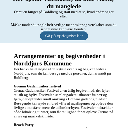
du manglede
Opret en bruger på Boblberg og start med at se, hvad andre søger 
efter. 

Måske møder du nogle helt særlige mennesker og venskaber, som du 
senere ikke kan være foruden. 
Gå på opdagelse her
Arrangementer og begivenheder i 
Norddjurs Kommune
Her har vi listet nogle af de største events og begivenheder i 
Norddjurs, som du kan besøge med de personer, du har mødt på 
Boblberg:

Grenaa Gademusiker festival
Grenaa Gademusiker Festival er en årlig begivenhed, der fejrer 
musik og byliv. Festivalen samler gademusikanter fra nær og 
fjern, der optræder rundt omkring i Grenaas gader og pladser. 
Besøgende kan nyde en bred vifte af musikgenrer og opleve den 
livlige atmosfære, mens de udforsker byen. Festivalen tiltrækker 
både lokale og turister, som får mulighed for at opleve Grenaa på 
en ny og musikalsk måde.

Beach Party