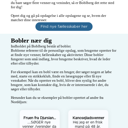
du bare søger flere venner og veninder, så er Boblberg det rette sted 
for dig! 

Opret dig og gå på opdagelse i alle opslagene og se, hvem der 
matcher dine interesser.
Find nye fællesskaber her
Bobler nær dig
Indholdet på Boblberg består af bobler.

Boblerne refererer til de personlige opslag, som brugerne opretter for 
at finde nye venner, fællesskaber og aktiviteter. Disse bobler 
fungerer som små indlæg, hvor brugerne beskriver, hvad de leder 
efter eller tilbyder.

For eksempel kan en bobl være en bruger, der søger nogen at løbe 
med, starte en strikkeklub, finde en læsegruppe eller få nye 
venskaber. Når du opretter en bobl, bliver den synlig for andre 
brugere, som kan kontakte dig, hvis de er interesserede i det, du 
søger eller tilbyder.

Herunder kan du se eksempler på bobler oprettet af andre fra 
Norddjurs:
Fruen fra Djursland
Kanosejladsvenner
....SØGER nye 
66 år
Hej jeg er en frisk 
venner /veninder da 
mand på 48 år. 