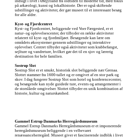
indsigt i livet i Østjylland fra oldtiden til moderne tid, med fokus 
på arkæologi, kunst og lokalhistorie. Der er også skiftende 
udstillinger og aktiviteter, der gør museet til et interessant besøg 
for alle aldre.

Kyst- og Fjordcentret
Kyst- og Fjordcentret, beliggende ved Voer Færgested, er et 
natur- og oplevelsescenter, der tilbyder en række aktiviteter 
relateret til kyst- og fjordmiljøet. Besøgende kan lære om 
områdets økosystemer gennem udstillinger og interaktive 
oplevelser. Centret tilbyder også aktiviteter som krabbefangst, 
sejlture og vandreture, hvilket gør det til en sjov og lærerig 
destination for hele familien.

Sostrup Slot
Sostrup Slot er et smukt, historisk slot beliggende nær Grenaa. 
Slottet stammer fra 1600-tallet og er omgivet af en stor park og 
skov. I dag fungerer Sostrup Slot som hotel og konferencecenter, 
og besøgende kan nyde guidede ture, events og arrangementer i 
de storslåede omgivelser. Slottet tilbyder en unik kombination af 
historie, kultur og naturskønhed.
Gammel Estrup Danmarks Herregårdsmuseum
Gammel Estrup Danmarks Herregårdsmuseum er et imponerende 
herregårdsmuseum beliggende i en velbevaret 
renæssanceherregård. Museet giver et fascinerende indblik i livet 