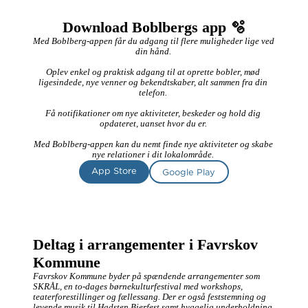
Download Boblbergs app 🫧
Med Boblberg-appen får du adgang til flere muligheder lige ved 
din hånd. 

Oplev enkel og praktisk adgang til at oprette bobler, mød 
ligesindede, nye venner og bekendtskaber, alt sammen fra din 
telefon. 

Få notifikationer om nye aktiviteter, beskeder og hold dig 
opdateret, uanset hvor du er. 

Med Boblberg-appen kan du nemt finde nye aktiviteter og skabe 
nye relationer i dit lokalområde. 
App Store
Google Play
Deltag i arrangementer i Favrskov 
Kommune
Favrskov Kommune byder på spændende arrangementer som 
SKRÅL, en to-dages børnekulturfestival med workshops, 
teaterforestillinger og fællessang. Der er også feststemning og 
levende musik til Hadsten Bierfest samt hyggelig underholdning 