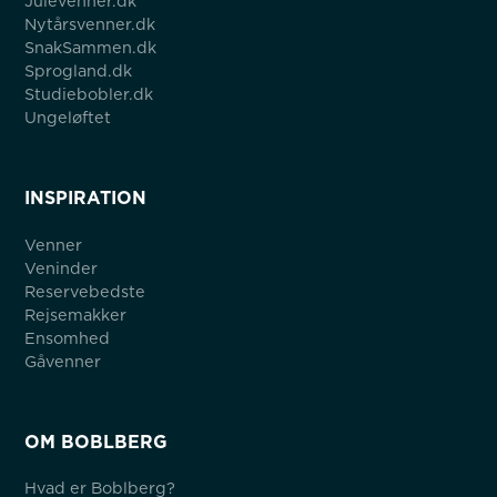
Julevenner.dk
Nytårsvenner.dk
SnakSammen.dk
Sprogland.dk
Studiebobler.dk
Ungeløftet
INSPIRATION
Venner
Veninder
Reservebedste
Rejsemakker
Ensomhed
Gåvenner
OM BOBLBERG
Hvad er Boblberg?