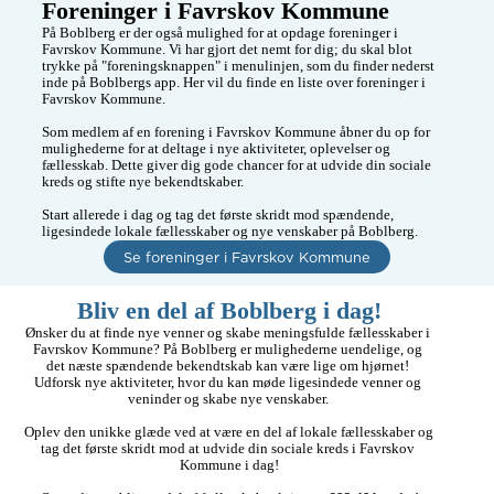
Foreninger i Favrskov Kommune
På Boblberg er der også mulighed for at opdage foreninger i 
Favrskov Kommune. Vi har gjort det nemt for dig; du skal blot 
trykke på "foreningsknappen" i menulinjen, som du finder nederst 
inde på Boblbergs app. Her vil du finde en liste over foreninger i 
Favrskov Kommune.

Som medlem af en forening i Favrskov Kommune åbner du op for 
mulighederne for at deltage i nye aktiviteter, oplevelser og 
fællesskab. Dette giver dig gode chancer for at udvide din sociale 
kreds og stifte nye bekendtskaber.

Start allerede i dag og tag det første skridt mod spændende, 
ligesindede lokale fællesskaber og nye venskaber på Boblberg. 
Se foreninger i Favrskov Kommune
Bliv en del af Boblberg i dag!
Ønsker du at finde nye venner og skabe meningsfulde fællesskaber i 
Favrskov Kommune? På Boblberg er mulighederne uendelige, og 
det næste spændende bekendtskab kan være lige om hjørnet! 
Udforsk nye aktiviteter, hvor du kan møde ligesindede venner og 
veninder og skabe nye venskaber. 

Oplev den unikke glæde ved at være en del af lokale fællesskaber og 
tag det første skridt mod at udvide din sociale kreds i Favrskov 
Kommune i dag!
