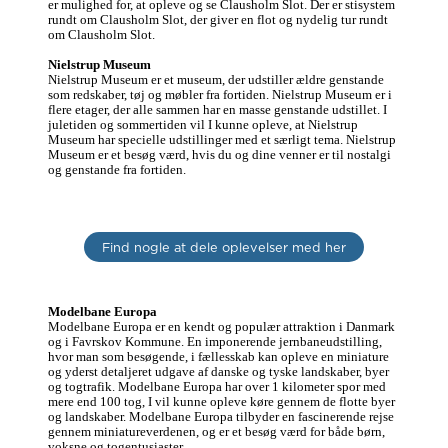
er mulighed for, at opleve og se Clausholm Slot. Der er stisystem 
rundt om Clausholm Slot, der giver en flot og nydelig tur rundt 
om Clausholm Slot.

Nielstrup Museum
Nielstrup Museum er et museum, der udstiller ældre genstande 
som redskaber, tøj og møbler fra fortiden. Nielstrup Museum er i 
flere etager, der alle sammen har en masse genstande udstillet. I 
juletiden og sommertiden vil I kunne opleve, at Nielstrup 
Museum har specielle udstillinger med et særligt tema. Nielstrup 
Museum er et besøg værd, hvis du og dine venner er til nostalgi 
og genstande fra fortiden. 
Find nogle at dele oplevelser med her
Modelbane Europa
Modelbane Europa er en kendt og populær attraktion i Danmark 
og i Favrskov Kommune. En imponerende jernbaneudstilling, 
hvor man som besøgende, i fællesskab kan opleve en miniature 
og yderst detaljeret udgave af danske og tyske landskaber, byer 
og togtrafik. Modelbane Europa har over 1 kilometer spor med 
mere end 100 tog, I vil kunne opleve køre gennem de flotte byer 
og landskaber. Modelbane Europa tilbyder en fascinerende rejse 
gennem miniatureverdenen, og er et besøg værd for både børn, 
voksne og togentusiaster.
