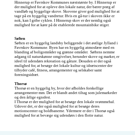
Hinnerup er Favrskov Kommunes næststørste by. I Hinnerup er 
der mulighed for at opleve den lokale natur, der bærer præg af 
vandløb og hyggelige skove. Skovene giver god mulighed for at 
tage på en hyggelig vandretur. Hvis en gå-tur i skoven ikke er 
nok, kan I gribe cyklen. I Hinnerup skov er der nemlig også 
mulighed for at køre på de etablerede mountainbike stiger. 

Søften
Søften er en hyggelig landsby beliggende i det østlige Jylland i 
Favrskov Kommune. Byen har en hyggelig atmosfære med en 
blanding af boligområder og grønne områder.  Søftens nemme 
adgang til naturskønne omgivelser, herunder skove og marker, er 
ideel til udendørs rekreation og gåture. Desuden er der også 
mulighed for, at besøge det lokale kultur og idrætscenter der 
tilbyder café, fitness, arrangementer og selskaber samt 
foreningsidræt. 

Thorsø
Thorsø er en hyggelig by, hvor der afholdes forskellige 
arrangementer mm. Det er blandt andet tiltag som julemarkeder 
og den årlige egnsfest. 

I Thorsø er der mulighed for at besøge den lokale svømmehal. 
Udover det, er der også mulighed for at besøge deres 
motionscenter og boldbanerne. Ydermere er der i Thorsø også 
mulighed for at bevæge sig udendørs i den flotte natur. 