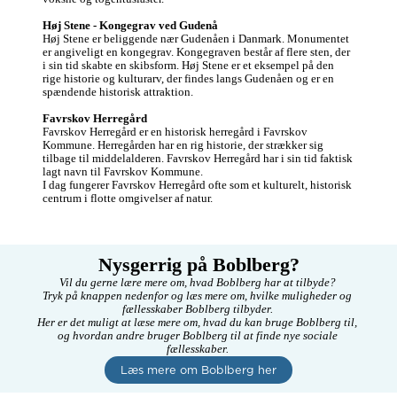
Høj Stene - Kongegrav ved Gudenå
Høj Stene er beliggende nær Gudenåen i Danmark. Monumentet 
er angiveligt en kongegrav. Kongegraven består af flere sten, der 
i sin tid skabte en skibsform. Høj Stene er et eksempel på den 
rige historie og kulturarv, der findes langs Gudenåen og er en 
spændende historisk attraktion. 

Favrskov Herregård
Favrskov Herregård er en historisk herregård i Favrskov 
Kommune. Herregården har en rig historie, der strækker sig 
tilbage til middelalderen. Favrskov Herregård har i sin tid faktisk 
lagt navn til Favrskov Kommune.

I dag fungerer Favrskov Herregård ofte som et kulturelt, historisk 
centrum i flotte omgivelser af natur. 
Nysgerrig på Boblberg?
Vil du gerne lære mere om, hvad Boblberg har at tilbyde? 

Tryk på knappen nedenfor og læs mere om, hvilke muligheder og 
fællesskaber Boblberg tilbyder. 

Her er det muligt at læse mere om, hvad du kan bruge Boblberg til, 
og hvordan andre bruger Boblberg til at finde nye sociale 
fællesskaber. 
Læs mere om Boblberg her