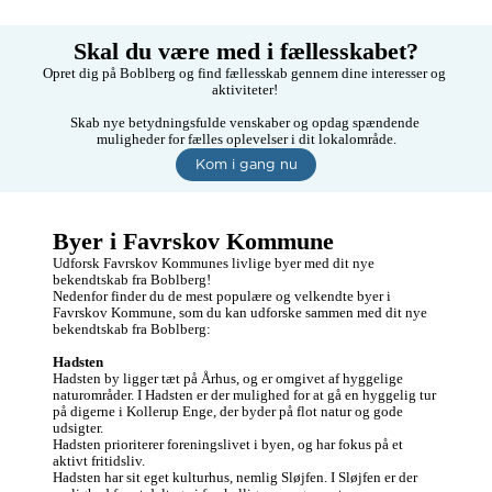
Skal du være med i fællesskabet?
Opret dig på Boblberg og find fællesskab gennem dine interesser og 
aktiviteter! 

Skab nye betydningsfulde venskaber og opdag spændende 
muligheder for fælles oplevelser i dit lokalområde.
Kom i gang nu
Byer i Favrskov Kommune
Udforsk Favrskov Kommunes livlige byer med dit nye 
bekendtskab fra Boblberg! 

Nedenfor finder du de mest populære og velkendte byer i 
Favrskov Kommune, som du kan udforske sammen med dit nye 
bekendtskab fra Boblberg:

Hadsten
Hadsten by ligger tæt på Århus, og er omgivet af hyggelige 
naturområder. I Hadsten er der mulighed for at gå en hyggelig tur 
på digerne i Kollerup Enge, der byder på flot natur og gode 
udsigter. 

Hadsten prioriterer foreningslivet i byen, og har fokus på et 
aktivt fritidsliv. 

Hadsten har sit eget kulturhus, nemlig Sløjfen. I Sløjfen er der 