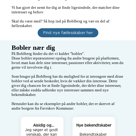
Vi har gjort det nemt for dig at finde ligesindede, der matcher dine 
interesser og behov. 

Skal du være med? Så hop ind på Boblberg og vær en del af 
fællesskabet. 
Find nye fællesskaber her
Bobler nær dig
På Boblberg finder du det vi kalder "bobler". 

Disse bobler repræsenterer opslag fra andre brugere på platformen, 
hvori man kan dele sine interesser, passioner eller aktiviteter, som du 
gerne vil involvere dig i. 

Som bruger på Boblberg har du mulighed for at interagere med disse 
bobler ved at sende beskeder, hvis de vækker din interesse. Dette 
giver dig chancen for at finde ligesindede, der deler dine interesser, 
eller måske endda udforske nye interesser sammen med nye 
bekendtskaber.

Herunder kan du se eksempler på andre bobler, der er skrevet af 
andre borgere fra Favrskov Kommune:
Alsidig og
Nye bekendtskaber
Jeg søger et godt 
humørfyldt
venskab, der kan 
Bekendtskaber 