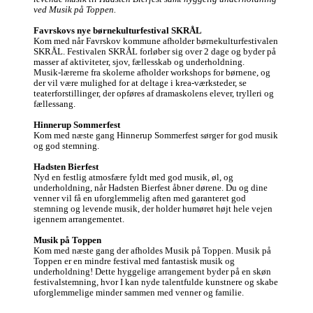
ved Musik på Toppen.
Favrskovs nye børnekulturfestival SKRÅL
Kom med når Favrskov kommune afholder børnekulturfestivalen 
SKRÅL. Festivalen SKRÅL forløber sig over 2 dage og byder på 
masser af aktiviteter, sjov, fællesskab og underholdning. 

Musik-lærerne fra skolerne afholder workshops for børnene, og 
der vil være mulighed for at deltage i krea-værksteder, se 
teaterforstillinger, der opføres af dramaskolens elever, trylleri og 
fællessang.   

Hinnerup Sommerfest
Kom med næste gang Hinnerup Sommerfest sørger for god musik 
og god stemning. 

Hadsten Bierfest
Nyd en festlig atmosfære fyldt med god musik, øl, og 
underholdning, når Hadsten Bierfest åbner dørene. Du og dine 
venner vil få en uforglemmelig aften med garanteret god 
stemning og levende musik, der holder humøret højt hele vejen 
igennem arrangementet.

Musik på Toppen
Kom med næste gang der afholdes Musik på Toppen. Musik på 
Toppen er en mindre festival med fantastisk musik og 
underholdning! Dette hyggelige arrangement byder på en skøn 
festivalstemning, hvor I kan nyde talentfulde kunstnere og skabe 
uforglemmelige minder sammen med venner og familie.