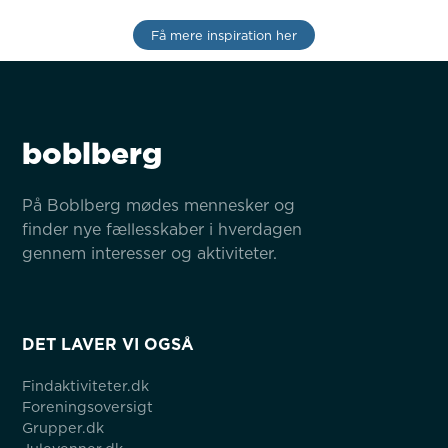
Få mere inspiration her
boblberg
På Boblberg mødes mennesker og 
finder nye fællesskaber i hverdagen 
gennem interesser og aktiviteter.
DET LAVER VI OGSÅ
Findaktiviteter.dk
Foreningsoversigt
Grupper.dk