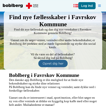
Log ind
Find nye fællesskaber i Favrskov 
Kommune
Find dit nye fællesskab og dan dig nye venskaber i Favrskov 
Kommune gennem Boblberg! 

Uanset om du søger venner, veninder eller andre bekendtskaber, er 
Boblberg det perfekte sted at møde ligesindede og styrke din social 
kreds. 

Vil du være en del af fællesskabet? 

Så skynd dig ind på Boblberg!
Opret dig her
Boblberg i Favrskov Kommune
Den danske app Boblberg er din mulighed for at finde nye 
bekendtskaber og styrke dine relationer. 

På Boblberg kan du finde nye venner og veninder, samt dykke ned i 
forskellige fællesskaber. 

Uanset om du er interesseret i mad, sport/motion, eller blot søger en 
ny ven eller veninde at drikke en hyggelig kop kaffe med eller noget 
helt andet. Mulighederne er mange! 
