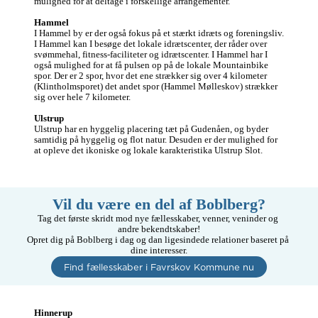
mulighed for at deltage i forskellige arrangementer. 

Hammel
I Hammel by er der også fokus på et stærkt idræts og foreningsliv. 
I Hammel kan I besøge det lokale idrætscenter, der råder over 
svømmehal, fitness-faciliteter og idrætscenter. I Hammel har I 
også mulighed for at få pulsen op på de lokale Mountainbike 
spor. Der er 2 spor, hvor det ene strækker sig over 4 kilometer 
(Klintholmsporet) det andet spor (Hammel Mølleskov) strækker 
sig over hele 7 kilometer.  

Ulstrup
Ulstrup har en hyggelig placering tæt på Gudenåen, og byder 
samtidig på hyggelig og flot natur. Desuden er der mulighed for 
at opleve det ikoniske og lokale karakteristika Ulstrup Slot.
Vil du være en del af Boblberg?
Tag det første skridt mod nye fællesskaber, venner, veninder og 
andre bekendtskaber!

Opret dig på Boblberg i dag og dan ligesindede relationer baseret på 
dine interesser.
Find fællesskaber i Favrskov Kommune nu
Hinnerup