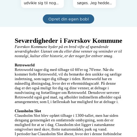
udvikle sig til noget 
søges. Jeg hedder 
mere. Interesserer 
Emanuel, er 36 (2 
mig for rytmisk 
børn) og bor i 
musik, spiller guitar, 
Hinnerup. Til tider 
Opret din egen bobl
café, golf og rejser.

kan jeg føle ensom 
Jeg nyder livet i 
og derfor har 
naturen  i egen villa 
behov for at udvide 
med dejlig have 
min omgangskreds 
Seværdigheder i Favrskov Kommune
samt i mit 
med flere gode 
sommerhus 

venner. Jeg 
Favrskov Kommune byder på en bred vifte af spændende 
Jeg er 68 år.

kommer fra 
seværdigheder. Uanset om du eller dine venner og veninder er til 
Bedste hilsner 

Grækenland og har 
nostalgi, kultur eller historie, er der noget for enhver smag.
boet her i snart 15 
år, arbejder som IT 
Retroworld
chef i Aarhus. Jeg 
Retroworld tager dig med tilbage til 60'er og 70'erne. Når du 
er ellers meget nem 
kommer forbi Retroworld, vil du bemærke den unikke og særlige 
til at snakke med 
indretning, som tager dig tilbage i tiden. Retroworld har en 
om alt (nemme og 
månedlig åbningsdag, hvor der er eftermiddagscafé. På denne 
"dybere emner") 
dag er det også muligt for dig og dine venner, at deltage i 
kan lige at være 
rundvisning og fortællinger om Retroworld. Derudover serverer 
aktiv 
Retroworld også god mad, og afholder indimellem afholder også 
(løb,cykling,fodbold).
arrangementer, som I, i fællesskab har mulighed for at deltage i. 

 Så mangler du en 
til at snakke med, 
Clausholm Slot
gå gåture, biffen, 
Clausholm Slot blev opført tilbage i 1300-tallet, men har siden 
film eller en løbetur, 
dengang gennemgået en omfattende ombygning, som der er 
må du meget gerne 
mulighed for at se i dag. Clausholm slot ligger i naturskønne 
skrive. 
omgivelser med skov, flotte naturområder, park og vand.   

I perioder har Clausholm Slot åbent, hvor der i denne forbindelse 