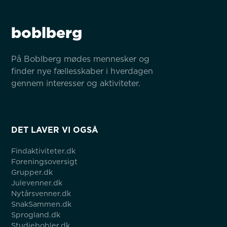
boblberg
På Boblberg mødes mennesker og 
finder nye fællesskaber i hverdagen 
gennem interesser og aktiviteter.
DET LAVER VI OGSÅ
Findaktiviteter.dk
Foreningsoversigt
Grupper.dk
Julevenner.dk
Nytårsvenner.dk
SnakSammen.dk
Sprogland.dk
Studiebobler.dk