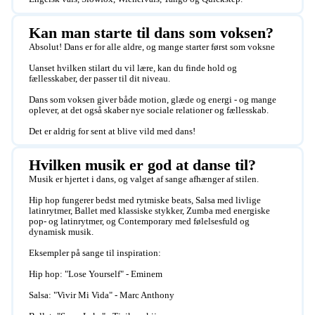
Kan man starte til dans som voksen?
Absolut! Dans er for alle aldre, og mange starter først som voksne

Uanset hvilken stilart du vil lære, kan du finde hold og 
fællesskaber, der passer til dit niveau.

Dans som voksen giver både motion, glæde og energi - og mange 
oplever, at det også skaber nye sociale relationer og fællesskab.

Det er aldrig for sent at blive vild med dans!
Hvilken musik er god at danse til?
Musik er hjertet i dans, og valget af sange afhænger af stilen. 

Hip hop fungerer bedst med rytmiske beats, Salsa med livlige 
latinrytmer, Ballet med klassiske stykker, Zumba med energiske 
pop- og latinrytmer, og Contemporary med følelsesfuld og 
dynamisk musik.

Eksempler på sange til inspiration:

Hip hop: "Lose Yourself" - Eminem

Salsa: "Vivir Mi Vida" - Marc Anthony
