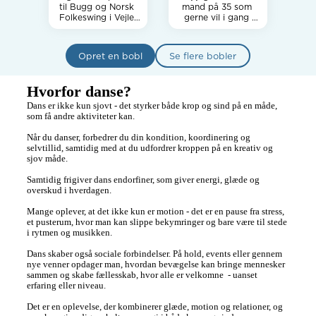
til Bugg og Norsk 
mand på 35 som 
Folkeswing i Vejle 
gerne vil i gang 
og omegn  

med at danse Salsa 
jeg mangler bare en 
Hej Jeg leder efter 
dansepartner er det 
Opret en bobl
Se flere bobler
en dansepartner 
dig?💃 Så find mig 
der deler min 
på Boblberg 🔵
interesse for Bugg 
Hvorfor danse?
og Norsk 
Folkeswing  

Dans er ikke kun sjovt - det styrker både krop og sind på en måde, 
som få andre aktiviteter kan.

Om dig  

Du elsker at danse 
Når du danser, forbedrer du din kondition, koordinering og 
og vil gerne øve 
selvtillid, samtidig med at du udfordrer kroppen på en kreativ og 
regelmæssigt  

sjov måde.

Du kan være 
nybegynder eller 
Samtidig frigiver dans endorfiner, som giver energi, glæde og 
erfaren det 
overskud i hverdagen. 

vigtigste er 
danseglæden  

Mange oplever, at det ikke kun er motion - det er en pause fra stress, 
Du bor i Vejle eller 
et pusterum, hvor man kan slippe bekymringer og bare være til stede 
omegn og har 
i rytmen og musikken. 

mulighed for at 
mødes til træning 
Dans skaber også sociale forbindelser. På hold, events eller gennem 
og evt sociale 
nye venner opdager man, hvordan bevægelse kan bringe mennesker 
dansearrangementer
sammen og skabe fællesskab, hvor alle er velkomne  - uanset 
erfaring eller niveau.

Om mig  

Det er en oplevelse, der kombinerer glæde, motion og relationer, og 
Jeg brænder for 