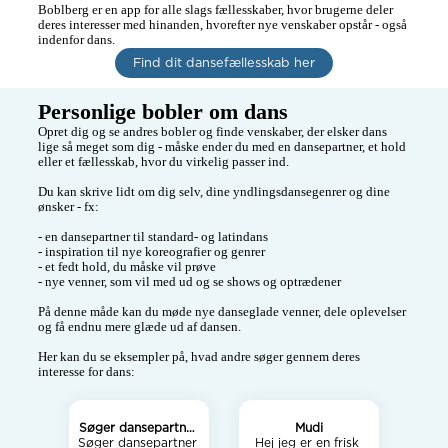
Boblberg er en app for alle slags fællesskaber, hvor brugerne deler 
deres interesser med hinanden, hvorefter nye venskaber opstår - også 
indenfor dans. 
Find dit dansefællesskab her
Personlige bobler om dans
Opret dig og se andres bobler og finde venskaber, der elsker dans 
lige så meget som dig - måske ender du med en dansepartner, et hold 
eller et fællesskab, hvor du virkelig passer ind.

Du kan skrive lidt om dig selv, dine yndlingsdansegenrer og dine 
ønsker - fx:

- en dansepartner til standard- og latindans

- inspiration til nye koreografier og genrer

- et fedt hold, du måske vil prøve

- nye venner, som vil med ud og se shows og optrædener

På denne måde kan du møde nye danseglade venner, dele oplevelser 
og få endnu mere glæde ud af dansen.

Her kan du se eksempler på, hvad andre søger gennem deres 
interesse for dans:
Søger dansepartner
Mudi
Søger dansepartner 
i bugg og swing
Hej jeg er en frisk 