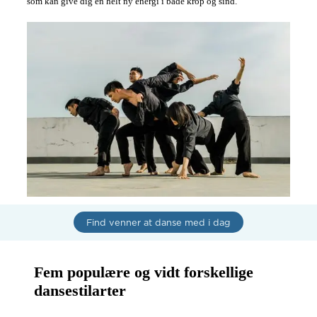
som kan give dig en helt ny energi i både krop og sind. 
dans og ønsker en 
fast partner til at 
udvikle teknik og 
stil  

Jeg er åben for 
både træning 
kurser og 
socialdans  

Hvis du er 
interesseret så send 
mig en besked så 
finder vi ud af det 
sammen  

Glæder mig til at 
høre fra dig
Find venner at danse med i dag
Fem populære og vidt forskellige 
dansestilarter
