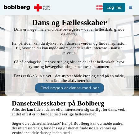
Log ind
Dans og Fællesskaber
Dans er meget mere end bare bevægelse – det er fællesskab, glæde 
og energi.

Her på siden kan du dykke ned i dansens verden og finde inspiration 
til, hvordan du kan møde andre, der deler din interesse – uanset 
niveau.

Gå på opdagelse, lær nye trin, og bliv en del af et fællesskab, hvor 
rytme og bevægelse bringer mennesker sammen.

Dans er ikke kun sjovt – det styrker både krop og sind på en måde, 
som få andre aktiviteter kan.
Find nogen at danse med her
Dansefællesskaber på Boblberg
Alle, der kan lide at danse eller interesserer sig særligt for dans, ved, 
at det oftest er forbundet med særlige fællesskaber.

Søger du et dansefællesskab? Her på Boblberg kan du møde andre, 
der interesserer sig for dans og ønsker at finde nogle venner og 
veninder at dele danseglæden med.
