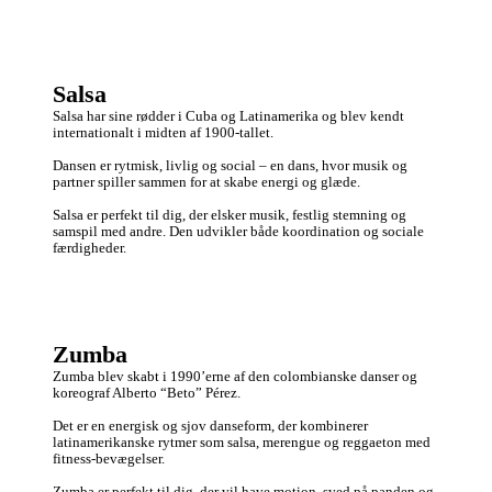
Salsa
Salsa har sine rødder i Cuba og Latinamerika og blev kendt 
internationalt i midten af 1900-tallet. 

Dansen er rytmisk, livlig og social – en dans, hvor musik og 
partner spiller sammen for at skabe energi og glæde. 

Salsa er perfekt til dig, der elsker musik, festlig stemning og 
samspil med andre. Den udvikler både koordination og sociale 
færdigheder.
Zumba
Zumba blev skabt i 1990’erne af den colombianske danser og 
koreograf Alberto “Beto” Pérez. 

Det er en energisk og sjov danseform, der kombinerer 
latinamerikanske rytmer som salsa, merengue og reggaeton med 
fitness-bevægelser.

Zumba er perfekt til dig, der vil have motion, sved på panden og 