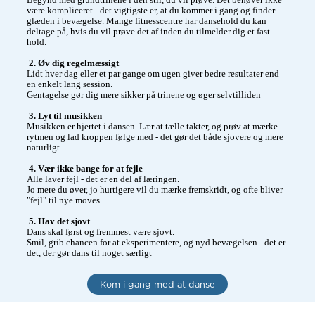
Begynd med grundtrinene i den stil, du vil prøve. Det behøver ikke 
være kompliceret - det vigtigste er, at du kommer i gang og finder 
glæden i bevægelse. Mange fitnesscentre har dansehold du kan 
deltage på, hvis du vil prøve det af inden du tilmelder dig et fast 
hold. 

 2. Øv dig regelmæssigt 
Lidt hver dag eller et par gange om ugen giver bedre resultater end 
en enkelt lang session. 

Gentagelse gør dig mere sikker på trinene og øger selvtilliden

 3. Lyt til musikken 
Musikken er hjertet i dansen. Lær at tælle takter, og prøv at mærke 
rytmen og lad kroppen følge med - det gør det både sjovere og mere 
naturligt.

 4. Vær ikke bange for at fejle 
Alle laver fejl - det er en del af læringen. 

Jo mere du øver, jo hurtigere vil du mærke fremskridt, og ofte bliver 
"fejl" til nye moves.

 5. Hav det sjovt 
Dans skal først og fremmest være sjovt.

Smil, grib chancen for at eksperimentere, og nyd bevægelsen - det er 
det, der gør dans til noget særligt
Kom i gang med at danse