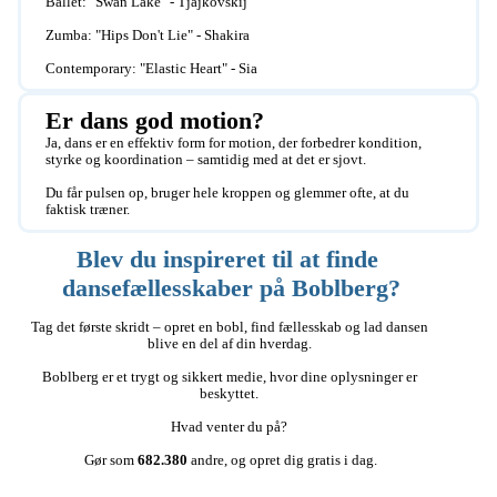
Ballet: "Swan Lake" - Tjajkovskij

Zumba: "Hips Don't Lie" - Shakira 

Contemporary: "Elastic Heart" - Sia
Er dans god motion?
Ja, dans er en effektiv form for motion, der forbedrer kondition, 
styrke og koordination – samtidig med at det er sjovt.

Du får pulsen op, bruger hele kroppen og glemmer ofte, at du 
faktisk træner.
Blev du inspireret til at finde 
dansefællesskaber på Boblberg?
Tag det første skridt – opret en bobl, find fællesskab og lad dansen 
blive en del af din hverdag. 

Boblberg er et trygt og sikkert medie, hvor dine oplysninger er 
beskyttet. 

Hvad venter du på? 

Gør som 
682.380
 andre, og opret dig gratis i dag.