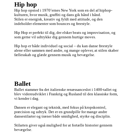
Hip hop
Hip hop opstod i 1970’ernes New York som en del af hiphop-
kulturen, hvor musik, graffiti og dans gik hånd i hånd.

Stilen er energisk, kreativ og fyldt med attitude, og den 
indeholder elementer som bounces og freestyle. 

Hip Hop er perfekt til dig, der elsker beats og improvisation, og 
som gerne vil udtrykke dig gennem hurtige moves.

Hip hop er både individuel og social – du kan danse freestyle 
alene eller sammen med andre, og mange oplever, at stilen skaber 
fællesskab og glæde gennem musik og bevægelse.
Ballet
Ballet stammer fra det italienske renæssanceslot i 1400-tallet og 
blev videreudviklet i Frankrig og Rusland til den klassiske form, 
vi kender i dag. 

Dansen er elegant og teknisk, med fokus på kropskontrol, 
præcision og udtryk. Det er en grundpille for mange andre 
dansestilarter og træner både smidighed, styrke og disciplin. 

Stilarten giver også mulighed for at fortælle historier gennem 
bevægelse.