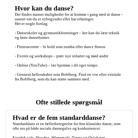
Hvor kan du danse?
Der findes masser muligheder for at komme i gang med at danse - 
uanset om du er nybegynder eller har erfaringer. 

Her er nogle forslag: 

- Danseskoler og gymnastikforeninger – her kan du lære teknik 
og faste danseformer. 

- Fitnesscentre – fx hold som zumba eller dance fitness

- Events og workshops – prøv nye stilarter og mød andre

- Online (YouTube) – lær hjemme i dit eget tempo

- Gennem fællesskaber som Boblberg. Find en ven eller veninde 
fra Boblberg, som du kan starte sammen med. 
Ofte stillede spørgsmål
Hvad er de fem standarddanse?
Standarddans er en fællesbetegnelse for fem klassiske danse, som 
ofte ses på både sociale dansegulve og konkurrencer: 

Engelsk vals, Slowfox, Wienervals, Tango og Quickstep.