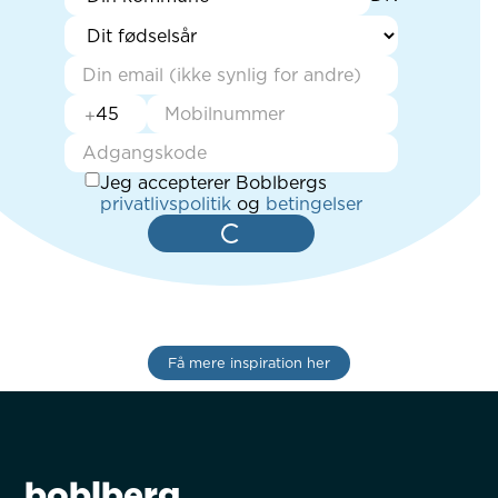
+
Jeg accepterer Boblbergs
privatlivspolitik
og
betingelser
Få mere inspiration her
boblberg