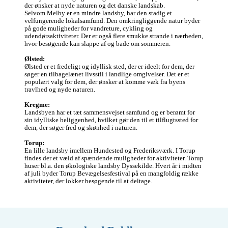
der ønsker at nyde naturen og det danske landskab. 

Selvom Melby er en mindre landsby, har den stadig et 
velfungerende lokalsamfund. Den omkringliggende natur byder 
på gode muligheder for vandreture, cykling og 
udendørsaktiviteter. Der er også flere smukke strande i nærheden, 
hvor besøgende kan slappe af og bade om sommeren.

Ølsted:
Ølsted er et fredeligt og idyllisk sted, der er ideelt for dem, der 
søger en tilbagelænet livsstil i landlige omgivelser. Det er et 
populært valg for dem, der ønsker at komme væk fra byens 
travlhed og nyde naturen.

Kregme:
Landsbyen har et tæt sammensvejset samfund og er berømt for 
sin idylliske beliggenhed, hvilket gør den til et tilflugtssted for 
dem, der søger fred og skønhed i naturen.

Torup:
En lille landsby imellem Hundested og Frederiksværk. I Torup 
findes der et væld af spændende muligheder for aktiviteter. Torup 
huser bl.a. den økologiske landsby Dyssekilde. Hvert år i midten 
af juli byder Torup Bevægelsesfestival på en mangfoldig række 
aktiviteter, der lokker besøgende til at deltage.