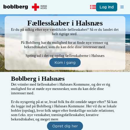
Log ind
Fællesskaber i Halsnæs
Er du på udkig efter nye værdifulde fællesskaber? Så er du landet det 
helt rigtige sted. 

På Boblberg har du mulighed for at finde nye venner og 
bekendtskaber, som du kan dele dine interesser med.

Spring ud i det og opdag fællesskaberne i Halsnæs
Kom i gang
Boblberg i Halsnæs
Det vrimler med fællesskaber i Halsnæs Kommune, og der er rig 
mulighed for at møde nye mennesker, som du kan dele dine 
interesser med.

Er du nysgerrig på at se, hvad folk fra dit område søger efter? Så kan 
du logge ind på Boblberg i Halsnæs Kommune. Her vil du se lokale 
bobler (opslag), hvor folk søger efter forskellige sociale relationer, 
som f.eks. nye venskaber, træningsfællesskaber, kreative 
bekendtskaber, og meget mere.
Opret dig her