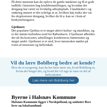
På dette museum kan du opleve de gamle maskiner og få et godt 
indblik i historien bag krudtfremstillingen, og hvordan det 
dengang har været en livsfarlig arbejdsplads. I landskabet i og 
omkring museet er det tydeligt at se, hvilken høj risiko der var 
fro eksplosioner dengang, hvilket du bl.a. kan se i form af 
beskyttelsesgrave. 

Gjethuset:
Det populære Gjethus er et meget aktivt kultur- og musikhus, og 
er det største kulturhus nord for København. I Gjethuset afholdes 
der alt fra koncerter, udstillinger, konferencer, børneteater og 
meget andet. Gjethuset er et sted, hvor mennesker mødes på 
tværs af interesser og fællesskab.
Vil du lære Boblberg bedre at kende? 
Hvis du er nysgerrig, kan du her læse mere om, hvad Boblberg er, 
hvem der bruger det, og hvad det vil sige at være en del af 
fællesskabet:
Læs mere om Boblberg her
Byerne i Halsnæs Kommune
Halsnæs Kommune ligger i Nordsjælland, og omfatter flere 
byer og lokalsamfund: