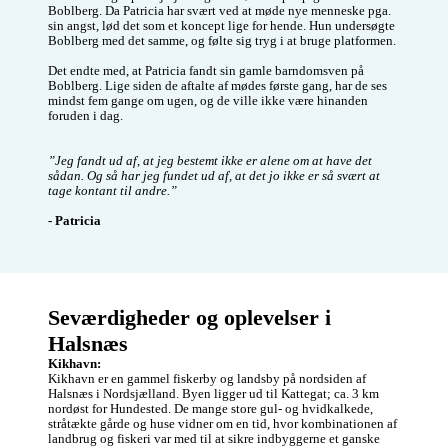
Boblberg. Da Patricia har svært ved at møde nye menneske pga. 
sin angst, lød det som et koncept lige for hende. Hun undersøgte 
Boblberg med det samme, og følte sig tryg i at bruge platformen. 

Det endte med, at Patricia fandt sin gamle barndomsven på 
Boblberg. Lige siden de aftalte af mødes første gang, har de ses 
mindst fem gange om ugen, og de ville ikke være hinanden 
foruden i dag. 

”Jeg fandt ud af, at jeg bestemt ikke er alene om at have det 
sådan. Og så har jeg fundet ud af, at det jo ikke er så svært at 
tage kontant til andre.”
- Patricia
Seværdigheder og oplevelser i 
Halsnæs 
Kikhavn:
Kikhavn er en gammel fiskerby og landsby på nordsiden af 
Halsnæs i Nordsjælland. Byen ligger ud til Kattegat; ca. 3 km 
nordøst for Hundested. De mange store gul- og hvidkalkede, 
stråtækte gårde og huse vidner om en tid, hvor kombinationen af 
landbrug og fiskeri var med til at sikre indbyggerne et ganske 