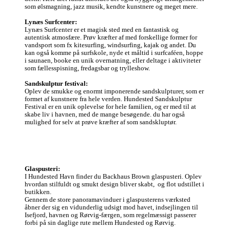
som ølsmagning, jazz musik, kendte kunstnere og meget mere. 

Lynæs Surfcenter:
Lynæs Surfcenter er et magisk sted med en fantastisk og 
autentisk atmosfære. Prøv kræfter af med forskellige former for 
vandsport som fx kitesurfing, windsurfing, kajak og andet. Du 
kan også komme på surfskole, nyde et måltid i surfcaféen, hoppe 
i saunaen, booke en unik overnatning, eller deltage i aktiviteter 
som fællesspisning, fredagsbar og trylleshow. 

Sandskulptur festival:
Oplev de smukke og enormt imponerende sandskulpturer, som er 
formet af kunstnere fra hele verden. Hundested Sandskulptur 
Festival er en unik oplevelse for hele familien, og er med til at 
skabe liv i havnen, med de mange besøgende. du har også 
mulighed for selv at prøve kræfter af som sandskluptør. 
Glaspusteri:
I Hundested Havn finder du Backhaus Brown glaspusteri. Oplev 
hvordan stilfuldt og smukt design bliver skabt,  og flot udstillet i 
butikken. 

Gennem de store panoramavinduer i glaspusterens værksted 
åbner der sig en vidunderlig udsigt mod havet, indsejlingen til 
Isefjord, havnen og Rørvig-færgen, som regelmæssigt passerer 
forbi på sin daglige rute mellem Hundested og Rørvig. 
