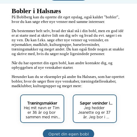
Bobler i Halsnæs
På Boblberg kan du oprette dit eget opslag, også kaldet ”bobler”, 
hvor du kan søge efter nye venner med samme interesser.

Du bestemmer helt selv, hvad der skal stå i din bobl, men en god idé 
er at starte med at skrive lidt om dig selv og hvad du evt. søger i en 
ny ven. Du kan f.eks. søge efter nye venner og veninder, en 
rejsemakker, madklub, kulturgruppe, barselsveninder, 
træningsmakker og meget andet. Du kan også finde nogen at snakke 
og skrive med, hvis du søger nogle ligesindede personer.

Når du har oprettet din egen bobl, kan andre kontakte dig, og 
opbyggelsen af nye venskaber starter.

Herunder kan du se eksempler på andre fra Halsnæs, som har oprettet 
bobler, hvor de søger flere nye venskaber, træningsfællesskaber, 
madklubber, kulturgrupper og meget mere:
Træningsmakker
Søger veninder i
Hej mit navn er Tim 
Jeg hedder 
Halsnæs
er 36 år og bor 
Jeanette og er 37 
sammen med min 
år. Jeg bor i 
kæreste, i 
ølsted(en by i 
Frederiksværk jeg 
Halsnæs kommune) 

mangler en som 
Opret din egen bobl
kunne være min 
Jeg bor til leje i et 