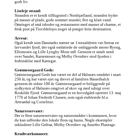
godt liv.

Liseleje strand:
Stranden er et kendt tilflugtsted i Nordsjælland, stranden byder 
på masser af plads, gode sommer stunder, flot og klart vand. 
Omringet af små isboder og restauranter med masser af charme, et 
frisk pust på Tisvildelejes noget så præget ferie destination. 

Arresø:
Også kendt som Danmarks største sø. I stenalderen var Arresø en 
lavvandet fjord, der også omfattede de omliggende moser Ryeng, 
Ellemosen og Lille Lyngby Mose mfl. Gennem et smalt sund 
over Sandet, Karsemosen og Melby Overdrev stod fjorden i 
forbindelse med Kattegat.

Grønnessegaard Gods:
Grønnessegaard Gods har været en del af Halsnæs området i snart 
250 år, og har været ejet og drevet af familien Hasselbalch 
gennem de sidste 100 år. Grønnessegaard er beliggende på 
sydkysten af Halsnæs omgivet af skov og med udsigt over 
Roskilde Fjord. Grønnessegaard er en hovedgård oprettet 13. maj 
1776 af Johan Frederik Classen, som også etablerede bl.a. 
Arresødal og Corselitze.

Naturreservater:
Der er flere naturreservater og naturområder i kommunen, hvor 
du kan udforske den lokale flora og fauna. Nogle eksempler 
inkluderer Lille Gribsø, Melby Overdrev og Asserbo Plantage.

Krudtværksmuseet: