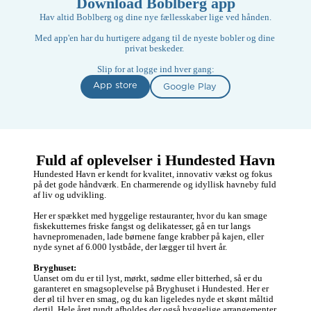
Download Boblberg app
Hav altid Boblberg og dine nye fællesskaber lige ved hånden.

Med app'en har du hurtigere adgang til de nyeste bobler og dine 
privat beskeder. 

Slip for at logge ind hver gang:
App store
Google Play
Fuld af oplevelser i Hundested Havn
Hundested Havn er kendt for kvalitet, innovativ vækst og fokus 
på det gode håndværk. En charmerende og idyllisk havneby fuld 
af liv og udvikling. 

Her er spækket med hyggelige restauranter, hvor du kan smage 
fiskekutternes friske fangst og delikatesser, gå en tur langs 
havnepromenaden, lade børnene fange krabber på kajen, eller 
nyde synet af 6.000 lystbåde, der lægger til hvert år. 

Bryghuset:
Uanset om du er til lyst, mørkt, sødme eller bitterhed, så er du 
garanteret en smagsoplevelse på Bryghuset i Hundested. Her er 
der øl til hver en smag, og du kan ligeledes nyde et skønt måltid 
dertil. Hele året rundt afholdes der også hyggelige arrangementer 