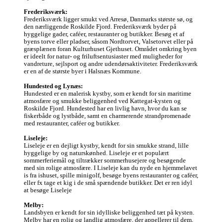
Frederiksværk:
Frederiksværk ligger smukt ved Arresø, Danmarks største sø, og 
den nærliggende Roskilde Fjord. Frederiksværk byder på 
hyggelige gader, caféer, restauranter og butikker. Besøg et af 
byens torve eller pladser, såsom Nordtorvet, Valsetorvet eller på 
græsplænen foran Kulturhuset Gjethuset. Området omkring byen 
er ideelt for natur- og friluftsentusiaster med muligheder for 
vandreture, sejlsport og andre udendørsaktiviteter. Frederiksværk 
er en af de største byer i Halsnæs Kommune. 

Hundested og Lynæs:
Hundested er en malerisk kystby, som er kendt for sin maritime 
atmosfære og smukke beliggenhed ved Kattegat-kysten og 
Roskilde Fjord. Hundested har en livlig havn, hvor du kan se 
fiskerbåde og lystbåde, samt en charmerende strandpromenade 
med restauranter, caféer og butikker.

Liseleje:
Liseleje er en dejligt kystby, kendt for sin smukke strand, lille 
hyggelige by og naturskønhed. Liseleje er et populært 
sommerferiemål og tiltrækker sommerhusejere og besøgende 
med sin rolige atmosfære. I Liseleje kan du nyde en hjemmelavet 
is fra ishuset, spille minigolf, besøge byens restauranter og caféer, 
eller fx tage et kig i de små spændende butikker. Det er ren idyl 
at besøge Liseleje  

Melby:
Landsbyen er kendt for sin idylliske beliggenhed tæt på kysten. 
Melby har en rolig og landlig atmosfære, der appellerer til dem, 