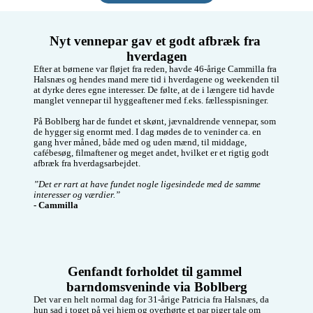
trænings makker, 
rækkehus, sammen 
med mine 2 katte. 

Mine interesser er 
Nyt vennepar gav et godt afbræk fra 
film, strikke, dyr. 

hverdagen
Efter at børnene var fløjet fra reden, havde 46-årige Cammilla fra 
Jeg søger en 
Halsnæs og hendes mand mere tid i hverdagene og weekenden til 
veninde, fordi jeg 
at dyrke deres egne interesser. De følte, at de i længere tid havde 
godt kunne tænke 
manglet vennepar til hyggeaftener med f.eks. fællesspisninger. 

mig, at udvide mit 
sociale netværk og 
På Boblberg har de fundet et skønt, jævnaldrende vennepar, som 
lærer andre at 
de hygger sig enormt med. I dag mødes de to veninder ca. en 
kende 

gang hver måned, både med og uden mænd, til middage, 
cafébesøg, filmaftener og meget andet, hvilket er et rigtig godt 
afbræk fra hverdagsarbejdet. 

”Det er rart at have fundet nogle ligesindede med de samme 
interesser og værdier.” 
- Cammilla
Genfandt forholdet til gammel 
barndomsveninde via Boblberg
Det var en helt normal dag for 31-årige Patricia fra Halsnæs, da 
hun sad i toget på vej hjem og overhørte et par piger tale om 