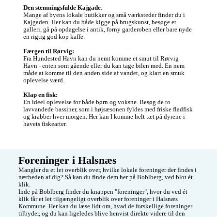
Den stemningsfulde Kajgade
:

Mange af byens lokale butikker og små værksteder finder du i 
Kajgaden. Her kan du både kigge på brugskunst, besøge et 
galleri, gå på opdagelse i antik, forny garderoben eller bare nyde 
en rigtig god kop kaffe. 

Færgen til Rørvig:
Fra Hundested Havn kan du nemt komme et smut til Rørvig 
Havn - enten som gående eller du kan tage bilen med. En nem 
måde at komme til den anden side af vandet, og klart en smuk 
oplevelse værd. 

Klap en fisk:
En ideel oplevelse for både børn og voksne. Besøg de to 
lavvandede bassiner, som i højsæsonen fyldes med friske fladfisk 
og krabber hver morgen. Her kan I komme helt tæt på dyrene i 
havets fiskearter. 
Foreninger i Halsnæs
Mangler du et let overblik over, hvilke lokale foreninger der findes i 
nærheden af dig? Så kan du finde dem her på Boblberg, ved blot ét 
klik.

Inde på Boblberg finder du knappen "foreninger", hvor du ved ét 
klik får et let tilgængeligt overblik over foreninger i Halsnæs 
Kommune. Her kan du læse lidt om, hvad de forskellige foreninger 
tilbyder, og du kan ligeledes blive henvist direkte videre til den 