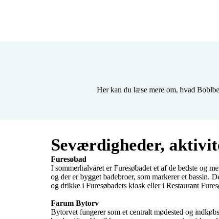
ud og opleve  noget 
nærheden 
eller en koncert  

som har l
mødes og 
minder sa
du synes,
spændende
arrangere
lære hina
at ke
Her kan du læse mere om, hvad Boblberg
Seværdigheder, aktivit
Furesøbad
I sommerhalvåret er Furesøbadet et af de bedste og me
og der er bygget badebroer, som markerer et bassin. De
og drikke i Furesøbadets kiosk eller i Restaurant Furesø
Farum Bytorv
Bytorvet fungerer som et centralt mødested og indkøbs