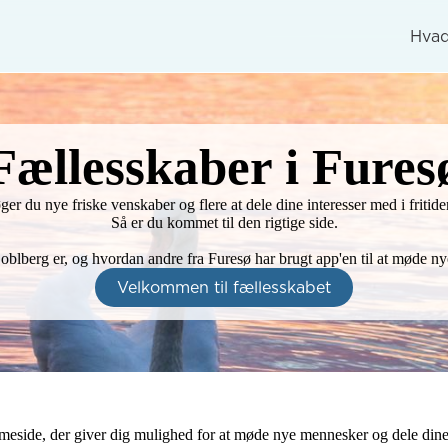
Hvad
Fællesskaber i Fures
ger du nye friske venskaber og flere at dele dine interesser med i fritiden
Så er du kommet til den rigtige side.

oblberg er, og hvordan andre fra Furesø har brugt app'en til at møde ny
Velkommen til fællesskabet
eside, der giver dig mulighed for at møde nye mennesker og dele dine 