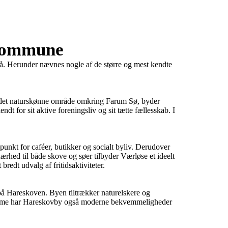
 Kommune
på. Herunder nævnes nogle af de større og mest kendte 
i det naturskønne område omkring Farum Sø, byder 
t for sit aktive foreningsliv og sit tætte fællesskab. I 
nkt for caféer, butikker og socialt byliv. Derudover 
rhed til både skove og søer tilbyder Værløse et ideelt 
edt udvalg af fritidsaktiviteter.

å Hareskoven. Byen tiltrækker naturelskere og 
harme har Hareskovby også moderne bekvemmeligheder 