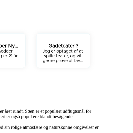
ber Ny
Gadeteater ?
hedder 
aber
Jeg er optaget af at 
er 21 år.

spille teater, og vil 
gerne prøve at lave 
r større 
gadeteater. Er det 
ber hvor 
noget du kunne have 
 lave 
mod på? Jeg tænker 
med  eller 
at vi bruger vinteren 
￼ bander 
til at øve et act 
n I er 
igennem, så vi er klar 
 til at 
til at indtage gaden i 
sæson 2026.Jeg er 
53 år og arbejder 
med humoristisk 
 året rundt. Søen er et populært udflugtsmål for 
design til daglig, og 
keri er også populære blandt besøgende. 

bruger også min 
humor i teater 
Med sin rolige atmosfære og naturskønne omgivelser er 
sammenhæng. Jeg er 
åben overfor gode 