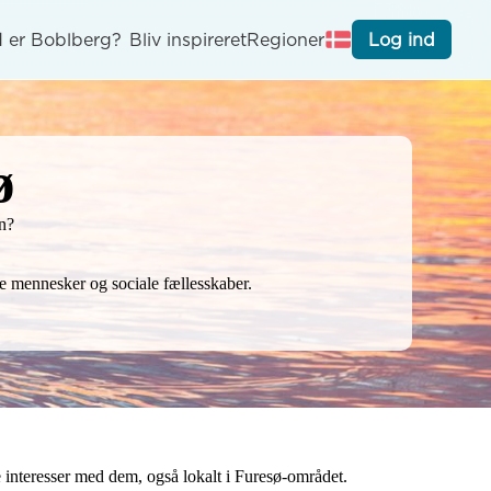
 er Boblberg?
Bliv inspireret
Regioner
Log ind
ø
? 

e mennesker og sociale fællesskaber.
interesser med dem, også lokalt i Furesø-området.
