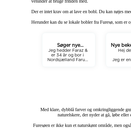
veninder at bruge fritiden med. 

Der er intet krav om at lave en bobl. Du kan nøjes med 
Herunder kan du se lokale bobler fra Furesø, som er op
Søger nye
Nye bek
Jeg hedder Faraz & 
bekendtskaber
Hej de
er 34 år og bor i  
Nordsjælland Farum 
Jeg er en
og arbejder som kok,

32,  fra 
gerne vil
Elsker lave mad og 
sociale
være kreativ fra all 
møde nog
verdens køkken 😇 

menne
Jeg søger nye 
Elsker d
bekendtskaber hvor 
tage på 
det kunne være lidt 
gåture, n
sjovt i hverdagen 
film i bi
Med klare, dybblå farver og omkringliggende grøn
møde nogen nye 
dele gode
naturelskere, der nyder at gå, løbe elle
bekendtskaber.

både hj
ude? Jeg 
Furesøen er ikke kun et naturskønt område, men også e
Er lige til at gå en tur 
kvin
i skoven til at komme 
bekendt