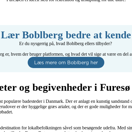
af Farum, 
mødes og se om 
yst til at 
kemien er der.😊 Kh 
skabe nye 
tina
mmen. Hvis 
 det lyder 
, så lad os 
Lær Boblberg bedre at kende
 noget og 
nden bedre 
nde. 😊
Er du nysgerrig på, hvad Boblberg ellers tilbyder? 

 er, hvem der bruger platformen, og hvad det vil sige at være en del a
Læs mere om Boblberg her
eter og begivenheder i Furesø
st populære badesteder i Danmark. Der er anlagt en kunstig sandstand o
rudover er der hyggelige græs arialer, og der er gode muligheder for m
badet. 

destination for lokalbefolkningen såvel som besøgende udefra. Med sin