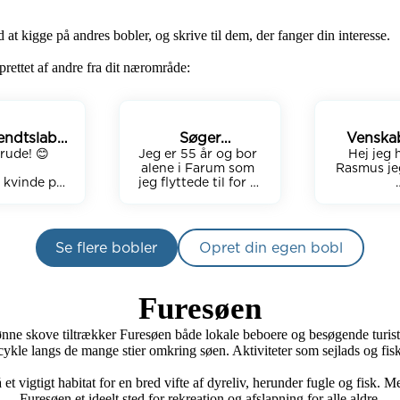
at kigge på andres bobler, og skrive til dem, der fanger din interesse. 

rettet af andre fra dit nærområde:
endtslaber
Søger
Venska
rude! 😊

🌸
veninde/veninder
Jeg er 55 år og bor 
Hej jeg 
vensk
alene i Farum som 
Rasmus jeg 
 kvinde på 
jeg flyttede til for 2 
Farum, der 
år siden..Savner så 
Leder efte
 udvide min 
meget et par skønne 
bekendtska
 kreds og 
kvinder jeg ku blive 
jeg kan
le skønne 
fortrolig med til snak 
aktiviteter 
Se flere bobler
Opret din egen bobl
sker. 

over en kop kaffe. 
bare nogen 
Gåture, tøsesnak om 
sjovt me
u også at 
alt.  Cafe liv. Og 
velkommen
hyggelige 
meget mere. Jeg er 
Furesøen
yde en god 
jordnær og er 
ografen og 
humoristisk og tør at 
ne skove tiltrækker Furesøen både lokale beboere og besøgende turister
 måltider, 
være fjolet. Livet skal 
r cykle langs de mange stier omkring søen. Aktiviteter som sejlads og fis
emme og 
leves.

leder efter 
Har en lille 
t vigtigt habitat for en bred vifte af dyreliv, herunder fugle og fisk. 
delige 
allegivenlig hund. 
skaber i 
Har arbejde. Lad os 
Furesøen et ideelt sted for rekreation og afslapning for alle aldre.