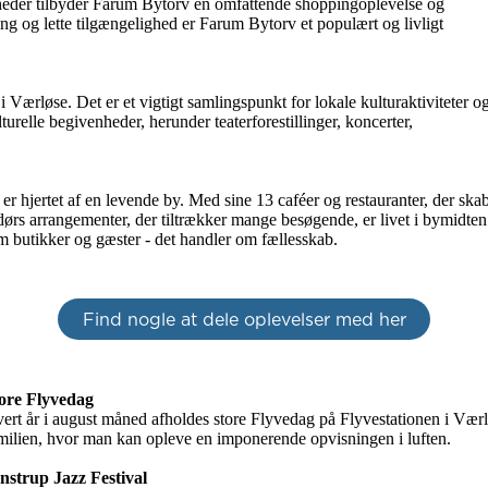
omheder tilbyder Farum Bytorv en omfattende shoppingoplevelse og 
g og lette tilgængelighed er Farum Bytorv et populært og livligt 
 Værløse. Det er et vigtigt samlingspunkt for lokale kulturaktiviteter og
urelle begivenheder, herunder teaterforestillinger, koncerter, 
r hjertet af en levende by. Med sine 13 caféer og restauranter, der skab
rs arrangementer, der tiltrækker mange besøgende, er livet i bymidten 
om butikker og gæster - det handler om fællesskab. 
Find nogle at dele oplevelser med her
ore Flyvedag
ert år i august måned afholdes store Flyvedag på Flyvestationen i Værlø
milien, hvor man kan opleve en imponerende opvisningen i luften.

nstrup Jazz Festival