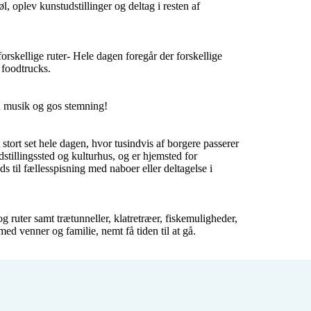
oplev kunstudstillinger og deltag i resten af 
orskellige ruter- Hele dagen foregår der forskellige 
foodtrucks. 

d musik og gos stemning!

 stort set hele dagen, hvor tusindvis af borgere passerer 
illingssted og kulturhus, og er hjemsted for 
il fællesspisning med naboer eller deltagelse i 
 ruter samt trætunneller, klatretræer, fiskemuligheder, 
ed venner og familie, nemt få tiden til at gå. 