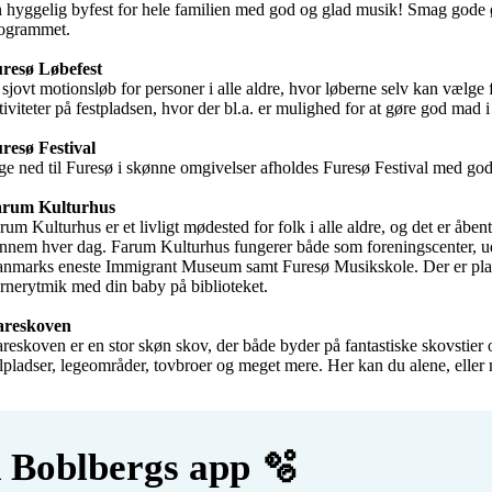
 hyggelig byfest for hele familien med god og glad musik! Smag gode øl, 
ogrammet. 

resø Løbefest
 sjovt motionsløb for personer i alle aldre, hvor løberne selv kan vælge f
tiviteter på festpladsen, hvor der bl.a. er mulighed for at gøre god mad i 
resø Festival
ge ned til Furesø i skønne omgivelser afholdes Furesø Festival med go
arum Kulturhus
rum Kulturhus er et livligt mødested for folk i alle aldre, og det er åbent
nnem hver dag. Farum Kulturhus fungerer både som foreningscenter, udst
nmarks eneste Immigrant Museum samt Furesø Musikskole. Der er plads t
rnerytmik med din baby på biblioteket.

areskoven
reskoven er en stor skøn skov, der både byder på fantastiske skovstier og
lpladser, legeområder, tovbroer og meget mere. Her kan du alene, eller m
 Boblbergs app 🫧