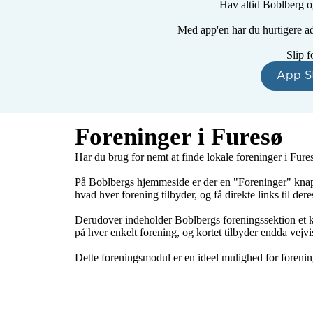
Hav altid Boblberg og
Med app'en har du hurtigere adg
Slip f
App S
Foreninger i Furesø
Har du brug for nemt at finde lokale foreninger i Fur
På Boblbergs hjemmeside er der en "Foreninger" knap, 
hvad hver forening tilbyder, og få direkte links til der
Derudover indeholder Boblbergs foreningssektion et kort,
på hver enkelt forening, og kortet tilbyder endda vejv
Dette foreningsmodul er en ideel mulighed for forenin