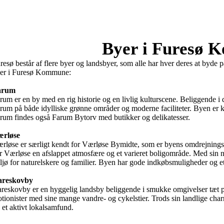
Byer i Furesø
resø består af flere byer og landsbyer, som alle har hver deres at byde 
er i Furesø Kommune:

arum
rum er en by med en rig historie og en livlig kulturscene. Beliggende 
rum på både idylliske grønne områder og moderne faciliteter. Byen er kend
rum findes også Farum Bytorv med butikker og delikatesser. 

rløse
rløse er særligt kendt for Værløse Bymidte, som er byens omdrejningspu
r Værløse en afslappet atmosfære og et varieret boligområde. Med sin næ
ljø for naturelskere og familier. Byen har gode indkøbsmuligheder og et br
areskovby
reskovby er en hyggelig landsby beliggende i smukke omgivelser tæt p
tionister med sine mange vandre- og cykelstier. Trods sin landlige c
 et aktivt lokalsamfund.