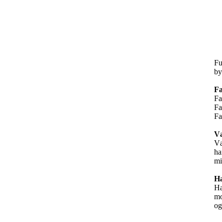
Fu
by
F
Fa
Fa
Fa
Væ
Væ
ha
mi
H
Ha
mo
og