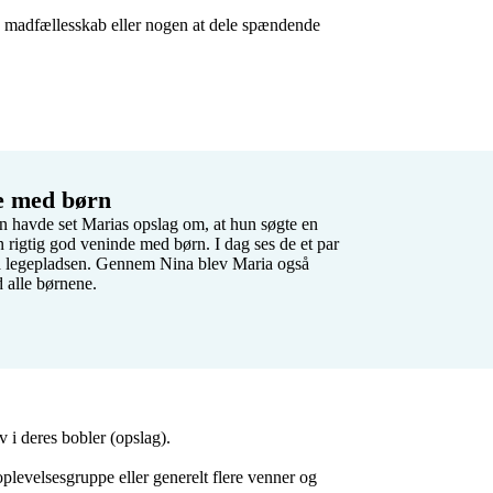
, madfællesskab eller nogen at dele spændende 
e med børn 
n havde set Marias opslag om, at hun søgte en 
igtig god veninde med børn. I dag ses de et par 
å legepladsen. Gennem Nina blev Maria også 
alle børnene. 

i deres bobler (opslag).

levelsesgruppe eller generelt flere venner og 