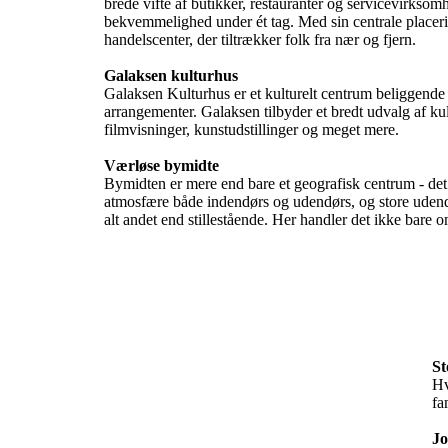
brede vifte af butikker, restauranter og servicevirks
bekvemmelighed under ét tag. Med sin centrale placerin
handelscenter, der tiltrækker folk fra nær og fjern.

Galaksen kulturhus
Galaksen Kulturhus er et kulturelt centrum beliggende i
arrangementer. Galaksen tilbyder et bredt udvalg af kult
filmvisninger, kunstudstillinger og meget mere.

Værløse bymidte
Bymidten er mere end bare et geografisk centrum - det e
atmosfære både indendørs og udendørs, og store udendø
alt andet end stillestående. Her handler det ikke bare 
St
Hv
fa
Jo