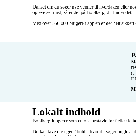
Uanset om du søger nye venner til hverdagen eller nog
oplevelser med, så er det på Boblberg, du finder det!

Med over 550.000 brugere i app'en er der helt sikkert
P
Ma
re
ga
in
Ma
Lokalt indhold
Boblberg fungerer som en opslagstavle for fællesskaber
Du kan lave dig egen "bobl", hvor du søger nogle at de