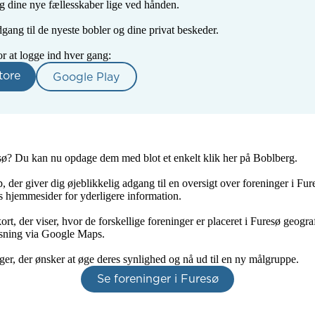
 dine nye fællesskaber lige ved hånden.

ang til de nyeste bobler og dine privat beskeder. 

or at logge ind hver gang:
tore
Google Play
esø? Du kan nu opdage dem med blot et enkelt klik her på Boblberg.

der giver dig øjeblikkelig adgang til en oversigt over foreninger i Fu
es hjemmesider for yderligere information.

 der viser, hvor de forskellige foreninger er placeret i Furesø geografisk
isning via Google Maps.

ger, der ønsker at øge deres synlighed og nå ud til en ny målgruppe.
Se foreninger i Furesø