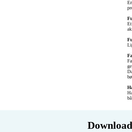
En
pr
Fu
Et
ak
Fu
Li
F
Fa
ge
Da
bø
H
Ha
bå
Download