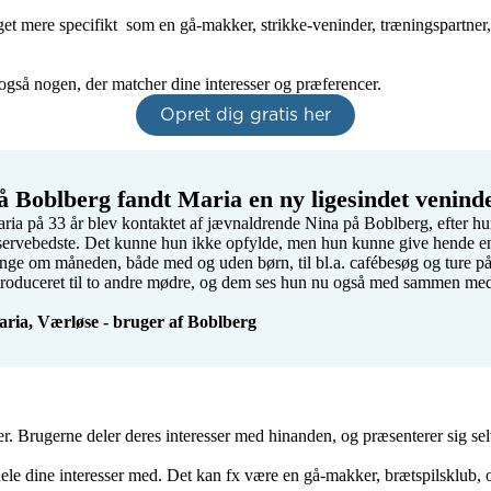
et mere specifikt  som en gå-makker, strikke-veninder, træningspartner
 også nogen, der matcher dine interesser og præferencer.
Opret dig gratis her
å Boblberg fandt Maria en ny ligesindet venind
ria på 33 år blev kontaktet af jævnaldrende Nina på Boblberg, efter hu
servebedste. Det kunne hun ikke opfylde, men hun kunne give hende en r
nge om måneden, både med og uden børn, til bl.a. cafébesøg og ture p
troduceret til to andre mødre, og dem ses hun nu også med sammen med 
ria, Værløse - bruger af Boblberg
. Brugerne deler deres interesser med hinanden, og præsenterer sig selv 
le dine interesser med. Det kan fx være en gå-makker, brætspilsklub, op