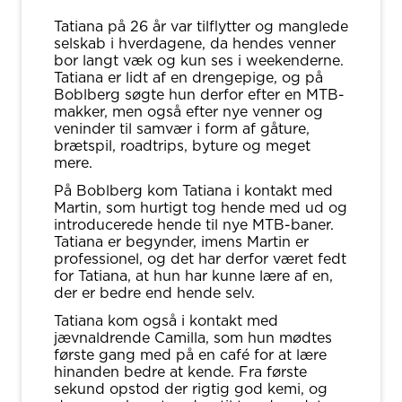
Tatiana på 26 år var tilflytter og manglede
selskab i hverdagene, da hendes venner
bor langt væk og kun ses i weekenderne.
Tatiana er lidt af en drengepige, og på
Boblberg søgte hun derfor efter en MTB-
makker, men også efter nye venner og
veninder til samvær i form af gåture,
brætspil, roadtrips, byture og meget
mere.
På Boblberg kom Tatiana i kontakt med
Martin, som hurtigt tog hende med ud og
introducerede hende til nye MTB-baner.
Tatiana er begynder, imens Martin er
professionel, og det har derfor været fedt
for Tatiana, at hun har kunne lære af en,
der er bedre end hende selv.
Tatiana kom også i kontakt med
jævnaldrende Camilla, som hun mødtes
første gang med på en café for at lære
hinanden bedre at kende. Fra første
sekund opstod der rigtig god kemi, og