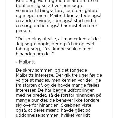
Boblberg. Hun tog mod til at oprette en
bobl om sig selv, hvor hun søgte
veninder til biografture, caféture, gåture
og meget mere. Maibritt kontaktede også
en anden kvinde, som også stod midt i
en sorg, da hun også har mistet en nær
person.
”Det er okay at vise, at man er ked af det.
Jeg søgte nogle, der også har oplevet
tab og sorg, så vi kunne snakke med
hinanden om det.”
- Maibritt
De skrev sammen, og det fangede
Maibritts interesse. Der gik tre uger før de
valgte at mødes, men kemien var der lige
fra starten af, og de havde mange fælles
interesser. De har begge udfordringer
med helbredet, så de forstår hinanden på
mange punkter, de behøver ikke forklare
sig overfor hinanden. Skæbnen viste
også, at deres mænd havde gået på
uddannelse sammen, hvilket var lidt