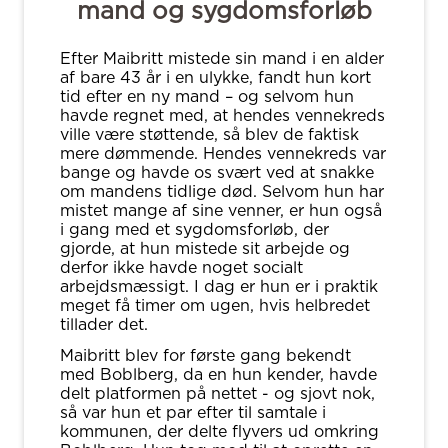
mand og sygdomsforløb
Efter Maibritt mistede sin mand i en alder
af bare 43 år i en ulykke, fandt hun kort
tid efter en ny mand – og selvom hun
havde regnet med, at hendes vennekreds
ville være støttende, så blev de faktisk
mere dømmende. Hendes vennekreds var
bange og havde os svært ved at snakke
om mandens tidlige død. Selvom hun har
mistet mange af sine venner, er hun også
i gang med et sygdomsforløb, der
gjorde, at hun mistede sit arbejde og
derfor ikke havde noget socialt
arbejdsmæssigt. I dag er hun er i praktik
meget få timer om ugen, hvis helbredet
tillader det.
Maibritt blev for første gang bekendt
med Boblberg, da en hun kender, havde
delt platformen på nettet - og sjovt nok,
så var hun et par efter til samtale i
kommunen, der delte flyvers ud omkring