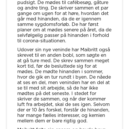
pudsigt. De mødes til cafébesøg, gåture
og andre ting. De skriver sammen et par
gange om ugen for at høre, hvordan det
går med hinanden, da de er igennem
samme sygdomsforløb. De har først
planer om at mødes senere på året, da de
selvfølgelig passer på hinanden i forhold
til corona-situationen.
Udover sin nye veninde har Maibritt også
skrevet til en anden bobl, som søgte en
at gå ture med. De skrev sammen meget
kort tid, før de besluttede sig for at
mødes. De mødte hinanden i sommer,
hvor de gik en tur rundt i byen. De nåede
at ses en del, men veninden har en del at
se til med sit arbejde, så de har ikke
mødtes på det seneste. I stedet for
skriver de sammen, og når der kommer
luft fra arbejdet, skal de ses igen. Selvom
der er 10 års forskel, forstår de hinanden,
har mange fælles interesser, og kemien
mellem dem er bare rigtig god.