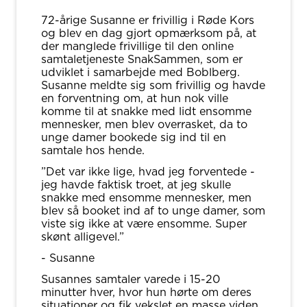
72-årige Susanne er frivillig i Røde Kors
og blev en dag gjort opmærksom på, at
der manglede frivillige til den online
samtaletjeneste SnakSammen, som er
udviklet i samarbejde med Boblberg.
Susanne meldte sig som frivillig og havde
en forventning om, at hun nok ville
komme til at snakke med lidt ensomme
mennesker, men blev overrasket, da to
unge damer bookede sig ind til en
samtale hos hende.
”Det var ikke lige, hvad jeg forventede -
jeg havde faktisk troet, at jeg skulle
snakke med ensomme mennesker, men
blev så booket ind af to unge damer, som
viste sig ikke at være ensomme. Super
skønt alligevel.”
- Susanne
Susannes samtaler varede i 15-20
minutter hver, hvor hun hørte om deres
situationer og fik vekslet en masse viden