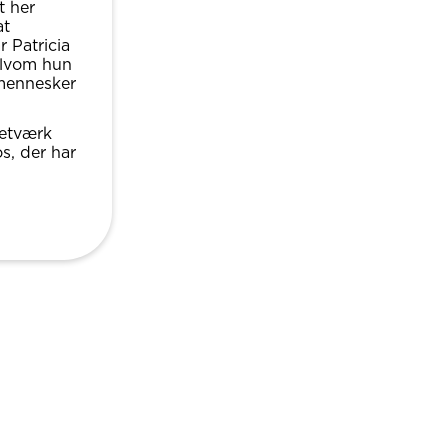
t her
at
r Patricia
selvom hun
mennesker
netværk
, der har