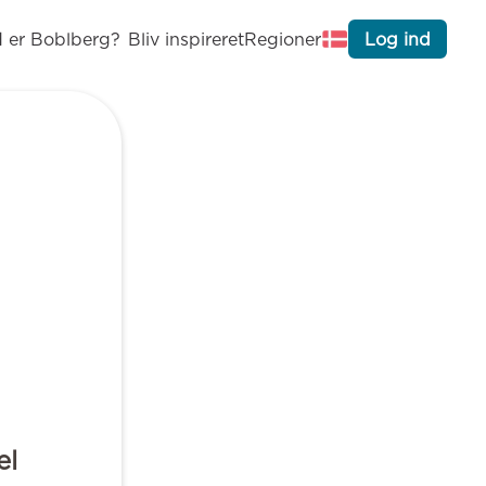
 er Boblberg?
Bliv inspireret
Regioner
Log ind
el