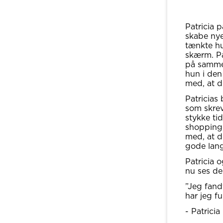
Patricia 
skabe nye
tænkte hu
skærm. På
på samme 
hun i den
med, at d
Patricia
som skrev
stykke ti
shoppingc
med, at d
gode lang
Patricia 
nu ses de 
”Jeg fand
har jeg fu
- Patricia