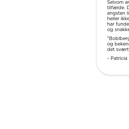
Selvom ang
tilfælde.
angsten l
heller ik
har fund
og snakk
"Boblberg 
og beken
det svært
- Patricia