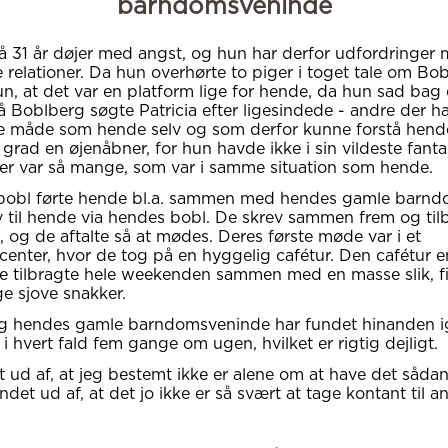
barndomsveninde
på 31 år døjer med angst, og hun har derfor udfordringer 
 relationer. Da hun overhørte to piger i toget tale om Bo
n, at det var en platform lige for hende, da hun sad bag
 Boblberg søgte Patricia efter ligesindede - andre der h
måde som hende selv og som derfor kunne forstå hende.
 grad en øjenåbner, for hun havde ikke i sin vildeste fanta
er var så mange, som var i samme situation som hende.
s bobl førte hende bl.a. sammen med hendes gamle barnd
 til hende via hendes bobl. De skrev sammen frem og tilb
d, og de aftalte så at mødes. Deres første møde var i et
enter, hvor de tog på en hyggelig cafétur. Den cafétur 
e tilbragte hele weekenden sammen med en masse slik, f
e sjove snakker.
og hendes gamle barndomsveninde har fundet hinanden i
i hvert fald fem gange om ugen, hvilket er rigtig dejligt.
t ud af, at jeg bestemt ikke er alene om at have det såda
ndet ud af, at det jo ikke er så svært at tage kontant til a