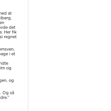
med at
blberg,
 en
avde det
 Her fik
si regnet
omsven,
age i et
endte
ilm og
gen, og
n. Og så
ndre.”