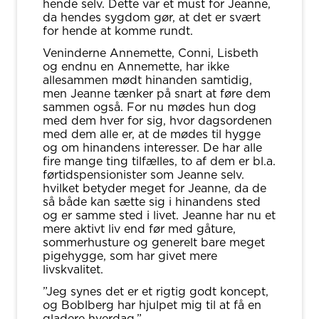
hende selv. Dette var et must for Jeanne,
da hendes sygdom gør, at det er svært
for hende at komme rundt.
Veninderne Annemette, Conni, Lisbeth
og endnu en Annemette, har ikke
allesammen mødt hinanden samtidig,
men Jeanne tænker på snart at føre dem
sammen også. For nu mødes hun dog
med dem hver for sig, hvor dagsordenen
med dem alle er, at de mødes til hygge
og om hinandens interesser. De har alle
fire mange ting tilfælles, to af dem er bl.a.
førtidspensionister som Jeanne selv.
hvilket betyder meget for Jeanne, da de
så både kan sætte sig i hinandens sted
og er samme sted i livet. Jeanne har nu et
mere aktivt liv end før med gåture,
sommerhusture og generelt bare meget
pigehygge, som har givet mere
livskvalitet.
”Jeg synes det er et rigtig godt koncept,
og Boblberg har hjulpet mig til at få en
gladere hverdag.”