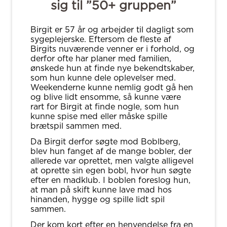
sig til ”50+ gruppen”
Birgit er 57 år og arbejder til dagligt som
sygeplejerske. Eftersom de fleste af
Birgits nuværende venner er i forhold, og
derfor ofte har planer med familien,
ønskede hun at finde nye bekendtskaber,
som hun kunne dele oplevelser med.
Weekenderne kunne nemlig godt gå hen
og blive lidt ensomme, så kunne være
rart for Birgit at finde nogle, som hun
kunne spise med eller måske spille
brætspil sammen med.
Da Birgit derfor søgte mod Boblberg,
blev hun fanget af de mange bobler, der
allerede var oprettet, men valgte alligevel
at oprette sin egen bobl, hvor hun søgte
efter en madklub. I boblen foreslog hun,
at man på skift kunne lave mad hos
hinanden, hygge og spille lidt spil
sammen.
Der kom kort efter en henvendelse fra en