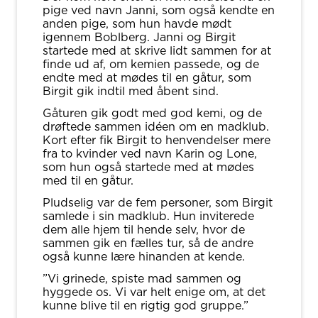
pige ved navn Janni, som også kendte en
anden pige, som hun havde mødt
igennem Boblberg. Janni og Birgit
startede med at skrive lidt sammen for at
finde ud af, om kemien passede, og de
endte med at mødes til en gåtur, som
Birgit gik indtil med åbent sind.
Gåturen gik godt med god kemi, og de
drøftede sammen idéen om en madklub.
Kort efter fik Birgit to henvendelser mere
fra to kvinder ved navn Karin og Lone,
som hun også startede med at mødes
med til en gåtur.
Pludselig var de fem personer, som Birgit
samlede i sin madklub. Hun inviterede
dem alle hjem til hende selv, hvor de
sammen gik en fælles tur, så de andre
også kunne lære hinanden at kende.
”Vi grinede, spiste mad sammen og
hyggede os. Vi var helt enige om, at det
kunne blive til en rigtig god gruppe.”