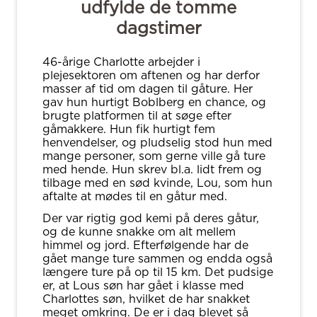
udfylde de tomme
dagstimer
46-årige Charlotte arbejder i
plejesektoren om aftenen og har derfor
masser af tid om dagen til gåture. Her
gav hun hurtigt Boblberg en chance, og
brugte platformen til at søge efter
gåmakkere. Hun fik hurtigt fem
henvendelser, og pludselig stod hun med
mange personer, som gerne ville gå ture
med hende. Hun skrev bl.a. lidt frem og
tilbage med en sød kvinde, Lou, som hun
aftalte at mødes til en gåtur med.
Der var rigtig god kemi på deres gåtur,
og de kunne snakke om alt mellem
himmel og jord. Efterfølgende har de
gået mange ture sammen og endda også
længere ture på op til 15 km. Det pudsige
er, at Lous søn har gået i klasse med
Charlottes søn, hvilket de har snakket
meget omkring. De er i dag blevet så