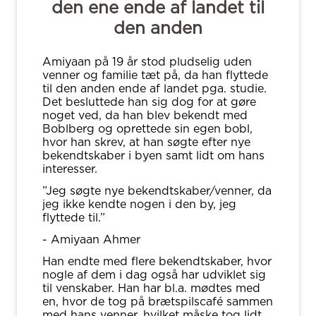
den ene ende af landet til
den anden
Amiyaan på 19 år stod pludselig uden
venner og familie tæt på, da han flyttede
til den anden ende af landet pga. studie.
Det besluttede han sig dog for at gøre
noget ved, da han blev bekendt med
Boblberg og oprettede sin egen bobl,
hvor han skrev, at han søgte efter nye
bekendtskaber i byen samt lidt om hans
interesser.
”Jeg søgte nye bekendtskaber/venner, da
jeg ikke kendte nogen i den by, jeg
flyttede til.”
- Amiyaan Ahmer
Han endte med flere bekendtskaber, hvor
nogle af dem i dag også har udviklet sig
til venskaber. Han har bl.a. mødtes med
en, hvor de tog på brætspilscafé sammen
med hans venner, hvilket måske tog lidt