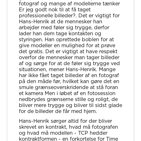
fotograf og mange af modellerne tænker
Er jeg godt nok til at få taget
professionelle billeder?. Det er vigtigt for
Hans-Henrik at de mennesker han
arbejder med føler sig trygge, derfor
lader han dem tage kontakten og
styringen. Han oprettede boblen for at
give modeller en mulighed for at prøve
det gratis. Det er vigtigt at have respekt
overfor de mennesker man tager billeder
af og sørge for at de føler sig trygge ved
situationen, mener Hans-Henrik. Mange
har ikke fået taget billeder af en fotograf
på den måde før, hvilket kan gøre det en
smule grænseoverskridende at stå foran
et kamera Men i løbet af en fotosession
nedbrydes grænserne stille og roligt, de
bliver mere trygge og bliver til sidst glade
for de billeder de får med hjem.
Hans-Henrik sørger altid for der bliver
skrevet en kontrakt, hvad må fotografen
og hvad må modellen - TCP hedder
kontraktformen - en forkortelse for Time