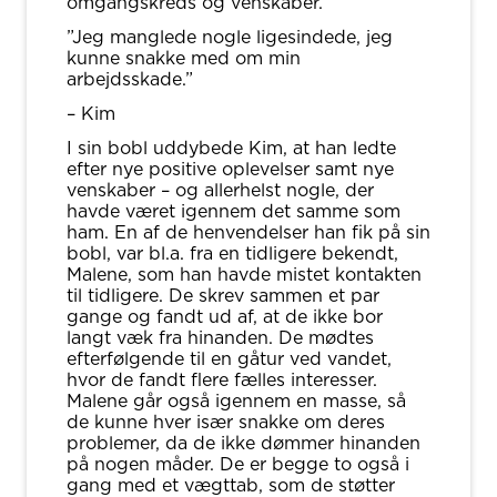
omgangskreds og venskaber.
”Jeg manglede nogle ligesindede, jeg
kunne snakke med om min
arbejdsskade.”
– Kim
I sin bobl uddybede Kim, at han ledte
efter nye positive oplevelser samt nye
venskaber – og allerhelst nogle, der
havde været igennem det samme som
ham. En af de henvendelser han fik på sin
bobl, var bl.a. fra en tidligere bekendt,
Malene, som han havde mistet kontakten
til tidligere. De skrev sammen et par
gange og fandt ud af, at de ikke bor
langt væk fra hinanden. De mødtes
efterfølgende til en gåtur ved vandet,
hvor de fandt flere fælles interesser.
Malene går også igennem en masse, så
de kunne hver især snakke om deres
problemer, da de ikke dømmer hinanden
på nogen måder. De er begge to også i
gang med et vægttab, som de støtter