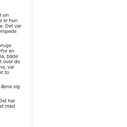
d sin
ie er hun
e. Det var
kæmpede
bruge
rfor en
ana, både
t over de
na, var
t to
 åbne sig
Det har
vet med