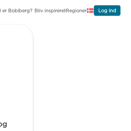
 er Boblberg?
Bliv inspireret
Regioner
Log ind
 og