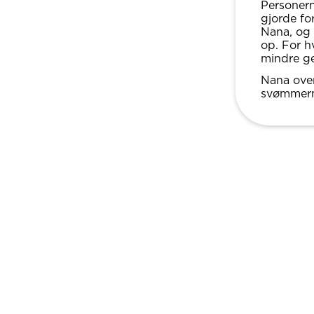
Personern
gjorde fo
Nana, og 
op. For h
mindre ge
Nana over
svømmerm