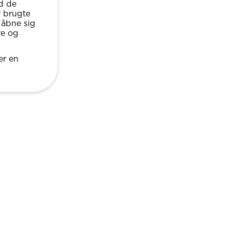
ad de
r brugte
t åbne sig
re og
er en