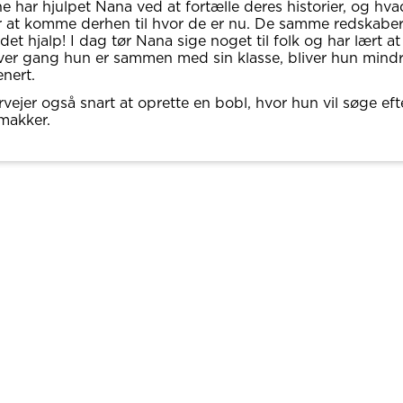
e har hjulpet Nana ved at fortælle deres historier, og hv
r at komme derhen til hvor de er nu. De samme redskabe
det hjalp! I dag tør Nana sige noget til folk og har lært a
ver gang hun er sammen med sin klasse, bliver hun mind
nert.
vejer også snart at oprette en bobl, hvor hun vil søge eft
akker.