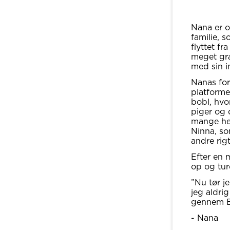
Nana er op
familie, 
flyttet f
meget gr
med sin i
Nanas fo
platforme
bobl, hvo
piger og 
mange hen
Ninna, so
andre rig
Efter en 
op og tur
”Nu tør j
jeg aldri
gennem B
- Nana