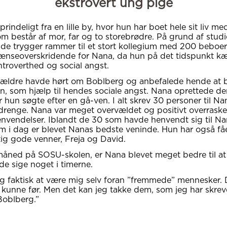
ekstrovert ung pige
rindeligt fra en lille by, hvor hun har boet hele sit liv me
som består af mor, far og to storebrødre. På grund af stud
ra de trygger rammer til et stort kollegium med 200 beboer
ænseoverskridende for Nana, da hun på det tidspunkt 
ntroverthed og social angst.
rældre havde hørt om Boblberg og anbefalede hende at 
n, som hjælp til hendes sociale angst. Nana oprettede de
r hun søgte efter en gå-ven. I alt skrev 30 personer til N
drenge. Nana var meget overvældet og positivt overraske
vendelser. Iblandt de 30 som havde henvendt sig til Na
m i dag er blevet Nanas bedste veninde. Hun har også fåe
tig gode venner, Freja og David.
måned på SOSU-skolen, er Nana blevet meget bedre til at
de sige noget i timerne.
eg faktisk at være mig selv foran ”fremmede” mennesker. 
g kunne før. Men det kan jeg takke dem, som jeg har skre
oblberg.”