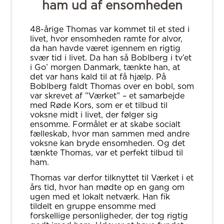
ham ud af ensomheden
48-årige Thomas var kommet til et sted i
livet, hvor ensomheden ramte for alvor,
da han havde været igennem en rigtig
svær tid i livet. Da han så Boblberg i tv’et
i Go’ morgen Danmark, tænkte han, at
det var hans kald til at få hjælp. På
Boblberg faldt Thomas over en bobl, som
var skrevet af ”Værket” – et samarbejde
med Røde Kors, som er et tilbud til
voksne midt i livet, der følger sig
ensomme. Formålet er at skabe socialt
fælleskab, hvor man sammen med andre
voksne kan bryde ensomheden. Og det
tænkte Thomas, var et perfekt tilbud til
ham.
Thomas var derfor tilknyttet til Værket i et
års tid, hvor han mødte op en gang om
ugen med et lokalt netværk. Han fik
tildelt en gruppe ensomme med
forskellige personligheder, der tog rigtig