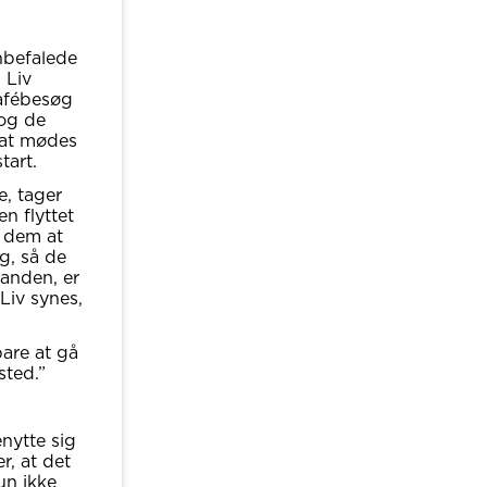
nbefalede
 Liv
cafébesøg
 og de
 at mødes
tart.
e, tager
n flyttet
r dem at
g, så de
anden, er
Liv synes,
bare at gå
sted.”
nytte sig
r, at det
un ikke