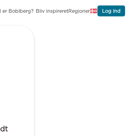
 er Boblberg?
Bliv inspireret
Regioner
Log ind
odt