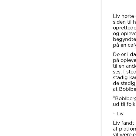
Liv hørte
siden til
oprettede
og opleve
begyndte 
på en café
De er i d
på opleve
til en an
ses. I st
stadig ka
de stadig
at Boblber
”Boblberg
ud til fol
- Liv
Liv fandt
af platfor
vil være 