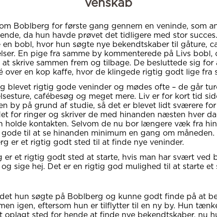
venskab
 om Boblberg for første gang gennem en veninde, som a
 hende, da hun havde prøvet det tidligere med stor succes.
 en bobl, hvor hun søgte nye bekendtskaber til gåture, 
lser. En pige fra samme by kommenterede på Livs bobl,
at skrive sammen frem og tilbage. De besluttede sig for
 over en kop kaffe, hvor de klingede rigtig godt lige fra s
ag blevet rigtig gode veninder og mødes ofte – de går tur
lsesture, cafébesøg og meget mere. Liv er for kort tid side
den by på grund af studie, så det er blevet lidt sværere fo
edet for ringer og skriver de med hinanden næsten hver da
n holde kontakten. Selvom de nu bor længere væk fra hin
 gode til at se hinanden minimum en gang om måneden. 
g er et rigtig godt sted til at finde nye veninder.
 er et rigtig godt sted at starte, hvis man har svært ved 
k og sige hej. Det er en rigtig god mulighed til at starte et 
 det hun søgte på Boblberg og kunne godt finde på at be
men igen, eftersom hun er tilflytter til en ny by. Hun tænke
et oplagt sted for hende at finde nye bekendtskaber, nu h