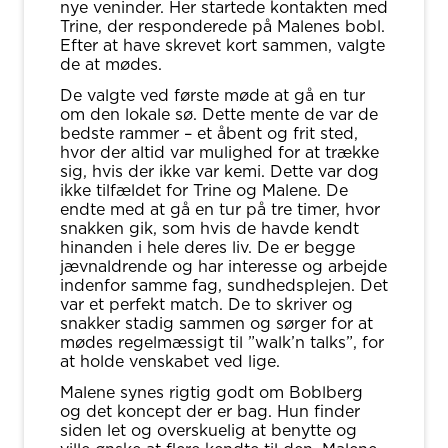
nye veninder. Her startede kontakten med
Trine, der responderede på Malenes bobl.
Efter at have skrevet kort sammen, valgte
de at mødes.
De valgte ved første møde at gå en tur
om den lokale sø. Dette mente de var de
bedste rammer – et åbent og frit sted,
hvor der altid var mulighed for at trække
sig, hvis der ikke var kemi. Dette var dog
ikke tilfældet for Trine og Malene. De
endte med at gå en tur på tre timer, hvor
snakken gik, som hvis de havde kendt
hinanden i hele deres liv. De er begge
jævnaldrende og har interesse og arbejde
indenfor samme fag, sundhedsplejen. Det
var et perfekt match. De to skriver og
snakker stadig sammen og sørger for at
mødes regelmæssigt til ”walk’n talks”, for
at holde venskabet ved lige.
Malene synes rigtig godt om Boblberg
og det koncept der er bag. Hun finder
siden let og overskuelig at benytte og