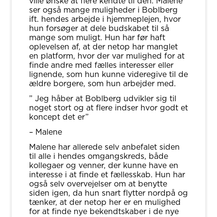
ville ønske at flere kendte til den. Malene
ser også mange muligheder i Boblberg
ift. hendes arbejde i hjemmeplejen, hvor
hun forsøger at dele budskabet til så
mange som muligt. Hun har før haft
oplevelsen af, at der netop har manglet
en platform, hvor der var mulighed for at
finde andre med fælles interesser eller
lignende, som hun kunne videregive til de
ældre borgere, som hun arbejder med.
” Jeg håber at Boblberg udvikler sig til
noget stort og at flere indser hvor godt et
koncept det er”
– Malene
Malene har allerede selv anbefalet siden
til alle i hendes omgangskreds, både
kollegaer og venner, der kunne have en
interesse i at finde et fællesskab. Hun har
også selv overvejelser om at benytte
siden igen, da hun snart flytter nordpå og
tænker, at der netop her er en mulighed
for at finde nye bekendtskaber i de nye