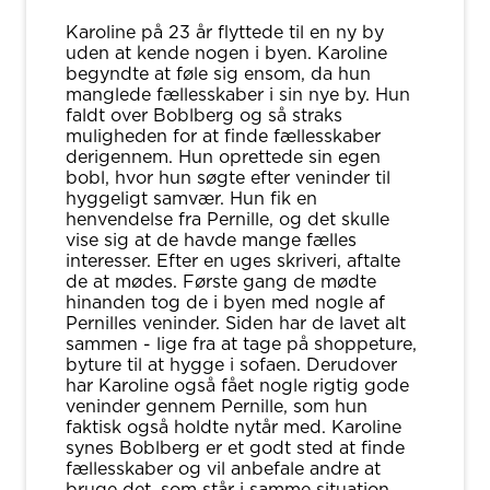
Karoline på 23 år flyttede til en ny by
uden at kende nogen i byen. Karoline
begyndte at føle sig ensom, da hun
manglede fællesskaber i sin nye by. Hun
faldt over Boblberg og så straks
muligheden for at finde fællesskaber
derigennem. Hun oprettede sin egen
bobl, hvor hun søgte efter veninder til
hyggeligt samvær. Hun fik en
henvendelse fra Pernille, og det skulle
vise sig at de havde mange fælles
interesser. Efter en uges skriveri, aftalte
de at mødes. Første gang de mødte
hinanden tog de i byen med nogle af
Pernilles veninder. Siden har de lavet alt
sammen - lige fra at tage på shoppeture,
byture til at hygge i sofaen. Derudover
har Karoline også fået nogle rigtig gode
veninder gennem Pernille, som hun
faktisk også holdte nytår med. Karoline
synes Boblberg er et godt sted at finde
fællesskaber og vil anbefale andre at
bruge det, som står i samme situation.