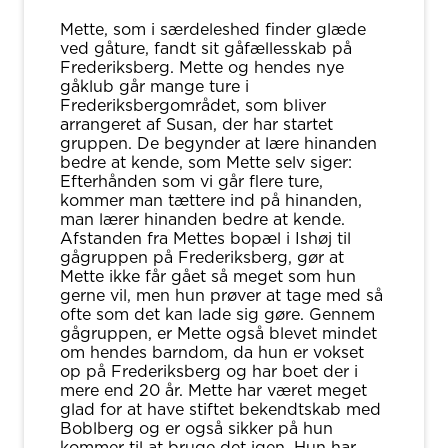
Mette, som i særdeleshed finder glæde
ved gåture, fandt sit gåfællesskab på
Frederiksberg. Mette og hendes nye
gåklub går mange ture i
Frederiksbergområdet, som bliver
arrangeret af Susan, der har startet
gruppen. De begynder at lære hinanden
bedre at kende, som Mette selv siger:
Efterhånden som vi går flere ture,
kommer man tættere ind på hinanden,
man lærer hinanden bedre at kende.
Afstanden fra Mettes bopæl i Ishøj til
gågruppen på Frederiksberg, gør at
Mette ikke får gået så meget som hun
gerne vil, men hun prøver at tage med så
ofte som det kan lade sig gøre. Gennem
gågruppen, er Mette også blevet mindet
om hendes barndom, da hun er vokset
op på Frederiksberg og har boet der i
mere end 20 år. Mette har været meget
glad for at have stiftet bekendtskab med
Boblberg og er også sikker på hun
kommer til at bruge det igen. Hun har