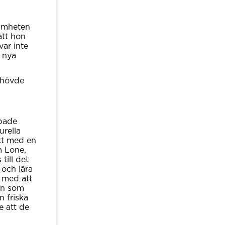
samheten
att hon
ar inte
a nya
ehövde
apade
urella
kt med en
m Lone,
till det
 och lära
a med att
en som
n friska
e att de
.