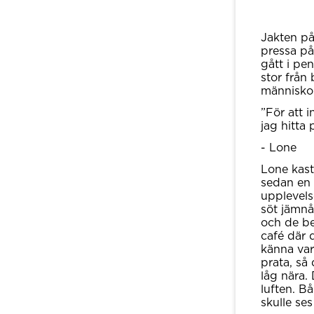
Jakten p
pressa på
gått i pe
stor från 
människor
”För att 
jag hitta
- Lone
Lone kast
sedan en 
upplevels
söt jämnå
och de bes
café där d
känna var
prata, så
låg nära.
luften. B
skulle se