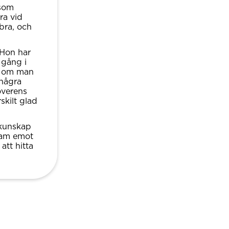
 som
ra vid
 bra, och
 Hon har
 gång i
tt om man
 några
överens
skilt glad
 kunskap
fram emot
att hitta