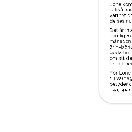
Lone kom
också har
vattnet oc
de ses nu
Det är in
nämligen 
månaden v
är nybörja
goda tim
om att de
för att h
För Lone 
till vard
betyder a
nya, spä