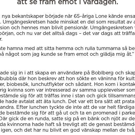
att se fram emot i vardagen.
å nya bekantskaper började när 65-åriga Lone kände en
. Umgängeskretsen hade minskat en del som resultat av 
nsion och hennes man blivit pensionär. Umgängeskretsen v
början, och nu var det alltså dags – det var dags att träff
.
inte hamna med att sitta hemma och rulla tummarna så b
 på något som jag kunde se fram emot och glädja mig åt.”
ade sig in i att skapa en användare på Boblberg och sk
bubbla där hon beskrev att hon sökte en väninna för kult
er, biobesök, lunchutflykter och sådant. Hon kom i konta
rig kvinna som var intresserad av samma upplevelser so
tämde sig för att träffas inne i stan och gick tillsammans 
e hade avtalat att äta lunch. Det var ett bra sätt att prata
andra. Efter lunchen tyckte de inte att de var helt färdig
 de bestämde sig för att gå ut och ta en promenad i park
 Där gick de en runda, satte sig på en bänk och njöt av de
åda kvinnorna hade haft så trevligt att de genast bestämd
s igen, och det har nu blivit en god vänskap mellan de två