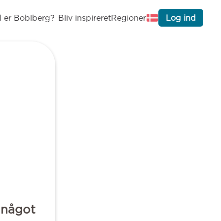
 er Boblberg?
Bliv inspireret
Regioner
Log ind
 något