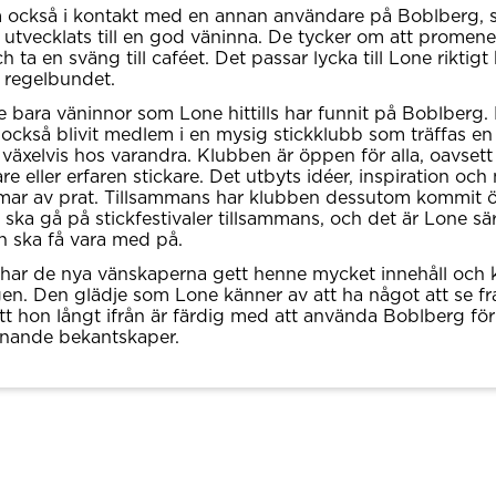
 också i kontakt med en annan användare på Boblberg,
 utvecklats till en god väninna. De tycker om att promene
h ta en sväng till caféet. Det passar lycka till Lone riktigt
 regelbundet.
te bara väninnor som Lone hittills har funnit på Boblberg.
också blivit medlem i en mysig stickklubb som träffas en
äxelvis hos varandra. Klubben är öppen för alla, oavse
re eller erfaren stickare. Det utbyts idéer, inspiration och
mar av prat. Tillsammans har klubben dessutom kommit 
 ska gå på stickfestivaler tillsammans, och det är Lone sär
on ska få vara med på.
har de nya vänskaperna gett henne mycket innehåll och
agen. Den glädje som Lone känner av att ha något att se 
tt hon långt ifrån är färdig med att använda Boblberg för 
nnande bekantskaper.