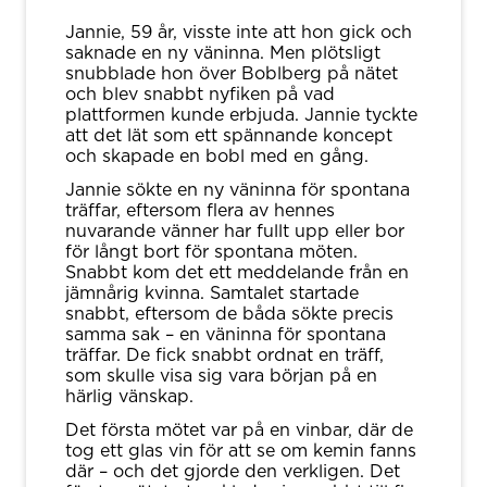
Jannie, 59 år, visste inte att hon gick och
saknade en ny väninna. Men plötsligt
snubblade hon över Boblberg på nätet
och blev snabbt nyfiken på vad
plattformen kunde erbjuda. Jannie tyckte
att det lät som ett spännande koncept
och skapade en bobl med en gång.
Jannie sökte en ny väninna för spontana
träffar, eftersom flera av hennes
nuvarande vänner har fullt upp eller bor
för långt bort för spontana möten.
Snabbt kom det ett meddelande från en
jämnårig kvinna. Samtalet startade
snabbt, eftersom de båda sökte precis
samma sak – en väninna för spontana
träffar. De fick snabbt ordnat en träff,
som skulle visa sig vara början på en
härlig vänskap.
Det första mötet var på en vinbar, där de
tog ett glas vin för att se om kemin fanns
där – och det gjorde den verkligen. Det