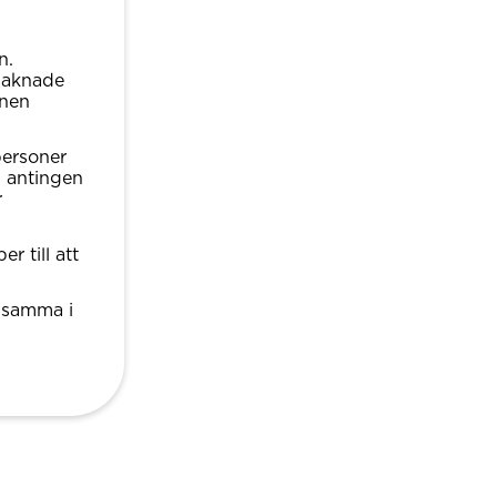
n.
saknade
onen
personer
h antingen
r
r till att
ensamma i