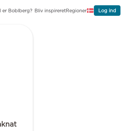
 er Boblberg?
Bliv inspireret
Regioner
Log ind
aknat