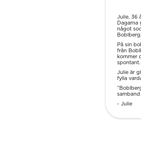
Julie, 36
Dagarna g
något soc
Boblberg,
På sin bo
från Bobl
kommer de
spontant.
Julie är g
fylla var
”Boblberg
samband 
- Julie