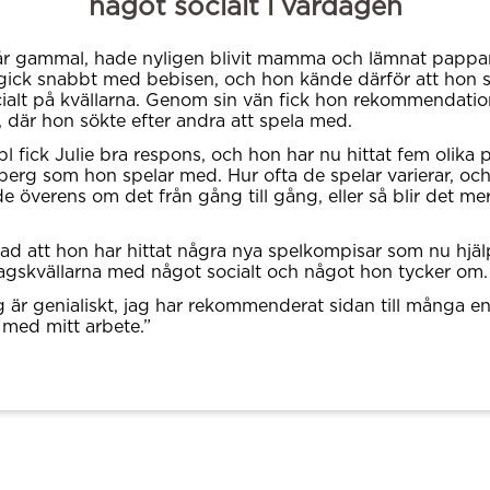
något socialt i vardagen
 år gammal, hade nyligen blivit mamma och lämnat pappa
ick snabbt med bebisen, och hon kände därför att hon 
ialt på kvällarna. Genom sin vän fick hon rekommendati
 där hon sökte efter andra att spela med.
bl fick Julie bra respons, och hon har nu hittat fem olika 
berg som hon spelar med. Hur ofta de spelar varierar, oc
 överens om det från gång till gång, eller så blir det me
lad att hon har hittat några nya spelkompisar som nu hjälpe
dagskvällarna med något socialt och något hon tycker om.
 är genialiskt, jag har rekommenderat sidan till många 
med mitt arbete.”