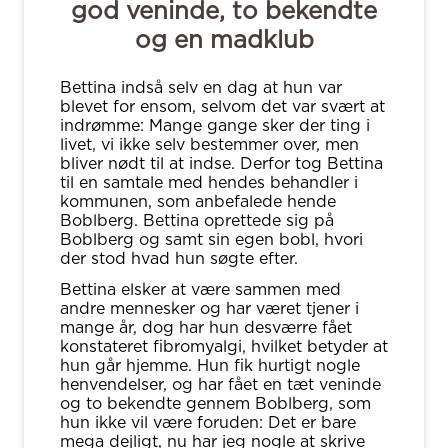
god veninde, to bekendte
og en madklub
Bettina indså selv en dag at hun var
blevet for ensom, selvom det var svært at
indrømme: Mange gange sker der ting i
livet, vi ikke selv bestemmer over, men
bliver nødt til at indse. Derfor tog Bettina
til en samtale med hendes behandler i
kommunen, som anbefalede hende
Boblberg. Bettina oprettede sig på
Boblberg og samt sin egen bobl, hvori
der stod hvad hun søgte efter.
Bettina elsker at være sammen med
andre mennesker og har været tjener i
mange år, dog har hun desværre fået
konstateret fibromyalgi, hvilket betyder at
hun går hjemme. Hun fik hurtigt nogle
henvendelser, og har fået en tæt veninde
og to bekendte gennem Boblberg, som
hun ikke vil være foruden: Det er bare
mega dejligt, nu har jeg nogle at skrive