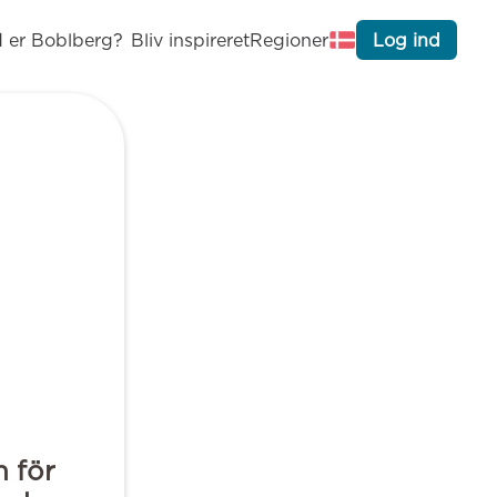
 er Boblberg?
Bliv inspireret
Regioner
Log ind
 för