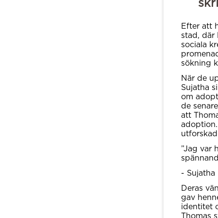
skr
Efter att 
stad, där
sociala k
promenadk
sökning k
När de up
Sujatha s
om adopti
de senare
att Thoma
adoption.
utforskade
”Jag var 
spännand
- Sujatha
Deras vän
gav henne
identitet
Thomas st