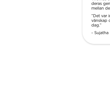
deras gem
mellan d
”Det var 
vänskap o
dag.”
- Sujatha