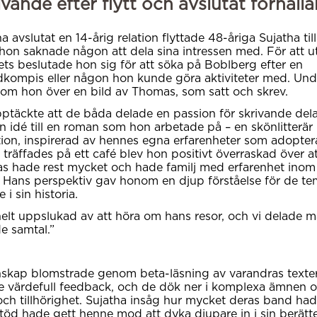
ivande efter flytt och avslutat förhåll
ha avslutat en 14-årig relation flyttade 48-åriga Sujatha til
 hon saknade någon att dela sina intressen med. För att u
rets beslutade hon sig för att söka på Boblberg efter en
ompis eller någon hon kunde göra aktiviteter med. Und
om hon över en bild av Thomas, som satt och skrev.
ptäckte att de båda delade en passion för skrivande del
in idé till en roman som hon arbetade på – en skönlitterär 
on, inspirerad av hennes egna erfarenheter som adopter
 träffades på ett café blev hon positivt överraskad över at
s hade rest mycket och hade familj med erfarenhet inom
 Hans perspektiv gav honom en djup förståelse för de t
 i sin historia.
helt uppslukad av att höra om hans resor, och vi delade 
e samtal.”
skap blomstrade genom beta-läsning av varandras texte
 värdefull feedback, och de dök ner i komplexa ämnen 
 och tillhörighet. Sujatha insåg hur mycket deras band had
öd hade gett henne mod att dyka djupare in i sin berätte