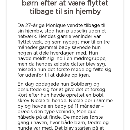
børn efter at være flyttet
tilbage til sin hjemby
Da 27-årige Monique vendte tilbage til
sin hjemby, stod hun pludselig uden et
netværk. Hendes gamle veninder var
flyttet væk, og som nybagt mor til en tre
måneder gammel baby savnede hun
nogen at dele hverdagen med. Hun
havde meldt sig ind i en mødregruppe,
men da hendes ældste datter blev syg,
missede hun det første møde og følte sig
for udenfor til at dukke op igen.
En dag opdagede hun Boblberg og
besluttede sig for at give det et forsøg.
Kort efter hun havde oprettet en bobl,
skrev Nicole til hende. Nicole bor i samme
by og havde en baby på 11 måneder –
præcis den type veninde, Monique
håbede på at finde. De mødtes første
gang i haven, hvor både børn, fædre og
hunde var med. Det blev starten på et