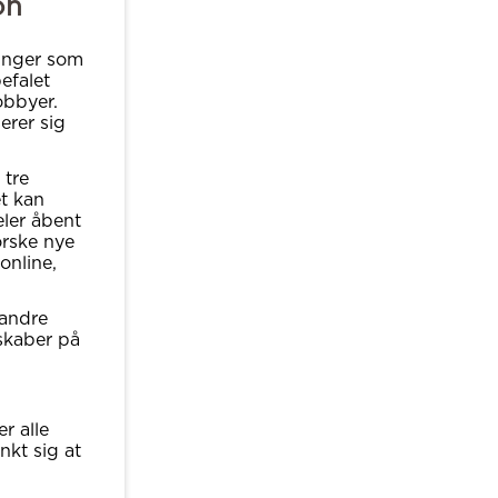
on
ringer som
efalet
obbyer.
erer sig
 tre
et kan
eler åbent
orske nye
online,
 andre
skaber på
er alle
nkt sig at