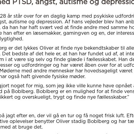
ed PTSD, angst, autisme og depressi
 28 år står over for en daglig kamp med psykiske udford
st, autisme og depression. Af hans vejleder blev han anb
 da han har haft svært ved at finde andre med samme h
te han efter en læsemakker, gamingven og en, der interess
dygtighed.
rg er det lykkes Oliver at finde nye bekendtskaber til alle
. Det bedste af det hele er, at han har fundet ud af, at int
m i at være sig selv og finde glæde i fællesskabet. Han d
resser og udfordringer og har været åben over for at udf
 Møderne med andre mennesker har hovedsageligt været 
ar også haft givende fysiske møder.
gjort noget for mig, som jeg ikke ville kunne have opnået
d på Boblberg. Boblberg er en mulighed for at finde ven
ikkert og overskueligt, trygt og finde nye fællesskaber.”
på jagt efter en, der vil gå en tur og få noget frisk luft. Eft
tive oplevelser benytter Oliver stadig Boblberg og har tæ
 med at bruge det.