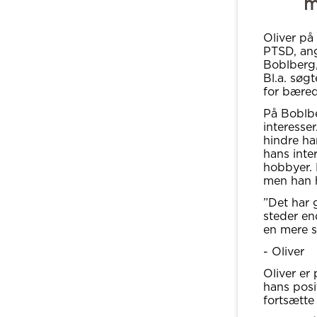
m
Oliver på
PTSD, ang
Boblberg,
Bl.a. søg
for bære
På Boblbe
interesser
hindre ha
hans inte
hobbyer.
men han h
”Det har 
steder en
en mere s
- Oliver
Oliver er 
hans posi
fortsætte