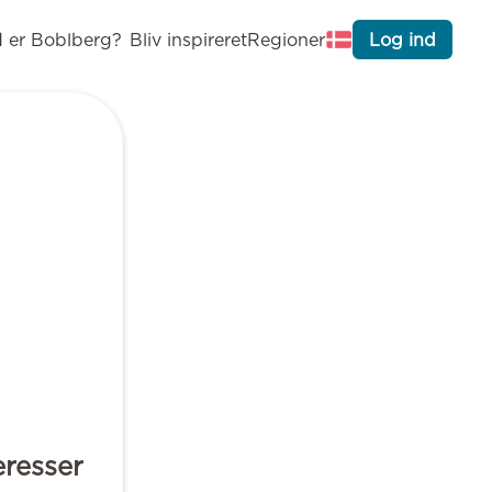
 er Boblberg?
Bliv inspireret
Regioner
Log ind
eresser