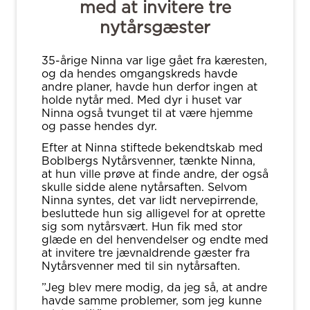
med at invitere tre
nytårsgæster
35-årige Ninna var lige gået fra kæresten,
og da hendes omgangskreds havde
andre planer, havde hun derfor ingen at
holde nytår med. Med dyr i huset var
Ninna også tvunget til at være hjemme
og passe hendes dyr.
Efter at Ninna stiftede bekendtskab med
Boblbergs Nytårsvenner, tænkte Ninna,
at hun ville prøve at finde andre, der også
skulle sidde alene nytårsaften. Selvom
Ninna syntes, det var lidt nervepirrende,
besluttede hun sig alligevel for at oprette
sig som nytårsvært. Hun fik med stor
glæde en del henvendelser og endte med
at invitere tre jævnaldrende gæster fra
Nytårsvenner med til sin nytårsaften.
”Jeg blev mere modig, da jeg så, at andre
havde samme problemer, som jeg kunne