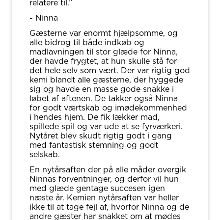
relatere til.”
- Ninna
Gæsterne var enormt hjælpsomme, og
alle bidrog til både indkøb og
madlavningen til stor glæde for Ninna,
der havde frygtet, at hun skulle stå for
det hele selv som vært. Der var rigtig god
kemi blandt alle gæsterne, der hyggede
sig og havde en masse gode snakke i
løbet af aftenen. De takker også Ninna
for godt værtskab og imødekommenhed
i hendes hjem. De fik lækker mad,
spillede spil og var ude at se fyrværkeri.
Nytåret blev skudt rigtig godt i gang
med fantastisk stemning og godt
selskab.
En nytårsaften der på alle måder overgik
Ninnas forventninger, og derfor vil hun
med glæde gentage succesen igen
næste år. Kemien nytårsaften var heller
ikke til at tage fejl af, hvorfor Ninna og de
andre gæster har snakket om at mødes