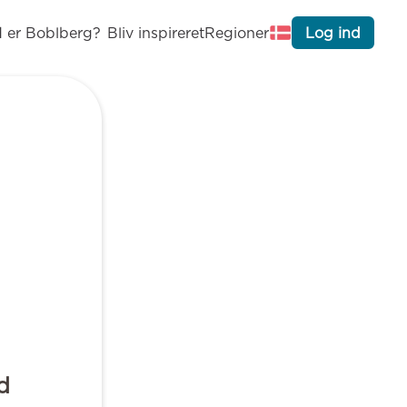
 er Boblberg?
Bliv inspireret
Regioner
Log ind
d