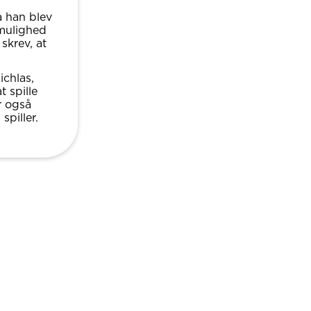
a han blev
 mulighed
skrev, at
ichlas,
 spille
r også
spiller.