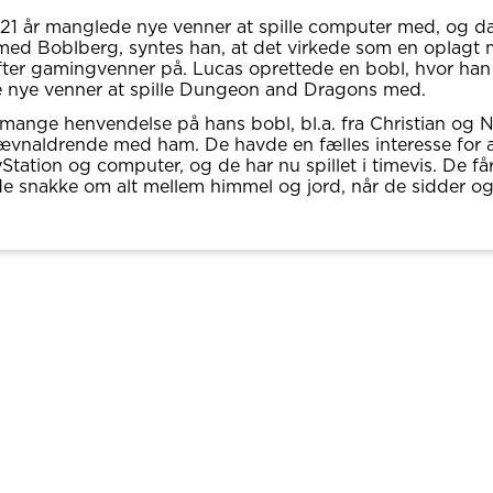
21 år manglede nye venner at spille computer med, og d
ed Boblberg, syntes han, at det virkede som en oplagt
fter gamingvenner på. Lucas oprettede en bobl, hvor han 
 nye venner at spille Dungeon and Dragons med.
 mange henvendelse på hans bobl, bl.a. fra Christian og N
ævnaldrende med ham. De havde en fælles interesse for at
Station og computer, og de har nu spillet i timevis. De få
de snakke om alt mellem himmel og jord, når de sidder og 