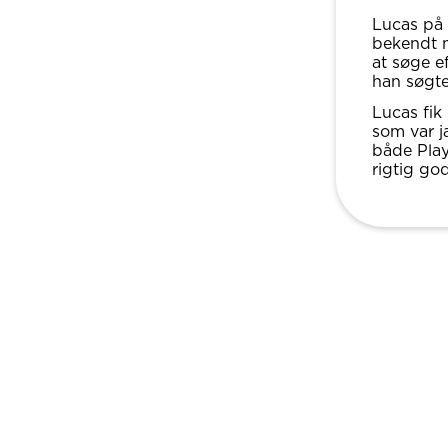
Lucas på 
bekendt m
at søge e
han søgte
Lucas fik
som var j
både Play
rigtig go