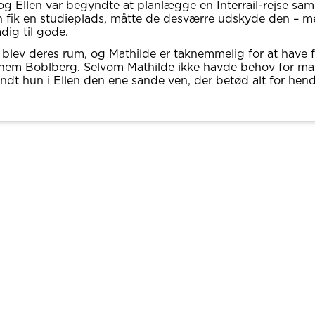
og Ellen var begyndte at planlægge en Interrail-rejse s
en fik en studieplads, måtte de desværre udskyde den – 
dig til gode.
blev deres rum, og Mathilde er taknemmelig for at have 
nnem Boblberg. Selvom Mathilde ikke havde behov for m
andt hun i Ellen den ene sande ven, der betød alt for hend