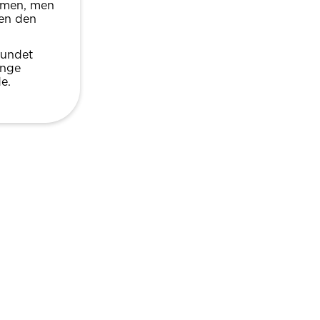
ammen, men
men den
fundet
ange
e.