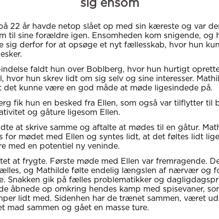
sig ensom
på 22 år havde netop slået op med sin kæreste og var de
jem til sine forældre igen. Ensomheden kom snigende, og 
e sig derfor for at opsøge et nyt fællesskab, hvor hun k
esker.
bindelse faldt hun over Boblberg, hvor hun hurtigt oprett
, hvor hun skrev lidt om sig selv og sine interesser. Mathi
t det kunne være en god måde at møde ligesindede på.
rg fik hun en besked fra Ellen, som også var tilflytter til
ativitet og gåture ligesom Ellen.
te at skrive samme og aftalte at mødes til en gåtur. Math
s for mødet med Ellen og syntes lidt, at det føltes lidt li
re med en potentiel ny veninde.
ntet at frygte. Første møde med Ellen var fremragende. D
fælles, og Mathilde følte endelig længslen af nærvær og f
ge. Snakken gik på fælles problematikker og dagligdagsp
lde åbnede op omkring hendes kamp med spisevaner, so
per lidt med. Sidenhen har de trænet sammen, været ud
vet mad sammen og gået en masse ture.