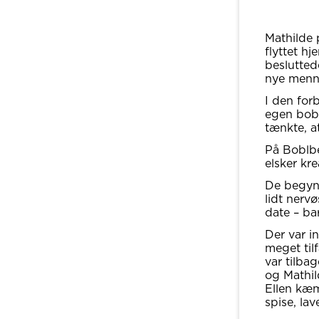
Mathilde 
flyttet h
beslutted
nye menn
I den for
egen bobl
tænkte, a
På Boblbe
elsker kre
De begynd
lidt nervø
date – ba
Der var i
meget til
var tilba
og Mathi
Ellen kæm
spise, la