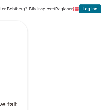
 er Boblberg?
Bliv inspireret
Regioner
Log ind
ve følt