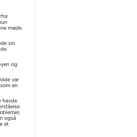
rfor
hun
unne møde
ede sin
lde
 byen og
ilde var
gesom en
e havde
orståelse
roblemer,
m også
e at