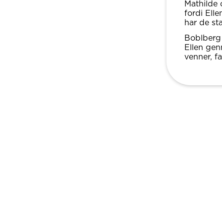
Mathilde 
fordi Ell
har de sta
Boblberg 
Ellen ge
venner, f