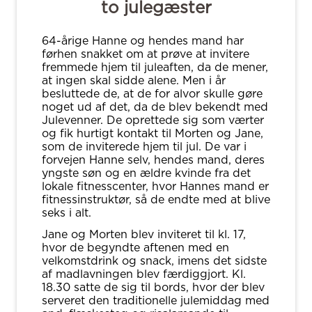
to julegæster
64-årige Hanne og hendes mand har
førhen snakket om at prøve at invitere
fremmede hjem til juleaften, da de mener,
at ingen skal sidde alene. Men i år
besluttede de, at de for alvor skulle gøre
noget ud af det, da de blev bekendt med
Julevenner. De oprettede sig som værter
og fik hurtigt kontakt til Morten og Jane,
som de inviterede hjem til jul. De var i
forvejen Hanne selv, hendes mand, deres
yngste søn og en ældre kvinde fra det
lokale fitnesscenter, hvor Hannes mand er
fitnessinstruktør, så de endte med at blive
seks i alt.
Jane og Morten blev inviteret til kl. 17,
hvor de begyndte aftenen med en
velkomstdrink og snack, imens det sidste
af madlavningen blev færdiggjort. Kl.
18.30 satte de sig til bords, hvor der blev
serveret den traditionelle julemiddag med