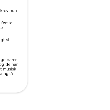
skrev hun
 første
te
gt vi
ige barer.
 og de har
et musisk
ha også