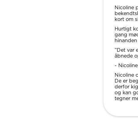
Nicoline p
bekendtsk
kort om s
Hurtigt k
gang mødt
hinanden 
”Det var 
åbnede op
- Nicoline
Nicoline o
De er beg
derfor ki
og kan go
tegner m