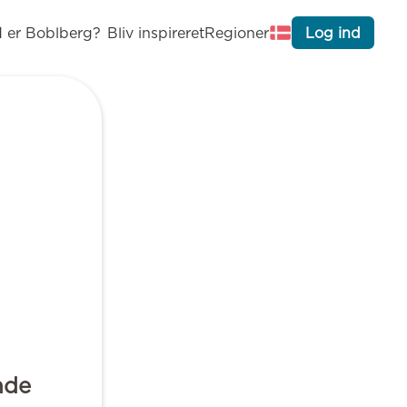
 er Boblberg?
Bliv inspireret
Regioner
Log ind
nde