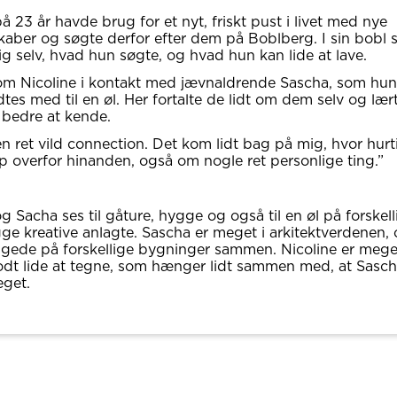
å 23 år havde brug for et nyt, friskt pust i livet med nye
aber og søgte derfor efter dem på Boblberg. I sin bobl 
ig selv, hvad hun søgte, og hvad hun kan lide at lave.
om Nicoline i kontakt med jævnaldrende Sascha, som hun
es med til en øl. Her fortalte de lidt om dem selv og lær
bedre at kende.
en ret vild connection. Det kom lidt bag på mig, hvor hurti
 overfor hinanden, også om nogle ret personlige ting.”
g Sacha ses til gåture, hygge og også til en øl på forskell
ge kreative anlagte. Sascha er meget i arkitektverdenen,
ggede på forskellige bygninger sammen. Nicoline er meg
dt lide at tegne, som hænger lidt sammen med, at Sasc
eget.