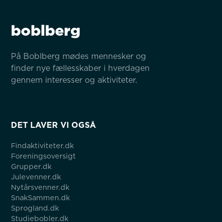
boblberg
På Boblberg mødes mennesker og 
finder nye fællesskaber i hverdagen 
gennem interesser og aktiviteter.
DET LAVER VI OGSÅ
Findaktiviteter.dk
Foreningsoversigt
Grupper.dk
Julevenner.dk
Nytårsvenner.dk
SnakSammen.dk
Sprogland.dk
Studiebobler.dk