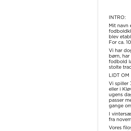
INTRO:
Mit navn 
fodboldkl
blev etab
For ca. 1
Vi har do
børn, har 
fodbold l
stolte tra
LIDT OM 
Vi spille
eller i Kl
ugens dag
passer med
gange om
I vinters
fra novem
Vores fil