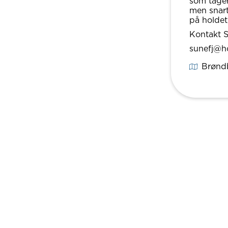
som tager
men snart
på holdet,
Kontakt 
sunefj@h
Brøndb