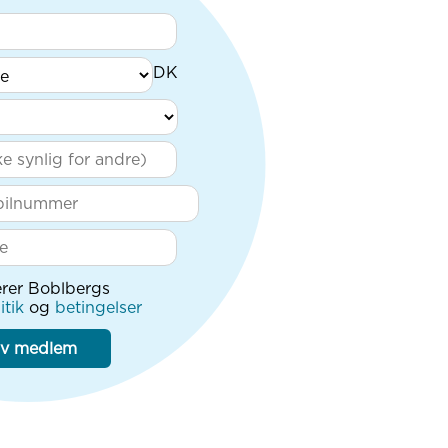
rer Boblbergs
itik
og
betingelser
iv medlem