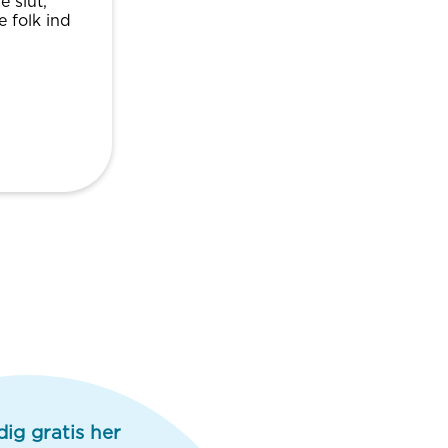
 slut,
 folk ind
dig gratis her