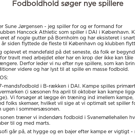
Fodboldhold søger nye spillere
er Sune Jørgensen - jeg spiller for og er formand for
ubben Hancock Athletic som spiller i DAI i København. 
leret af nogle gutter på Bornholm og har eksisteret i snart
0 år siden flyttede de fleste til København og klubben fly
g oplevet et mandefald på det seneste, da folk er begyndt
for travlt med arbejdet eller har en krop der ikke kan tåle a
ængere. Derfor leder vi nu efter nye spillere, som kan bri
ditioner videre og har lyst til at spille en masse fodbold.
OS:
r 7-mandsfodbold i B-rækken i DAI. Kampe spilles primært
øvermarken (i sæsonen fra april til oktober kan kampe ligge
e). Vi forsøger at lægge én træning ind imellem kampe, 
 folks skemaer, hvilket vil sige at vi optimalt set spiller 
 ugen i sommersæsonen.
æsonen træner vi indendørs fodbold i Svanemøllehallen hv
ber til og med marts.
osofi går på, at hygge og en bajer efter kampe er vigtigt 