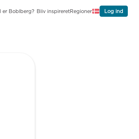
 er Boblberg?
Bliv inspireret
Regioner
Log ind