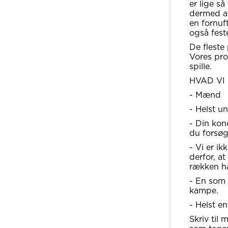
er lige s
dermed at
en fornuf
også fest
De fleste
Vores prob
spille.
HVAD VI
- Mænd
- Helst un
- Din kon
du forsøg
- Vi er ik
derfor, a
rækken ha
- En som 
kampe.
- Helst e
Skriv til 