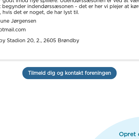
 godt imod nye spillere. Udendørssæsonen er ved at være
 begynder indendørssæsonen - det er her vi plejer at køre
 hvis det er noget, de har lyst til.
Sune Jørgensen
otmail.com
y Stadion 20, 2.
, 2605
Brøndby
Tilmeld dig og kontakt foreningen
Opret 