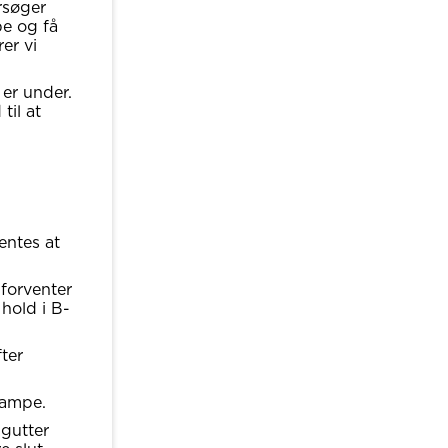
rsøger
pe og få
er vi
 er under.
til at
.
entes at
 forventer
 hold i B-
ter
kampe.
 gutter