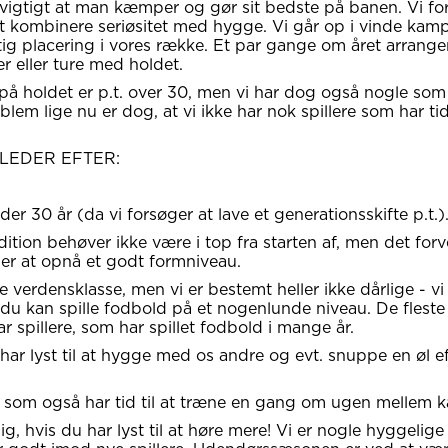
å vigtigt at man kæmper og gør sit bedste på banen. Vi fo
 kombinere seriøsitet med hygge. Vi går op i vinde kam
tig placering i vores række. Et par gange om året arranger
er eller ture med holdet.
 på holdet er p.t. over 30, men vi har dog også nogle som
lem lige nu er dog, at vi ikke har nok spillere som har tid 
 LEDER EFTER:
der 30 år (da vi forsøger at lave et generationsskifte p.t.)
dition behøver ikke være i top fra starten af, men det forv
er at opnå et godt formniveau.
ke verdensklasse, men vi er bestemt heller ikke dårlige - vi
t du kan spille fodbold på et nogenlunde niveau. De fleste
r spillere, som har spillet fodbold i mange år.
har lyst til at hygge med os andre og evt. snuppe en øl ef
n som også har tid til at træne en gang om ugen mellem 
mig, hvis du har lyst til at høre mere! Vi er nogle hyggelige