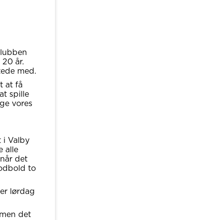
Klubben
 20 år.
ttede med.
 at få
t spille
nge vores
 i Valby
 alle
når det
fodbold to
er lørdag
- men det