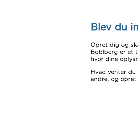
Blev du i
Opret dig og sk
Boblberg er et t
hvor dine oplysn
Hvad venter du
andre, og opret 