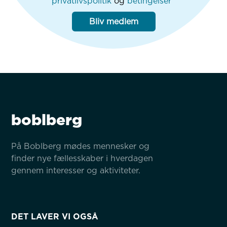
privatlivspolitik
og
betingelser
Bliv medlem
boblberg
På Boblberg mødes mennesker og 
finder nye fællesskaber i hverdagen 
gennem interesser og aktiviteter.
DET LAVER VI OGSÅ