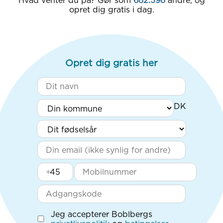
Hvad venter du på? Gør som
682.598
andre, og
opret dig gratis i dag.
Opret dig gratis her
+
Jeg accepterer Boblbergs