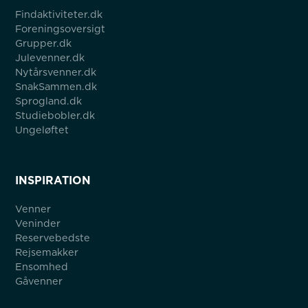
Findaktiviteter.dk
Foreningsoversigt
Grupper.dk
Julevenner.dk
Nytårsvenner.dk
SnakSammen.dk
Sprogland.dk
Studiebobler.dk
Ungeløftet
INSPIRATION
Venner
Veninder
Reservebedste
Rejsemakker
Ensomhed
Gåvenner